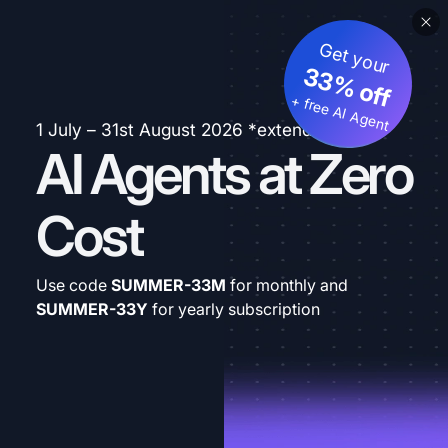
Get your
33% off
+ free AI Agent
1 July – 31st August 2026 *extended
AI Agents at Zero
Cost
Use code
SUMMER-33M
for monthly and
SUMMER-33Y
for yearly subscription