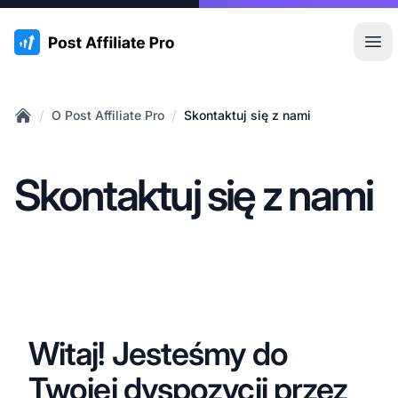
:site.title
Otw
/
/
O Post Affiliate Pro
Skontaktuj się z nami
Home
Skontaktuj się z nami
Witaj! Jesteśmy do
Twojej dyspozycji przez