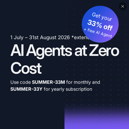
Get your
33% off
+ free AI Agent
1 July – 31st August 2026 *extended
AI Agents at Zero
Cost
Use code
SUMMER-33M
for monthly and
SUMMER-33Y
for yearly subscription