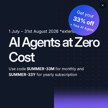
Get your
33% off
+ free AI Agent
1 July – 31st August 2026 *extended
AI Agents at Zero
Cost
Use code
SUMMER-33M
for monthly and
SUMMER-33Y
for yearly subscription