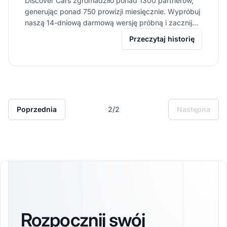
Discover Cars zgromadziło ponad 1300 partnerów,
generując ponad 750 prowizji miesięcznie. Wypróbuj
naszą 14-dniową darmową wersję próbną i zacznij
czerpać korzyści.
Przeczytaj historię
Poprzednia
2/2
Następna
Rozpocznij swój