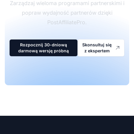
Zarządzaj wieloma programami partnerskimi i
popraw wydajność partnerów dzięki
PostAffiliatePro.
Rozpocznij 30-dniową
Skonsultuj się
darmową wersję próbną
z ekspertem