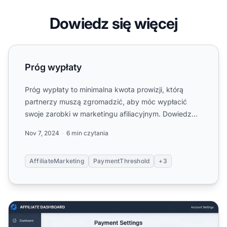
Dowiedz się więcej
Próg wypłaty
Próg wypłaty
Próg wypłaty to minimalna kwota prowizji, którą
partnerzy muszą zgromadzić, aby móc wypłacić
swoje zarobki w marketingu afiliacyjnym. Dowiedz
się, jak działają ...
Nov 7, 2024
6 min czytania
AffiliateMarketing
PaymentThreshold
+3
Jak zwiększyć próg wypłaty w programach partnerskich