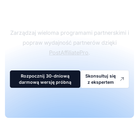
oprogramowaniu
partnerskim
Zarządzaj wieloma programami partnerskimi i
popraw wydajność partnerów dzięki
PostAffiliatePro
.
Rozpocznij 30-dniową
Skonsultuj się
darmową wersję próbną
z ekspertem