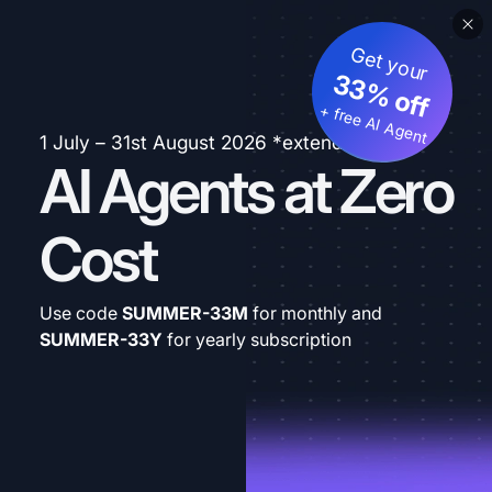
Get your
33% off
+ free AI Agent
1 July – 31st August 2026 *extended
AI Agents at Zero
Cost
Use code
SUMMER-33M
for monthly and
SUMMER-33Y
for yearly subscription