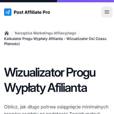
:site.title
Otw
/
/
Narzędzia Marketingu Afiliacyjnego
Home
Kalkulator Progu Wypłaty Afilianta - Wizualizator Osi Czasu
Płatności
Wizualizator Progu
Wypłaty Afilianta
Oblicz, jak długo potrwa osiągnięcie minimalnych
progów
wypłaty
na podstawie Twoich metryk