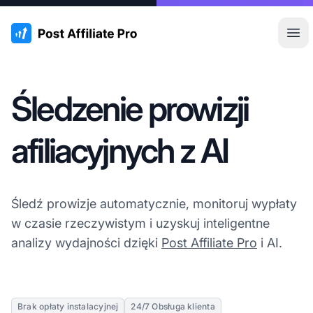
:site.title
Otw
Śledzenie prowizji
afiliacyjnych z AI
Śledź prowizje automatycznie, monitoruj wypłaty
w czasie rzeczywistym i uzyskuj inteligentne
analizy wydajności dzięki
Post Affiliate Pro
i AI.
Brak opłaty instalacyjnej
24/7 Obsługa klienta