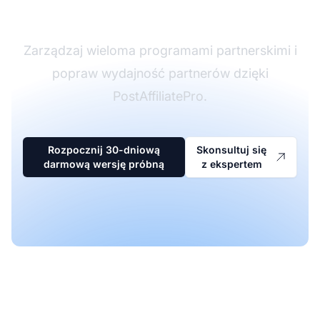
partnerskim
Zarządzaj wieloma programami partnerskimi i
popraw wydajność partnerów dzięki
PostAffiliatePro.
Rozpocznij 30-dniową
Skonsultuj się
darmową wersję próbną
z ekspertem