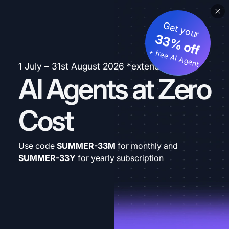
Get your
33% off
+ free AI Agent
1 July – 31st August 2026 *extended
AI Agents at Zero
Cost
Use code
SUMMER-33M
for monthly and
SUMMER-33Y
for yearly subscription