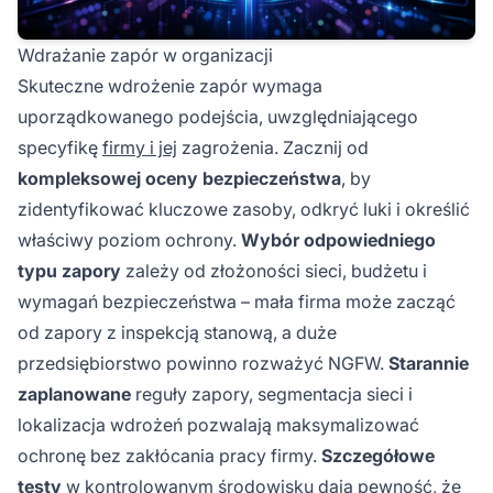
Wdrażanie zapór w organizacji
Skuteczne wdrożenie zapór wymaga
uporządkowanego podejścia, uwzględniającego
specyfikę
firmy i jej
zagrożenia. Zacznij od
kompleksowej oceny bezpieczeństwa
, by
zidentyfikować kluczowe zasoby, odkryć luki i określić
właściwy poziom ochrony.
Wybór odpowiedniego
typu zapory
zależy od złożoności sieci, budżetu i
wymagań bezpieczeństwa – mała firma może zacząć
od zapory z inspekcją stanową, a duże
przedsiębiorstwo powinno rozważyć NGFW.
Starannie
zaplanowane
reguły zapory, segmentacja sieci i
lokalizacja wdrożeń pozwalają maksymalizować
ochronę bez zakłócania pracy firmy.
Szczegółowe
testy
w kontrolowanym środowisku dają pewność, że