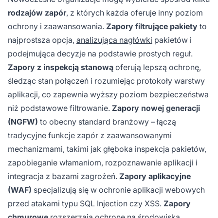
rodzajów zapór
, z których każda oferuje inny poziom
ochrony i zaawansowania.
Zapory filtrujące pakiety
to
najprostsza opcja,
analizująca nagłówki
pakietów i
podejmująca decyzje na podstawie prostych reguł.
Zapory z inspekcją stanową
oferują lepszą ochronę,
śledząc stan połączeń i rozumiejąc protokoły warstwy
aplikacji, co zapewnia wyższy poziom bezpieczeństwa
niż podstawowe filtrowanie.
Zapory nowej generacji
(NGFW)
to obecny standard branżowy – łączą
tradycyjne funkcje zapór z zaawansowanymi
mechanizmami, takimi jak głęboka inspekcja pakietów,
zapobieganie włamaniom, rozpoznawanie aplikacji i
integracja z bazami zagrożeń.
Zapory aplikacyjne
(WAF)
specjalizują się w ochronie aplikacji webowych
przed atakami typu SQL Injection czy XSS.
Zapory
chmurowe
rozszerzają ochronę na środowiska