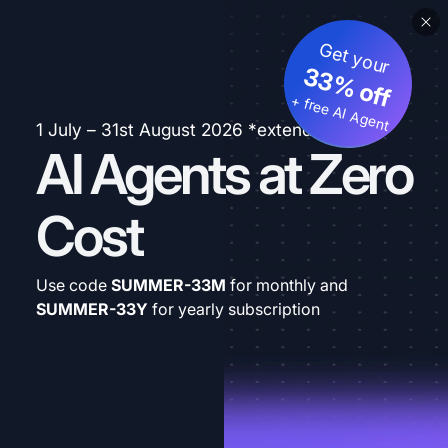
Get your
33% off
+ free AI Agent
1 July – 31st August 2026 *extended
AI Agents at Zero
Cost
Use code
SUMMER-33M
for monthly and
SUMMER-33Y
for yearly subscription