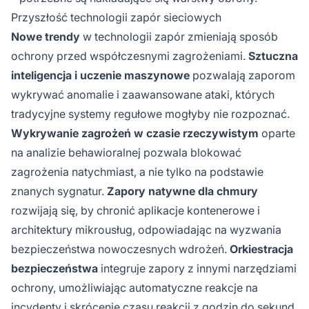
Przyszłość technologii zapór sieciowych
Nowe trendy
w technologii zapór zmieniają sposób
ochrony przed współczesnymi zagrożeniami.
Sztuczna
inteligencja i uczenie maszynowe
pozwalają zaporom
wykrywać anomalie i zaawansowane ataki, których
tradycyjne systemy regułowe mogłyby nie rozpoznać.
Wykrywanie zagrożeń w czasie rzeczywistym
oparte
na analizie behawioralnej pozwala blokować
zagrożenia natychmiast, a nie tylko na podstawie
znanych sygnatur.
Zapory natywne dla chmury
rozwijają się, by chronić aplikacje kontenerowe i
architektury mikrousług, odpowiadając na wyzwania
bezpieczeństwa nowoczesnych wdrożeń.
Orkiestracja
bezpieczeństwa
integruje zapory z innymi narzędziami
ochrony, umożliwiając automatyczne reakcje na
incydenty i skrócenie czasu reakcji z godzin do sekund.