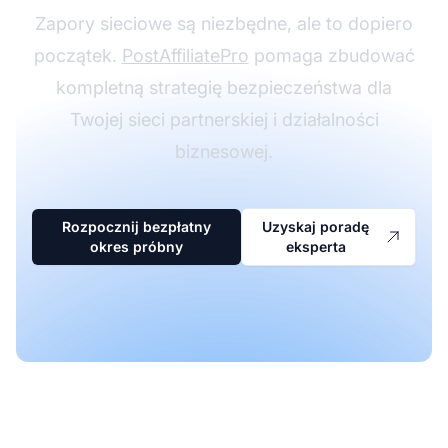
Zapory sieciowe są niezbędne, ale to dopiero
początek.
PostAffiliatePro
pomaga zbudować
kompletną strategię bezpieczeństwa dla
Twojej sieci partnerskiej i działalności
biznesowej.
Rozpocznij bezpłatny
Uzyskaj poradę
okres próbny
eksperta