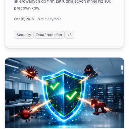
skierowanych do firm zatrudniających mniej niż 100
pracowników.
Oct 16, 2018
8 min czytania
Security
DataProtection
+3
Jak oprogramowanie antymalware chroni firmę