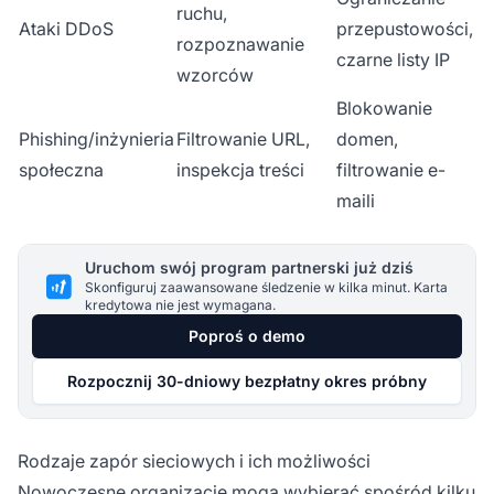
ruchu,
Ataki DDoS
przepustowości,
rozpoznawanie
czarne listy IP
wzorców
Blokowanie
Phishing/inżynieria
Filtrowanie URL,
domen,
społeczna
inspekcja treści
filtrowanie e-
maili
Uruchom swój program partnerski już dziś
Skonfiguruj zaawansowane śledzenie w kilka minut. Karta
kredytowa nie jest wymagana.
Poproś o demo
Rozpocznij 30-dniowy bezpłatny okres próbny
Rodzaje zapór sieciowych i ich możliwości
Nowoczesne organizacje mogą wybierać spośród kilku