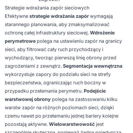
Strategie wdrażania zapór sieciowych
Efektywne
strategie wdrażania zapór
wymagają
starannego planowania, aby zmaksymalizować
ochronę całej infrastruktury sieciowej.
Wdrożenie
perymetrowe
polega na ustawieniu zapór na granicy
sieci, aby filtrować cały ruch przychodzący i
wychodzący, tworząc pierwszą linię obrony przed
zagrożeniami z zewnątrz.
Segmentacja wewnętrzna
wykorzystuje zapory do podziału sieci na strefy
bezpieczeństwa, ograniczając ruch boczny w
przypadku przełamania perymetru.
Podejście
warstwowej obrony
polega na zastosowaniu kilku
warstw zapór na różnych poziomach sieci, dzięki
czemu nawet po przełamaniu jednej bariery kolejne
pozostają aktywne.
Wielowarstwowość
jest
szczególnie skuteczna, ponieważ żadna pojedyncza