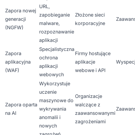
URL,
Zapora nowej
zapobieganie
Złożone sieci
generacji
Zaawan
malware,
korporacyjne
(NGFW)
rozpoznawanie
aplikacji
Specjalistyczna
Zapora
Firmy hostujące
ochrona
aplikacyjna
aplikacje
Wyspecj
aplikacji
(WAF)
webowe i API
webowych
Wykorzystuje
uczenie
Organizacje
maszynowe do
Zapora oparta
walczące z
wykrywania
Zaawan
na AI
zaawansowanymi
anomalii i
zagrożeniami
nowych
zagrożeń