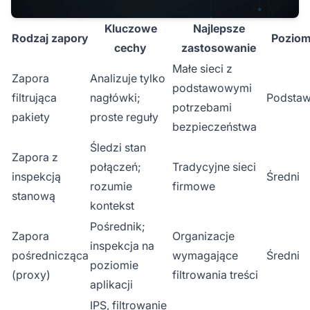
Kluczowe
Najlepsze
Rodzaj zapory
Poziom
cechy
zastosowanie
Małe sieci z
Zapora
Analizuje tylko
podstawowymi
filtrująca
nagłówki;
Podsta
potrzebami
pakiety
proste reguły
bezpieczeństwa
Śledzi stan
Zapora z
połączeń;
Tradycyjne sieci
inspekcją
Średni
rozumie
firmowe
stanową
kontekst
Pośrednik;
Zapora
Organizacje
inspekcja na
pośrednicząca
wymagające
Średni
poziomie
(proxy)
filtrowania treści
aplikacji
IPS, filtrowanie