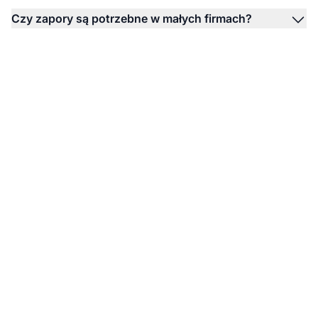
Czy zapory są potrzebne w małych firmach?
Wzmocnij
bezpieczeństwo swojej
sieci już dziś