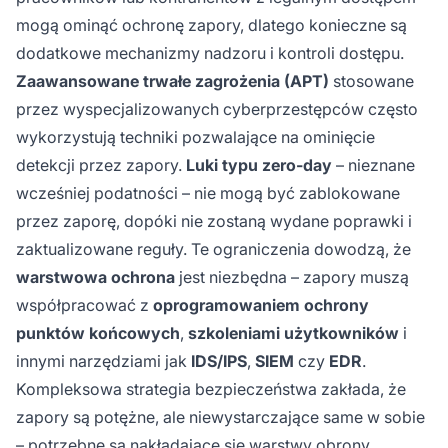
mogą ominąć ochronę zapory, dlatego konieczne są
dodatkowe mechanizmy nadzoru i kontroli dostępu.
Zaawansowane trwałe zagrożenia (APT)
stosowane
przez wyspecjalizowanych cyberprzestępców często
wykorzystują techniki pozwalające na ominięcie
detekcji przez zapory.
Luki typu zero-day
– nieznane
wcześniej podatności – nie mogą być zablokowane
przez zaporę, dopóki nie zostaną wydane poprawki i
zaktualizowane reguły. Te ograniczenia dowodzą, że
warstwowa ochrona
jest niezbędna – zapory muszą
współpracować z
oprogramowaniem ochrony
punktów końcowych
,
szkoleniami użytkowników
i
innymi narzędziami jak
IDS/IPS
,
SIEM
czy
EDR
.
Kompleksowa strategia bezpieczeństwa zakłada, że
zapory są potężne, ale niewystarczające same w sobie
– potrzebne są nakładające się warstwy obrony.