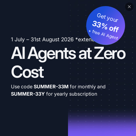
Get your
33% off
+ free AI Agent
1 July – 31st August 2026 *extended
AI Agents at Zero
Cost
Use code
SUMMER-33M
for monthly and
SUMMER-33Y
for yearly subscription