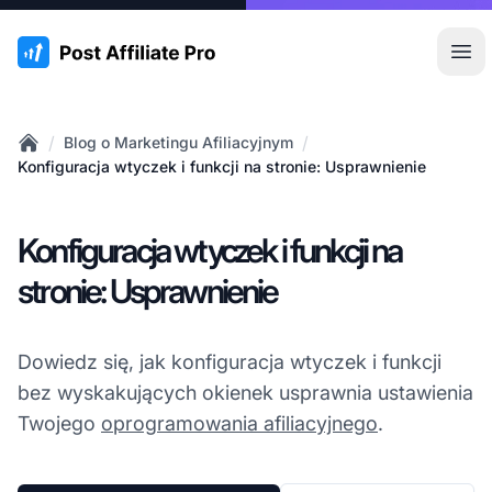
:site.title
Otw
/
/
Blog o Marketingu Afiliacyjnym
Home
Konfiguracja wtyczek i funkcji na stronie: Usprawnienie
Konfiguracja wtyczek i funkcji na
stronie: Usprawnienie
Dowiedz się, jak konfiguracja wtyczek i funkcji
bez wyskakujących okienek usprawnia ustawienia
Twojego
oprogramowania afiliacyjnego
.