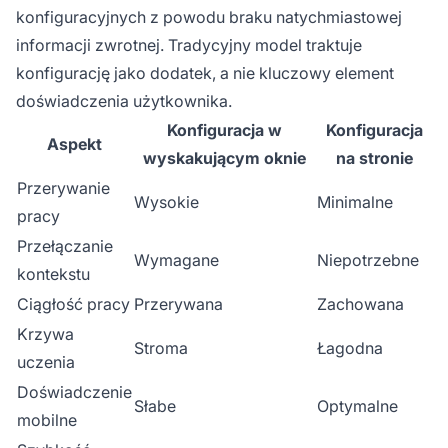
konfiguracyjnych z powodu braku natychmiastowej
informacji zwrotnej. Tradycyjny model traktuje
konfigurację jako dodatek, a nie kluczowy element
doświadczenia użytkownika.
Konfiguracja w
Konfiguracja
Aspekt
wyskakującym oknie
na stronie
Przerywanie
Wysokie
Minimalne
pracy
Przełączanie
Wymagane
Niepotrzebne
kontekstu
Ciągłość pracy
Przerywana
Zachowana
Krzywa
Stroma
Łagodna
uczenia
Doświadczenie
Słabe
Optymalne
mobilne