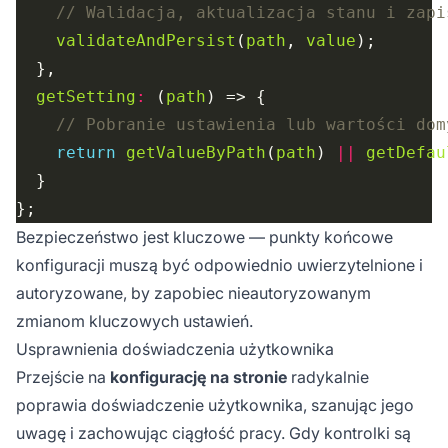
validateAndPersist
(
path
, 
value
getSetting
:
 (
path
return
getValueByPath
(
path
) 
||
getDefau
Bezpieczeństwo jest kluczowe — punkty końcowe
konfiguracji muszą być odpowiednio uwierzytelnione i
autoryzowane, by zapobiec nieautoryzowanym
zmianom kluczowych ustawień.
Usprawnienia doświadczenia użytkownika
Przejście na
konfigurację na stronie
radykalnie
poprawia doświadczenie użytkownika, szanując jego
uwagę i zachowując ciągłość pracy. Gdy kontrolki są