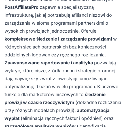
PostAffiliatePro
zapewnia specjalistyczną
infrastrukturę, jakiej potrzebują afilianci niszowi do
zarządzania wieloma
programami partnerskimi
o
wysokich prowizjach jednocześnie. Oferuje
kompleksowe śledzenie i zarządzanie prowizjami
w
różnych sieciach partnerskich bez konieczności
oddzielnych logowań czy ręcznego rozliczania.
Zaawansowane raportowanie i analityka
pozwalają
wykryć, które nisze, źródła ruchu i strategie promocji
dają największy zwrot z inwestycji, umożliwiając
optymalizację działań w wielu programach. Kluczowe
funkcje dla marketerów niszowych to
śledzenie
prowizji w czasie rzeczywistym
(dokładne rozliczenia
przy różnych modelach prowizji),
automatyzacja
wypłat
(eliminacja ręcznych faktur i opóźnień) oraz
szczegółowa analityka wyników
(identyfikacja