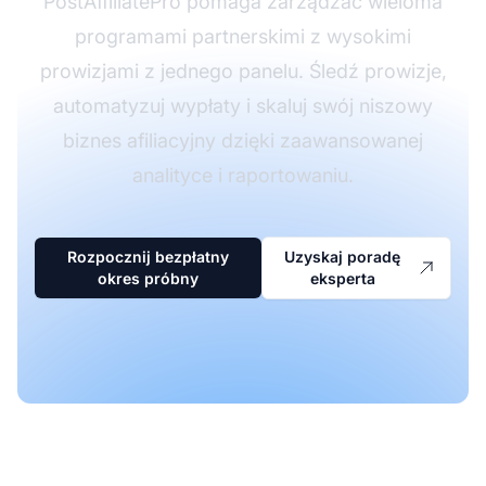
PostAffiliatePro pomaga zarządzać wieloma
programami partnerskimi z wysokimi
prowizjami z jednego panelu. Śledź prowizje,
automatyzuj wypłaty i skaluj swój niszowy
biznes afiliacyjny dzięki zaawansowanej
analityce i raportowaniu.
Rozpocznij bezpłatny
Uzyskaj poradę
okres próbny
eksperta