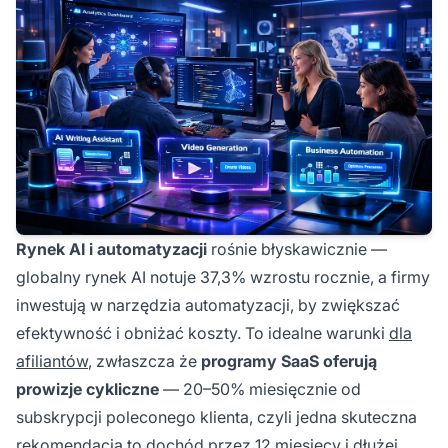
Rynek AI i automatyzacji
rośnie błyskawicznie —
globalny rynek AI notuje 37,3% wzrostu rocznie, a firmy
inwestują w narzędzia automatyzacji, by zwiększać
efektywność i obniżać koszty. To idealne warunki
dla
afiliantów
, zwłaszcza że
programy SaaS oferują
prowizje cykliczne
— 20–50% miesięcznie od
subskrypcji poleconego klienta, czyli jedna skuteczna
rekomendacja to dochód przez 12 miesięcy i dłużej.