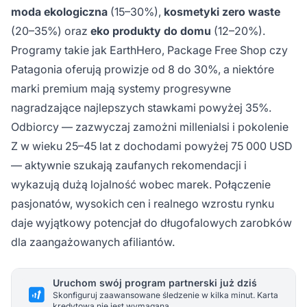
moda ekologiczna
(15–30%),
kosmetyki zero waste
(20–35%) oraz
eko produkty do domu
(12–20%).
Programy takie jak EarthHero, Package Free Shop czy
Patagonia oferują prowizje od 8 do 30%, a niektóre
marki premium mają systemy progresywne
nagradzające najlepszych stawkami powyżej 35%.
Odbiorcy — zazwyczaj zamożni millenialsi i pokolenie
Z w wieku 25–45 lat z dochodami powyżej 75 000 USD
— aktywnie szukają zaufanych rekomendacji i
wykazują dużą lojalność wobec marek. Połączenie
pasjonatów, wysokich cen i realnego wzrostu rynku
daje wyjątkowy potencjał do długofalowych zarobków
dla zaangażowanych afiliantów.
Uruchom swój program partnerski już dziś
Skonfiguruj zaawansowane śledzenie w kilka minut. Karta
kredytowa nie jest wymagana.