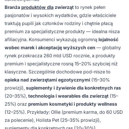
Branża
produktów dla
zwierząt
to rynek pełen
pasjonatów i wysokich wydatków, gdzie właściciele
traktują pupili jak członków rodziny i chętnie płacą
premium za specjalistyczne produkty — idealna nisza
afiliacyjna. Konsumenci wykazują ogromną
lojalność
wobec marek i akceptację wyższych cen
— globalny
rynek przekracza 260 mld USD rocznie, a produkty
premium i specjalistyczne rosną 15–20% szybciej niż
klasyczne. Szczególnie dochodowe pod-nisze to
opieka nad zwierzętami egzotycznymi
(15–30%
prowizji),
suplementy i żywienie dla konkretnych ras
(20–35%),
technologia i wearables dla zwierząt
(15–
25%) oraz
premium kosmetyki i produkty wellness
(12–25%). Przykłady: Ollie (premium karma, do 60 USD
za polecenie), Holista Pet (25–35% prowizji),
suplementy dla konkretnych ras (20–30%).