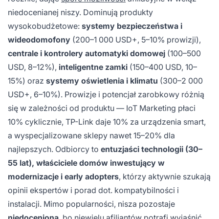
niedocenianej niszy. Dominują produkty
wysokobudżetowe:
systemy bezpieczeństwa i
wideodomofony
(200–1 000 USD+, 5–10% prowizji),
centrale i kontrolery automatyki domowej
(100–500
USD, 8–12%),
inteligentne zamki
(150–400 USD, 10–
15%) oraz
systemy oświetlenia i klimatu
(300–2 000
USD+, 6–10%). Prowizje i potencjał zarobkowy różnią
się w zależności od produktu — IoT Marketing płaci
10% cyklicznie, TP-Link daje 10% za urządzenia smart,
a wyspecjalizowane sklepy nawet 15–20% dla
najlepszych. Odbiorcy to
entuzjaści technologii (30–
55 lat), właściciele domów inwestujący w
modernizacje i early adopters
, którzy aktywnie szukają
opinii ekspertów i porad dot. kompatybilności i
instalacji. Mimo popularności, nisza pozostaje
niedoceniona
, bo niewielu afiliantów potrafi wyjaśnić