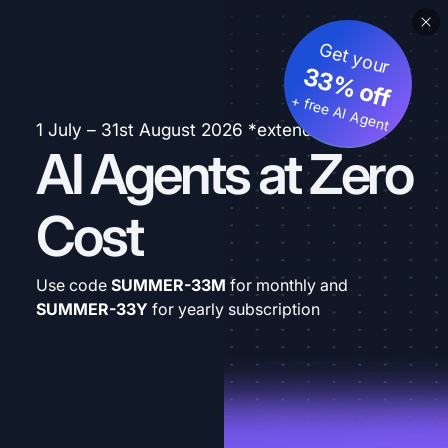
Get your
33% off
+ free AI Agent
1 July – 31st August 2026 *extended
AI Agents at Zero
Cost
Use code
SUMMER-33M
for monthly and
SUMMER-33Y
for yearly subscription