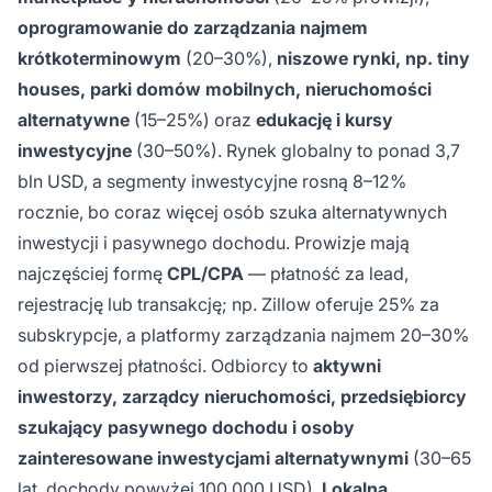
oprogramowanie do zarządzania najmem
krótkoterminowym
(20–30%),
niszowe rynki, np. tiny
houses, parki domów mobilnych, nieruchomości
alternatywne
(15–25%) oraz
edukację i kursy
inwestycyjne
(30–50%). Rynek globalny to ponad 3,7
bln USD, a segmenty inwestycyjne rosną 8–12%
rocznie, bo coraz więcej osób szuka alternatywnych
inwestycji i pasywnego dochodu. Prowizje mają
najczęściej formę
CPL/CPA
— płatność za lead,
rejestrację lub transakcję; np. Zillow oferuje 25% za
subskrypcje, a platformy zarządzania najmem 20–30%
od pierwszej płatności. Odbiorcy to
aktywni
inwestorzy, zarządcy nieruchomości, przedsiębiorcy
szukający pasywnego dochodu i osoby
zainteresowane inwestycjami alternatywnymi
(30–65
lat, dochody powyżej 100 000 USD).
Lokalna