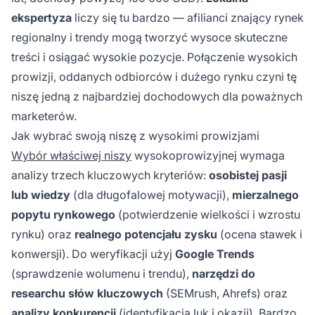
ekspertyza
liczy się tu bardzo — afilianci znający rynek
regionalny i trendy mogą tworzyć wysoce skuteczne
treści i osiągać wysokie pozycje. Połączenie wysokich
prowizji, oddanych odbiorców i dużego rynku czyni tę
niszę jedną z najbardziej dochodowych dla poważnych
marketerów.
Jak wybrać swoją niszę z wysokimi prowizjami
Wybór właściwej niszy
wysokoprowizyjnej wymaga
analizy trzech kluczowych kryteriów:
osobistej pasji
lub wiedzy
(dla długofalowej motywacji),
mierzalnego
popytu rynkowego
(potwierdzenie wielkości i wzrostu
rynku) oraz
realnego potencjału zysku
(ocena stawek i
konwersji). Do weryfikacji użyj
Google Trends
(sprawdzenie wolumenu i trendu),
narzędzi do
researchu słów kluczowych
(SEMrush, Ahrefs) oraz
analizy konkurencji
(identyfikacja luk i okazji). Bardzo