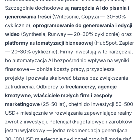
Szczególnie dochodowe są
narzędzia AI do pisania i
generowania treści
(Writesonic, Copy.ai — 30–50%
cyklicznie),
oprogramowanie do generowania i edycji
wideo
(Synthesia, Runway — 20–30% cyklicznie) oraz
platformy automatyzacji biznesowej
(HubSpot, Zapier
— 20–30% cyklicznie). Firmy inwestują w te narzędzia,
bo automatyzacja AI bezpośrednio wpływa na wyniki
finansowe — obniża koszty pracy, przyspiesza
projekty i pozwala skalować biznes bez zwiększania
zatrudnienia. Odbiorcy to
freelancerzy, agencje
kreatywne, właściciele małych firm i zespoły
marketingowe
(25–50 lat), chętni do inwestycji 50–500
USD+ miesięcznie w rozwiązania zapewniające realny
zwrot z inwestycji. Potencjał długofalowych zarobków
jest tu wyjątkowy — jedna rekomendacja generująca
30–100 USD miesięcznie cyklicznej prowizji może dać