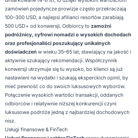
umiarkowane (4–6%), to dzięki wysokim wartościom
zamówień pojedyncze prowizje często przekraczają
100–300 USD, a najlepsi afilianci resortów zarabiają
500 USD+ od konwersji. Odbiorcy to
zamożni
podróżnicy, cyfrowi nomadzi o wysokich dochodach
oraz profesjonaliści poszukujący unikalnych
doświadczeń
w wieku 35–65 lat, stawiający na jakość i
aktywnie szukający rekomendacji. Współczynnik
konwersji utrzymuje się tu wysoko, bo klienci są już
nastawieni na wydatki i szukają eksperckich opinii, by
mieć pewność co do swoich luksusowych wyborów.
Połączenie wysokich wartości transakcji, oddanych
odbiorców i relatywnie niższej konkurencji czyni
luksusowe podróże jedną z najbardziej dochodowych
nisz.
Usługi finansowe & FinTech