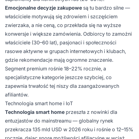
Emocjonalne decyzje zakupowe
są tu bardzo silne —
właściciele motywują się zdrowiem i szczęściem
zwierzaka, a nie ceną, co przekłada się na wyższe
konwersje i większe zamówienia. Odbiorcy to zamożni
właściciele (30–60 lat), pasjonaci i społeczności
rasowe aktywne w grupach internetowych i klubach,
gdzie rekomendacje mają ogromne znaczenie.
Segment premium rośnie 18–22% rocznie, a
specjalistyczne kategorie jeszcze szybciej, co
zapewnia trwałość tej niszy dla zaangażowanych
afiliantów.
Technologia smart home i IoT
Technologia smart home
przeszła z nowinki dla
entuzjastów do mainstreamu — globalny rynek
przekracza 135 mld USD w 2026 roku i rośnie o 12–15%
rocznie, dając
spore możliwości
afiliacyjne w wciąż