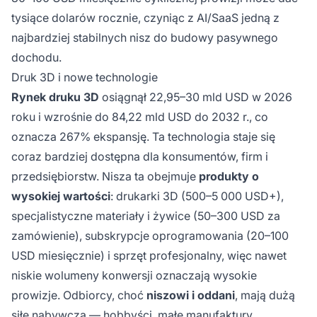
tysiące dolarów rocznie, czyniąc z AI/SaaS jedną z
najbardziej stabilnych nisz do budowy pasywnego
dochodu.
Druk 3D i nowe technologie
Rynek druku 3D
osiągnął 22,95–30 mld USD w 2026
roku i wzrośnie do 84,22 mld USD do 2032 r., co
oznacza 267% ekspansję. Ta technologia staje się
coraz bardziej dostępna dla konsumentów, firm i
przedsiębiorstw. Nisza ta obejmuje
produkty o
wysokiej wartości
: drukarki 3D (500–5 000 USD+),
specjalistyczne materiały i żywice (50–300 USD za
zamówienie), subskrypcje oprogramowania (20–100
USD miesięcznie) i sprzęt profesjonalny, więc nawet
niskie wolumeny konwersji oznaczają wysokie
prowizje. Odbiorcy, choć
niszowi i oddani
, mają dużą
siłę nabywczą — hobbyści, małe manufaktury,