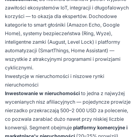
zawiłości ekosystemów IoT, integracji i długofalowych
korzyści — to okazja dla ekspertów. Dochodowe
kategorie to smart głośniki (Amazon Echo, Google
Home), systemy bezpieczeństwa (Ring, Wyze),
inteligentne zamki (August, Level Lock) i platformy
automatyzacji (SmartThings, Home Assistant) —
wszystkie z atrakcyjnymi programami i prowizjami
cyklicznymi.
Inwestycje w nieruchomości i niszowe rynki
nieruchomości
Inwestowanie w nieruchomości
to jedna z najwyżej
wycenianych nisz afiliacyjnych — pojedyncze prowizje
nierzadko przekraczają 500–2 000 USD za polecenie,
co pozwala zarabiać dużo nawet przy niskiej liczbie
konwersji. Segment obejmuje
platformy komercyjne i
marketplace’y nieruchomości
(20–25% prowizji),