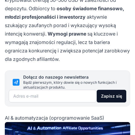
kryptowalut oferują 50–500 USD w zależności od
depozytu. Odbiorcy to
osoby świadome finansowo,
młodzi profesjonaliści i inwestorzy
aktywnie
szukający zaufanych porad i wykazujący wysoką
intencję konwersji.
Wymogi prawne
są kluczowe i
wymagają znajomości regulacji, lecz ta bariera
ogranicza konkurencję i zwiększa potencjał zarobkowy
dla zgodnych afiliantów.
Dołącz do naszego newslettera
Bądź pierwszym, który dowie się o nowych funkcjach i
aktualizacjach produktu.
Adres e-mail
Zapisz się
AI & automatyzacja (oprogramowanie SaaS)