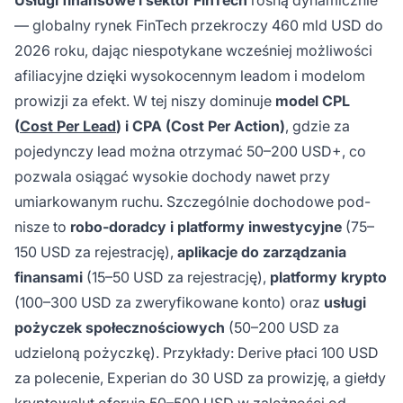
Usługi finansowe i sektor FinTech
rosną dynamicznie
— globalny rynek FinTech przekroczy 460 mld USD do
2026 roku, dając niespotykane wcześniej możliwości
afiliacyjne dzięki wysokocennym leadom i modelom
prowizji za efekt. W tej niszy dominuje
model CPL
(
Cost Per Lead
) i CPA (Cost Per Action)
, gdzie za
pojedynczy lead można otrzymać 50–200 USD+, co
pozwala osiągać wysokie dochody nawet przy
umiarkowanym ruchu. Szczególnie dochodowe pod-
nisze to
robo-doradcy i platformy inwestycyjne
(75–
150 USD za rejestrację),
aplikacje do zarządzania
finansami
(15–50 USD za rejestrację),
platformy krypto
(100–300 USD za zweryfikowane konto) oraz
usługi
pożyczek społecznościowych
(50–200 USD za
udzieloną pożyczkę). Przykłady: Derive płaci 100 USD
za polecenie, Experian do 30 USD za prowizję, a giełdy