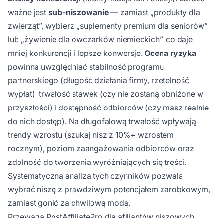
ważne jest
sub-niszowanie
— zamiast „produkty dla
zwierząt”, wybierz „suplementy premium dla seniorów”
lub „żywienie dla owczarków niemieckich”, co daje
mniej konkurencji i lepsze konwersje.
Ocena ryzyka
powinna uwzględniać stabilność programu
partnerskiego (długość działania firmy, rzetelność
wypłat), trwałość stawek (czy nie zostaną obniżone w
przyszłości) i dostępność odbiorców (czy masz realnie
do nich dostęp). Na długofalową trwałość wpływają
trendy wzrostu (szukaj nisz z 10%+ wzrostem
rocznym), poziom zaangażowania odbiorców oraz
zdolność do tworzenia wyróżniających się treści.
Systematyczna analiza tych czynników pozwala
wybrać niszę z prawdziwym potencjałem zarobkowym,
zamiast gonić za chwilową modą.
Przewaga PostAffiliatePro dla afiliantów niszowych