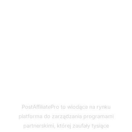
Gotowy, by zwiększyć
swoje dochody
afiliacyjne?
PostAffiliatePro to wiodąca na rynku
platforma do zarządzania programami
partnerskimi, której zaufały tysiące