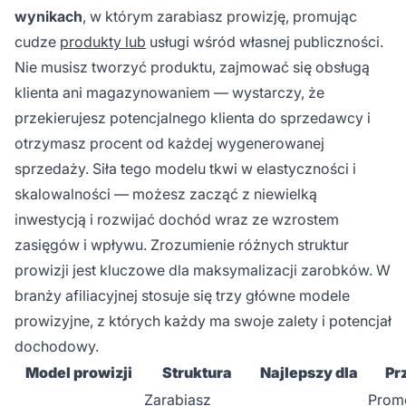
wynikach
, w którym zarabiasz prowizję, promując
cudze
produkty lub
usługi wśród własnej publiczności.
Nie musisz tworzyć produktu, zajmować się obsługą
klienta ani magazynowaniem — wystarczy, że
przekierujesz potencjalnego klienta do sprzedawcy i
otrzymasz procent od każdej wygenerowanej
sprzedaży. Siła tego modelu tkwi w elastyczności i
skalowalności — możesz zacząć z niewielką
inwestycją i rozwijać dochód wraz ze wzrostem
zasięgów i wpływu. Zrozumienie różnych struktur
prowizji jest kluczowe dla maksymalizacji zarobków. W
branży afiliacyjnej stosuje się trzy główne modele
prowizyjne, z których każdy ma swoje zalety i potencjał
dochodowy.
Model prowizji
Struktura
Najlepszy dla
Pr
Zarabiasz
Prom