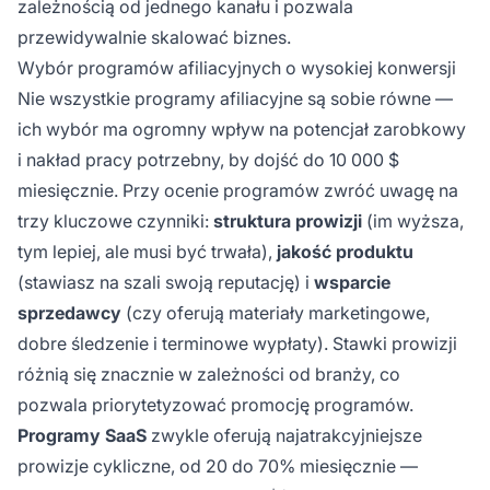
zależnością od jednego kanału i pozwala
przewidywalnie skalować biznes.
Wybór programów afiliacyjnych o wysokiej konwersji
Nie wszystkie programy afiliacyjne są sobie równe —
ich wybór ma ogromny wpływ na potencjał zarobkowy
i nakład pracy potrzebny, by dojść do 10 000 $
miesięcznie. Przy ocenie programów zwróć uwagę na
trzy kluczowe czynniki:
struktura prowizji
(im wyższa,
tym lepiej, ale musi być trwała),
jakość produktu
(stawiasz na szali swoją reputację) i
wsparcie
sprzedawcy
(czy oferują materiały marketingowe,
dobre śledzenie i terminowe wypłaty). Stawki prowizji
różnią się znacznie w zależności od branży, co
pozwala priorytetyzować promocję programów.
Programy SaaS
zwykle oferują najatrakcyjniejsze
prowizje cykliczne, od 20 do 70% miesięcznie —