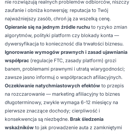
nie rozwiązują realnych problemów odbiorców, niszczy
zaufanie i obniża konwersję; reputacja to Twój
najważniejszy zasób, chroń ją za wszelką cenę.
Opieranie się na jednym źródle ruchu
to ryzyko zmian
algorytmów, polityki platform czy blokady konta —
dywersyfikacja to konieczność dla trwałości biznesu.
Ignorowanie wymogów prawnych i zasad ujawniania
współprac
(regulacje FTC, zasady platform) grozi
banem, problemami prawnymi i utratą wiarygodności;
zawsze jasno informuj o współpracach afiliacyjnych.
Oczekiwanie natychmiastowych efektów
to przepis
na rozczarowanie — marketing afiliacyjny to biznes
długoterminowy, zwykle wymaga 6-12 miesięcy na
pierwsze znaczące dochody; cierpliwość i
konsekwencja są niezbędne.
Brak śledzenia
wskaźników
to jak prowadzenie auta z zamkniętymi