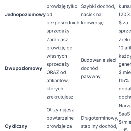
prowizję tylko
Szybki dochód,
kursu
Jednopoziomowy
od
nacisk na
(20% 
bezpośrednich
konwersję
$ za
sprzedaży
sprz
Zarabiasz
Zrekr
prowizję od
10 afi
własnych
każd
Budowanie sieci,
sprzedaży
gener
Dwupoziomowy
dochód
ORAZ od
$ mie
pasywny
afiliantów,
(15% 
których
doda
zrekrutujesz
doch
Narz
Otrzymujesz
SaaS 
powtarzalne
Długoterminowy,
$/mie
Cykliczny
prowizje za
stabilny dochód,
= 15