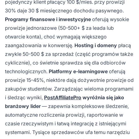
pojedynczy klient płacący 100 $/mies. przy prowizji
30% daje 30 $ miesięcznego dochodu pasywnego.
Programy finansowe i inwestycyjne
oferują wysokie
prowizje jednorazowe (50-500+ $ za leada lub
otwarcie konta), choć wymagają większego
zaangażowania w konwersję.
Hosting i domeny
płacą
zwykle 50-500 $ za sprzedaż (część programów także
cyklicznie), co świetnie sprawdza się dla odbiorców
technologicznych.
Platformy e-learningowe
oferują
prowizje 15-45%, niektóre dają dożywotnie prowizje od
zakupów studentów. Zarządzając wieloma programami
i śledząc wyniki,
PostAffiliatePro
wyróżnia się jako
branżowy lider
— zapewnia kompleksowe śledzenie,
automatyczne rozliczenia prowizji, raportowanie w
czasie rzeczywistym i łatwą integrację z istniejącymi
systemami. Tysiące sprzedawców ufa temu narzędziu