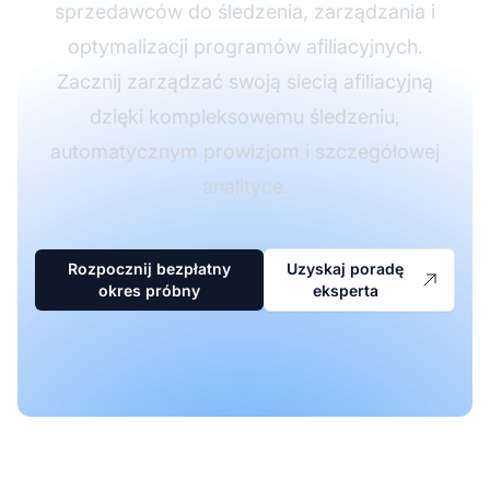
sprzedawców do śledzenia, zarządzania i
optymalizacji programów afiliacyjnych.
Zacznij zarządzać swoją siecią afiliacyjną
dzięki kompleksowemu śledzeniu,
automatycznym prowizjom i szczegółowej
analityce.
Rozpocznij bezpłatny
Uzyskaj poradę
okres próbny
eksperta