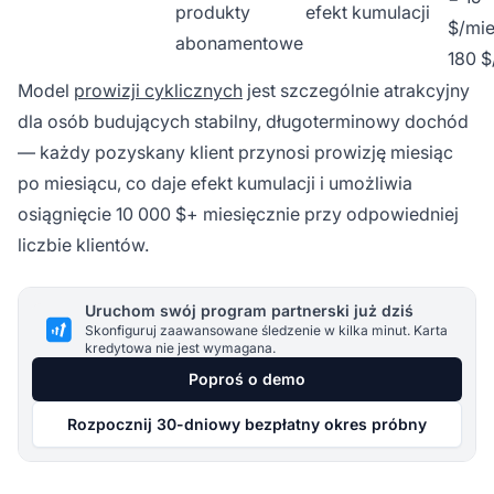
produkty
efekt kumulacji
$/mies
abonamentowe
180 $
Model
prowizji cyklicznych
jest szczególnie atrakcyjny
dla osób budujących stabilny, długoterminowy dochód
— każdy pozyskany klient przynosi prowizję miesiąc
po miesiącu, co daje efekt kumulacji i umożliwia
osiągnięcie 10 000 $+ miesięcznie przy odpowiedniej
liczbie klientów.
Uruchom swój program partnerski już dziś
Skonfiguruj zaawansowane śledzenie w kilka minut. Karta
kredytowa nie jest wymagana.
Poproś o demo
Rozpocznij 30-dniowy bezpłatny okres próbny