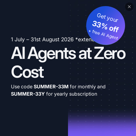
Get your
33% off
+ free AI Agent
1 July – 31st August 2026 *extended
AI Agents at Zero
Cost
Use code
SUMMER-33M
for monthly and
SUMMER-33Y
for yearly subscription