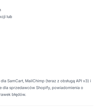
h
cji lub
la SamCart, MailChimp (teraz z obsługą API v3) i
ne dla sprzedawców Shopify, powiadomienia o
oprawek błędów.