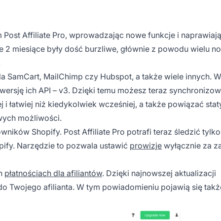
Post Affiliate Pro, wprowadzając nowe funkcje i naprawiają
nie 2 miesiące były dość burzliwe, głównie z powodu wielu 
.
a SamCart, MailChimp czy Hubspot, a także wiele innych. 
wersję ich API – v3. Dzięki temu możesz teraz synchronizo
 łatwiej niż kiedykolwiek wcześniej, a także powiązać stat
wych możliwości.
ików Shopify. Post Affiliate Pro potrafi teraz śledzić tylko
ify. Narzędzie to pozwala ustawić
prowizje
wyłącznie za z
ch
płatnościach dla afiliantów
. Dzięki najnowszej aktualizacji
o Twojego afilianta. W tym powiadomieniu pojawią się takż