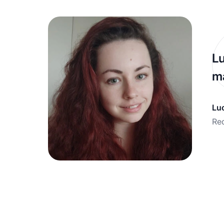
Lu
ma
Lu
Red