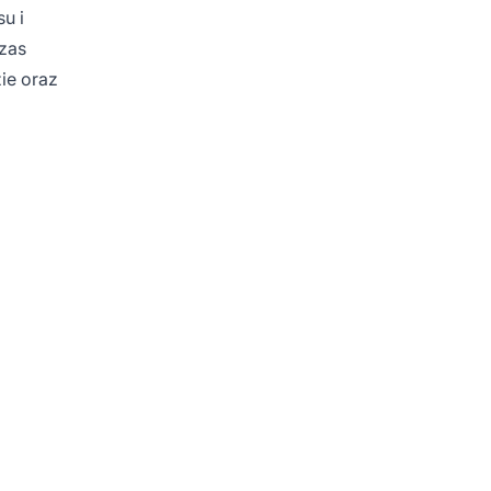
u i
zas
ie oraz