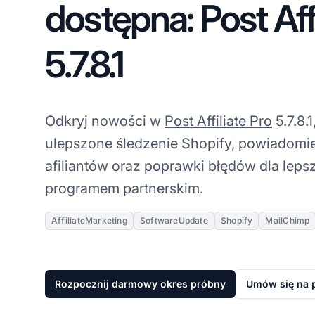
dostępna: Post Affi
5.7.8.1
Odkryj nowości w
Post Affiliate Pro
5.7.8.
ulepszone śledzenie Shopify, powiadomie
afiliantów oraz poprawki błędów dla lep
programem partnerskim.
AffiliateMarketing
SoftwareUpdate
Shopify
MailChimp
Rozpocznij darmowy okres próbny
Umów się na 