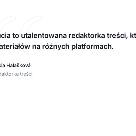
cia to utalentowana redaktorka treści, k
teriałów na różnych platformach.
cia Halašková
aktorka treści