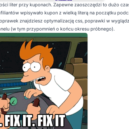
ści liter przy kuponach. Zapewne zaoszczędzi to dużo czas
liantów wpisywało kupon z wielką literą na początku podc
poprawek znajdziesz optymalizację css, poprawki w wyglądz
nelu (w tym przypomnień o końcu okresu próbnego).