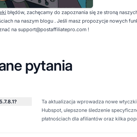
wki
błędów, zachęcamy do zapoznania się ze stroną naszyc
ściach na
naszym blogu
. Jeśli masz propozycje nowych funk
 znać na
support@postaffiliatepro.com
!
ane pytania
5.7.8.1?
Ta aktualizacja wprowadza nowe wtyczki d
Hubspot, ulepszone śledzenie specyficz
płatnościach dla afiliantów oraz kilka p