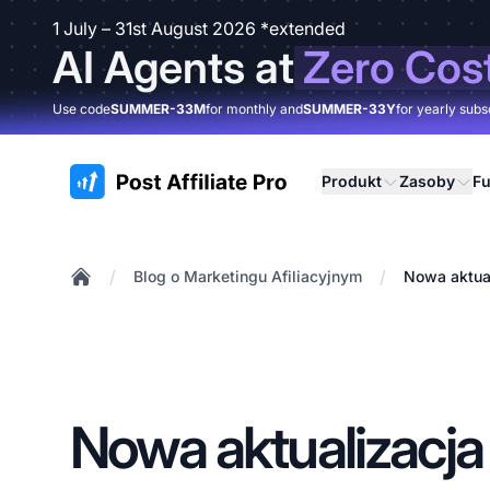
1 July – 31st August 2026 *extended
AI Agents at
Zero Cos
Use code
SUMMER-33M
for monthly and
SUMMER-33Y
for yearly subs
:site.title
Produkt
Zasoby
Fu
/
/
Blog o Marketingu Afiliacyjnym
Nowa aktuali
Home
Nowa aktualizacja 