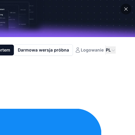
ertem
Darmowa wersja próbna
Logowanie
PL