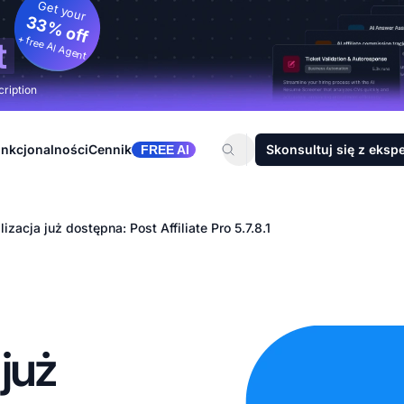
Get your
33% off
+ free AI Agent
t
cription
nkcjonalności
Cennik
Skonsultuj się z eksp
FREE AI
zacja już dostępna: Post Affiliate Pro 5.7.8.1
już