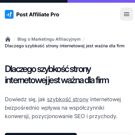
:site.title
Otw
/
/
Blog o Marketingu Afiliacyjnym
Home
Dlaczego szybkość strony internetowej jest ważna dla firm
Dlaczego szybkość strony
internetowej jest ważna dla firm
Dowiedz się, jak
szybkość strony
internetowej
bezpośrednio wpływa na współczynniki
konwersji, pozycjonowanie SEO i przychody.