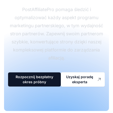
PostAffiliatePro pomaga śledzić i
optymalizować każdy aspekt programu
marketingu partnerskiego, w tym wydajność
stron partnerów. Zapewnij swoim partnerom
szybkie, konwertujące strony dzięki naszej
kompleksowej platformie do zarządzania
afiliacją.
Rozpocznij bezpłatny
Uzyskaj poradę
okres próbny
eksperta