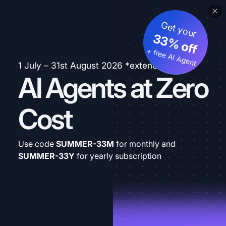
Get your
33% off
+ free AI Agent
1 July – 31st August 2026 *extended
AI Agents at Zero
Cost
Use code
SUMMER-33M
for monthly and
SUMMER-33Y
for yearly subscription