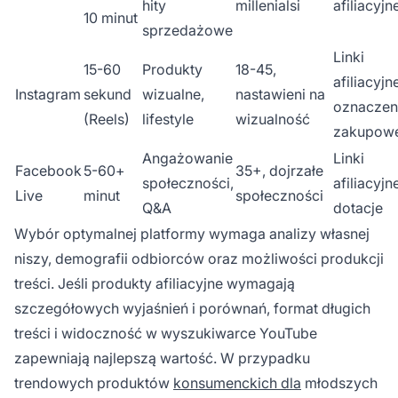
hity
millenialsi
afiliacyjn
10 minut
sprzedażowe
Linki
15-60
Produkty
18-45,
afiliacyjn
Instagram
sekund
wizualne,
nastawieni na
oznaczen
(Reels)
lifestyle
wizualność
zakupow
Angażowanie
Linki
Facebook
5-60+
35+, dojrzałe
społeczności,
afiliacyjn
Live
minut
społeczności
Q&A
dotacje
Wybór optymalnej platformy wymaga analizy własnej
niszy, demografii odbiorców oraz możliwości produkcji
treści. Jeśli produkty afiliacyjne wymagają
szczegółowych wyjaśnień i porównań, format długich
treści i widoczność w wyszukiwarce YouTube
zapewniają najlepszą wartość. W przypadku
trendowych produktów
konsumenckich dla
młodszych