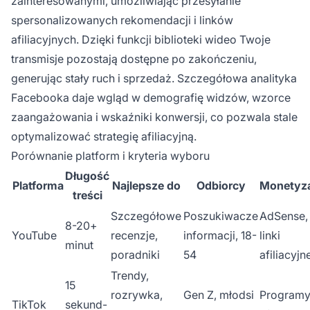
zainteresowanymi, umożliwiając przesyłanie
spersonalizowanych rekomendacji i linków
afiliacyjnych. Dzięki funkcji biblioteki wideo Twoje
transmisje pozostają dostępne po zakończeniu,
generując stały ruch i sprzedaż. Szczegółowa analityka
Facebooka daje wgląd w demografię widzów, wzorce
zaangażowania i wskaźniki konwersji, co pozwala stale
optymalizować strategię afiliacyjną.
Porównanie platform i kryteria wyboru
Długość
Platforma
Najlepsze do
Odbiorcy
Monetyza
treści
Szczegółowe
Poszukiwacze
AdSense,
8-20+
YouTube
recenzje,
informacji, 18-
linki
minut
poradniki
54
afiliacyjn
Trendy,
15
rozrywka,
Gen Z, młodsi
Program
TikTok
sekund-