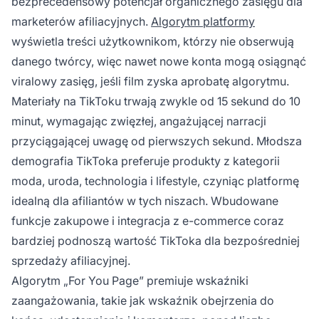
bezprecedensowy potencjał organicznego zasięgu dla
marketerów afiliacyjnych.
Algorytm platformy
wyświetla treści użytkownikom, którzy nie obserwują
danego twórcy, więc nawet nowe konta mogą osiągnąć
viralowy zasięg, jeśli film zyska aprobatę algorytmu.
Materiały na TikToku trwają zwykle od 15 sekund do 10
minut, wymagając zwięzłej, angażującej narracji
przyciągającej uwagę od pierwszych sekund. Młodsza
demografia TikToka preferuje produkty z kategorii
moda, uroda, technologia i lifestyle, czyniąc platformę
idealną dla afiliantów w tych niszach. Wbudowane
funkcje zakupowe i integracja z e-commerce coraz
bardziej podnoszą wartość TikToka dla bezpośredniej
sprzedaży afiliacyjnej.
Algorytm „For You Page” premiuje wskaźniki
zaangażowania, takie jak wskaźnik obejrzenia do