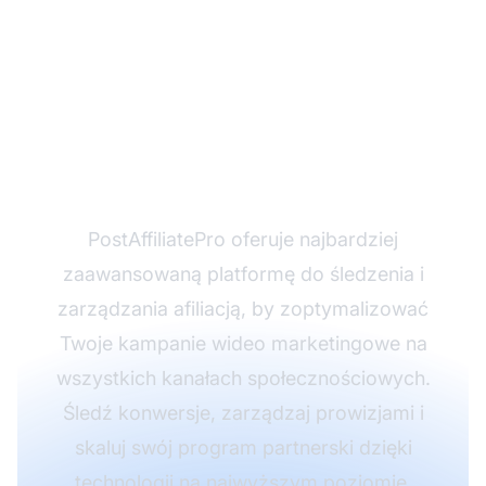
Gotowy, by
zmaksymalizować
sukces w marketingu
afiliacyjnym?
PostAffiliatePro oferuje najbardziej
zaawansowaną platformę do śledzenia i
zarządzania afiliacją, by zoptymalizować
Twoje kampanie wideo marketingowe na
wszystkich kanałach społecznościowych.
Śledź konwersje, zarządzaj prowizjami i
skaluj swój program partnerski dzięki
technologii na najwyższym poziomie.