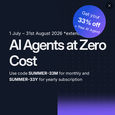
Get your
33% off
+ free AI Agent
1 July – 31st August 2026 *extended
AI Agents at Zero
Cost
Use code
SUMMER-33M
for monthly and
SUMMER-33Y
for yearly subscription