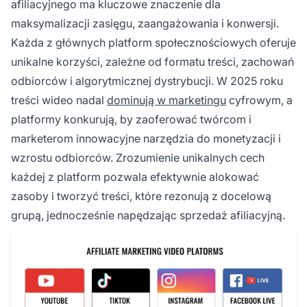
afiliacyjnego ma kluczowe znaczenie dla
żywo. Optymalna platforma zależy od Twojej
maksymalizacji zasięgu, zaangażowania i konwersji.
niszy, stylu treści i demografii docelowych
odbiorców.
Każda z głównych platform społecznościowych oferuje
unikalne korzyści, zależne od formatu treści, zachowań
odbiorców i algorytmicznej dystrybucji. W 2025 roku
treści wideo nadal
dominują w marketingu
cyfrowym, a
platformy konkurują, by zaoferować twórcom i
marketerom innowacyjne narzędzia do monetyzacji i
wzrostu odbiorców. Zrozumienie unikalnych cech
każdej z platform pozwala efektywnie alokować
zasoby i tworzyć treści, które rezonują z docelową
grupą, jednocześnie napędzając sprzedaż afiliacyjną.