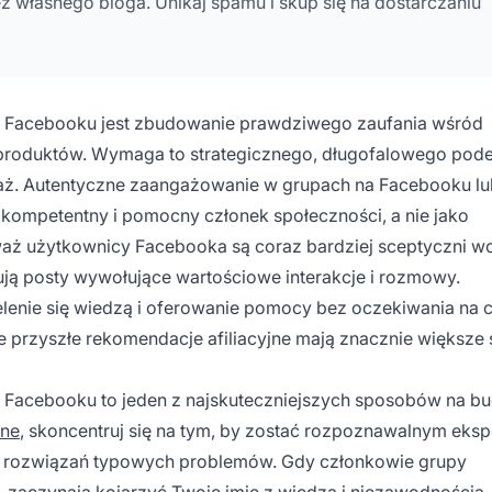
 własnego bloga. Unikaj spamu i skup się na dostarczaniu
na Facebooku jest zbudowanie prawdziwego zaufania wśród
roduktów. Wymaga to strategicznego, długofalowego podej
daż. Autentyczne zaangażowanie w grupach na Facebooku lu
o kompetentny i pomocny członek społeczności, a nie jako
waż użytkownicy Facebooka są coraz bardziej sceptyczni w
ują posty wywołujące wartościowe interakcje i rozmowy.
elenie się wiedzą i oferowanie pomocy bez oczekiwania na 
e przyszłe rekomendacje afiliacyjne mają znacznie większe
 Facebooku to jeden z najskuteczniejszych sposobów na b
jne
, skoncentruj się na tym, by zostać rozpoznawalnym eks
d i rozwiązań typowych problemów. Gdy członkowie grupy
 zaczynają kojarzyć Twoje imię z wiedzą i niezawodnością.