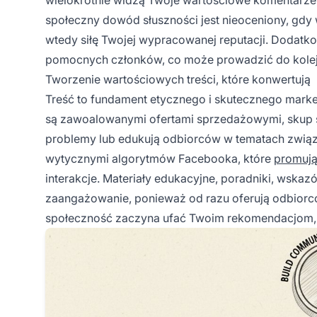
społeczny dowód słuszności jest nieoceniony, gdy
wtedy siłę Twojej wypracowanej reputacji. Dodatk
pomocnych członków, co może prowadzić do kolejn
Tworzenie wartościowych treści, które konwertują
Treść to fundament etycznego i skutecznego market
są zawoalowanymi ofertami sprzedażowymi, skup si
problemy lub edukują odbiorców w tematach związan
wytycznymi algorytmów Facebooka, które
promują
interakcje. Materiały edukacyjne, poradniki, wskaz
zaangażowanie, ponieważ od razu oferują odbiorco
społeczność zaczyna ufać Twoim rekomendacjom, 