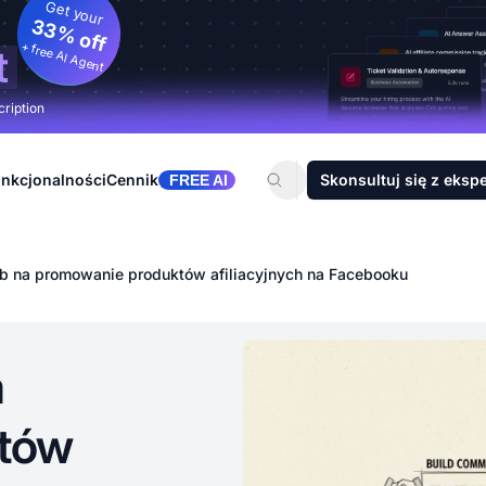
Get your
33% off
+ free AI Agent
t
cription
nkcjonalności
Cennik
Skonsultuj się z eksp
FREE AI
b na promowanie produktów afiliacyjnych na Facebooku
a
tów