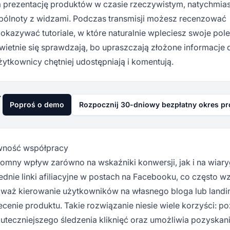
a prezentację produktów w czasie rzeczywistym, natychmia
pólnoty z widzami. Podczas transmisji możesz recenzować
okazywać tutoriale, w które naturalnie wpleciesz swoje pol
 świetnie się sprawdzają, bo upraszczają złożone informacje 
żytkownicy chętniej udostępniają i komentują.
już dziś
Poproś o demo
Rozpocznij 30-dniowy bezpłatny okres p
jawność współpracy
ogromny wpływ zarówno na wskaźniki konwersji, jak i na wia
nie linki afiliacyjne w postach na Facebooku, co często 
ozważ kierowanie użytkowników na własnego bloga lub landi
enie produktu. Takie rozwiązanie niesie wiele korzyści: p
uteczniejszego śledzenia kliknięć oraz umożliwia pozyskan