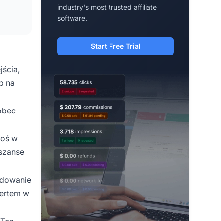
industry's most trusted affiliate
software.
Start Free Trial
ścia,
b na
obec
coś w
 szanse
udowanie
pertem w
 Ten