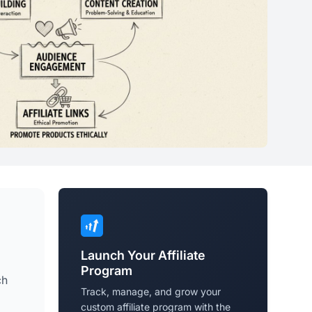
Launch Your Affiliate
Program
ch
Track, manage, and grow your
custom affiliate program with the