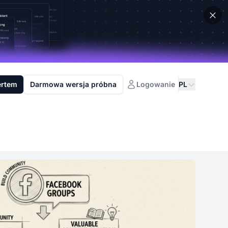
ertem
Darmowa wersja próbna
Logowanie
PL