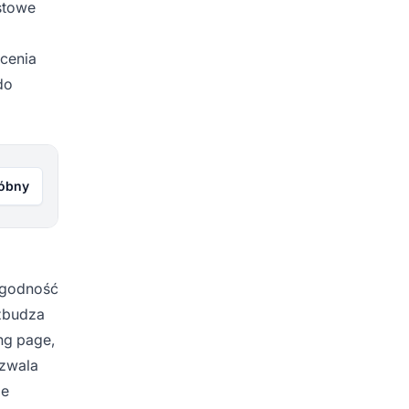
stowe
ecenia
do
róbny
rygodność
wzbudza
ng page,
ozwala
ie