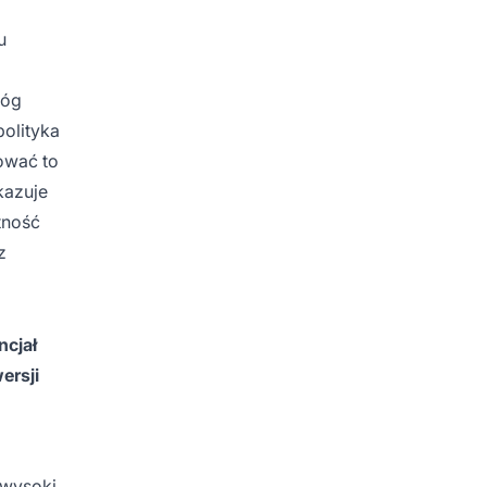
u
móg
polityka
ować to
kazuje
tność
z
ncjał
ersji
-wysoki