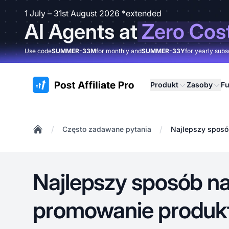
1 July – 31st August 2026 *extended
AI Agents at
Zero Cos
Use code
SUMMER-33M
for monthly and
SUMMER-33Y
for yearly subs
:site.title
Produkt
Zasoby
Fu
/
/
Często zadawane pytania
Najlepszy sposó
Home
Najlepszy sposób n
promowanie produk