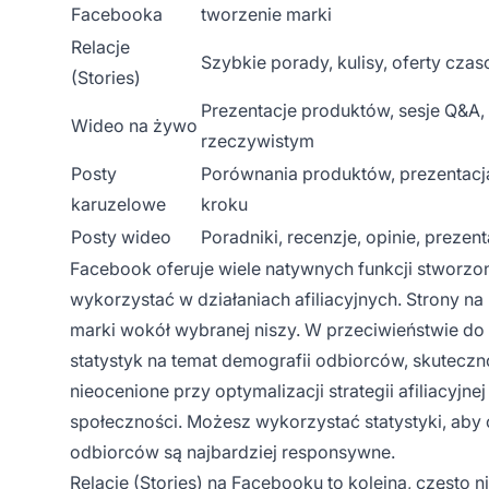
Facebooka
tworzenie marki
Relacje
Szybkie porady, kulisy, oferty cza
(Stories)
Prezentacje produktów, sesje Q&A, 
Wideo na żywo
rzeczywistym
Posty
Porównania produktów, prezentacja
karuzelowe
kroku
Posty wideo
Poradniki, recenzje, opinie, preze
Facebook oferuje wiele natywnych funkcji stworzo
wykorzystać w działaniach afiliacyjnych. Strony 
marki wokół wybranej niszy. W przeciwieństwie do
statystyk na temat demografii odbiorców, skutecz
nieocenione przy optymalizacji strategii afiliacyjnej 
społeczności. Możesz wykorzystać statystyki, aby ok
odbiorców są najbardziej responsywne.
Relacje (Stories) na Facebooku to kolejna, często 