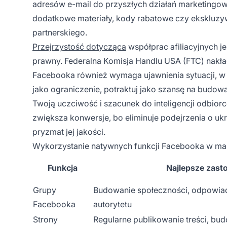
adresów e-mail do przyszłych działań marketingow
dodatkowe materiały, kody rabatowe czy ekskluzy
partnerskiego.
Przejrzystość dotycząca
współprac afiliacyjnych je
prawny. Federalna Komisja Handlu USA (FTC) nakłada
Facebooka również wymaga ujawnienia sytuacji, w 
jako ograniczenie, potraktuj jako szansę na budowa
Twoją uczciwość i szacunek do inteligencji odbio
zwiększa konwersje, bo eliminuje podejrzenia o uk
pryzmat jej jakości.
Wykorzystanie natywnych funkcji Facebooka w mar
Funkcja
Najlepsze zast
Grupy
Budowanie społeczności, odpowiad
Facebooka
autorytetu
Strony
Regularne publikowanie treści, bu