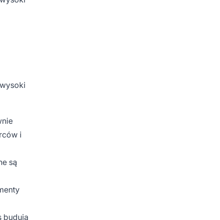
-wysoki
wnie
rców i
ne są
gmenty
s budują