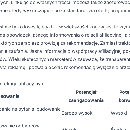
ych. Linkując do własnych treści, możesz także zaoferować
wne oferty wykraczające poza standardową ofertę program
st nie tylko kwestią etyki — w większości krajów jest to wy
 obowiązek jasnego informowania o relacji afiliacyjnej, a 
których zarabiasz prowizję za rekomendacje. Zamiast trakt
nie zaufania. Jasna informacja o współpracy afiliacyjnej po
rców. Wielu skutecznych marketerów zauważa, że transparen
rytą reklamę i pozwala ocenić rekomendację wyłącznie prze
ketingu afiliacyjnym
Potencjał
Pote
osowanie
zaangażowania
konw
anie na pytania, budowanie
Bardzo wysoki
Wysoki
dowanie odbiorców,
Wysoki
Średnio