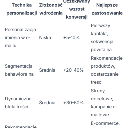
Oczekiwany
Technika
Złożoność
Najlepsze
wzrost
personalizacji
wdrożenia
zastosowanie
konwersji
Pierwszy
Personalizacja
kontakt,
imienia w e-
Niska
+5-10%
sekwencja
mailu
powitalna
Rekomendacje
Segmentacja
produktów,
Średnia
+20-40%
behawioralna
dostarczanie
treści
Strony
Dynamiczne
docelowe,
Średnia
+30-50%
bloki treści
kampanie e-
mailowe
E-commerce,
Rekomendacje