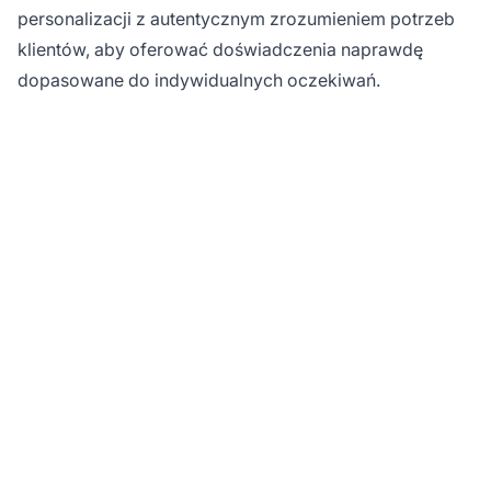
personalizacji z autentycznym zrozumieniem potrzeb
klientów, aby oferować doświadczenia naprawdę
dopasowane do indywidualnych oczekiwań.
Chcesz
zmaksymalizować
marketing afiliacyjny
dzięki personalizacji?