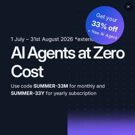
Get your
33% off
+ free AI Agent
1 July – 31st August 2026 *extended
AI Agents at Zero
Cost
Use code
SUMMER-33M
for monthly and
SUMMER-33Y
for yearly subscription