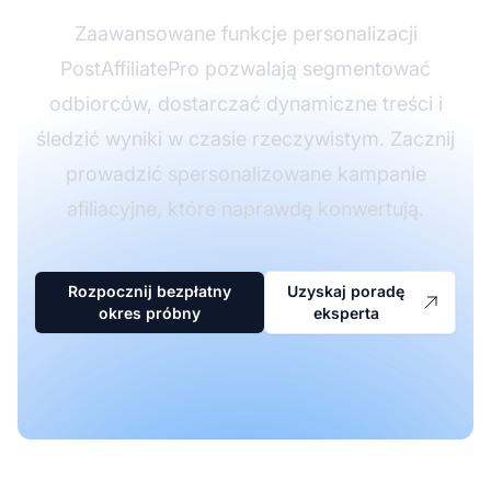
Zaawansowane funkcje personalizacji
PostAffiliatePro pozwalają segmentować
odbiorców, dostarczać dynamiczne treści i
śledzić wyniki w czasie rzeczywistym. Zacznij
prowadzić spersonalizowane kampanie
afiliacyjne, które naprawdę konwertują.
Rozpocznij bezpłatny
Uzyskaj poradę
okres próbny
eksperta