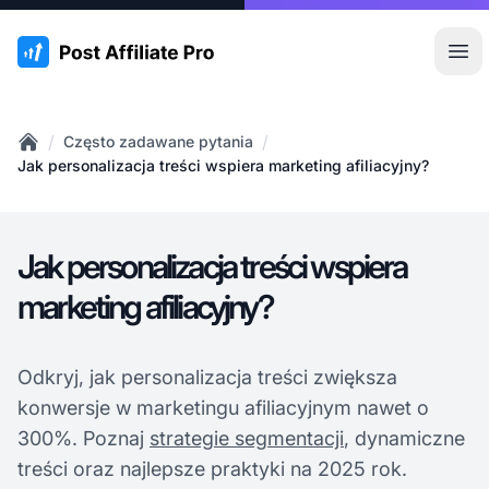
:site.title
Otw
/
/
Często zadawane pytania
Home
Jak personalizacja treści wspiera marketing afiliacyjny?
Jak personalizacja treści wspiera
marketing afiliacyjny?
Odkryj, jak personalizacja treści zwiększa
konwersje w marketingu afiliacyjnym nawet o
300%. Poznaj
strategie segmentacji
, dynamiczne
treści oraz najlepsze praktyki na 2025 rok.