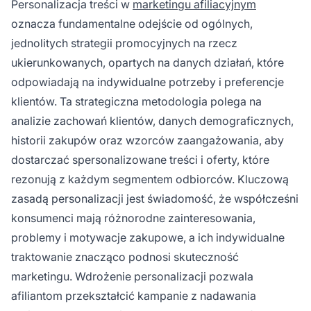
Personalizacja treści w
marketingu afiliacyjnym
przekłada się na wyższe prowizje afiliacyjne
oznacza fundamentalne odejście od ogólnych,
oraz lepszy zwrot z inwestycji w kampanie
marketingowe.
jednolitych strategii promocyjnych na rzecz
ukierunkowanych, opartych na danych działań, które
odpowiadają na indywidualne potrzeby i preferencje
klientów. Ta strategiczna metodologia polega na
analizie zachowań klientów, danych demograficznych,
historii zakupów oraz wzorców zaangażowania, aby
dostarczać spersonalizowane treści i oferty, które
rezonują z każdym segmentem odbiorców. Kluczową
zasadą personalizacji jest świadomość, że współcześni
konsumenci mają różnorodne zainteresowania,
problemy i motywacje zakupowe, a ich indywidualne
traktowanie znacząco podnosi skuteczność
marketingu. Wdrożenie personalizacji pozwala
afiliantom przekształcić kampanie z nadawania