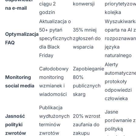
ciągu 2
konwersji
priorytetyzo
na e-mail
godzin
kolejka
Aktualizacja o
Wyszukiwark
50+ pytań
35% mniej
oparta na AI z
Optymalizacja
specyficznych
zgłoszeń do
rozpoznawan
FAQ
dla Black
wsparcia
języka
Friday
naturalnego
Alerty
Całodobowy
Zapobieganie
automatyczn
Monitoring
monitoring
80%
protokoły
social media
wzmianek i
publicznych
odpowiedzi
wiadomości
skarg
człowieka
Publikacja
Jasne
Jasność
wydłużonych
20% wzrost
porównanie z
polityki
terminów
zaufania do
polityką
zwrotów
zwrotów
zakupu