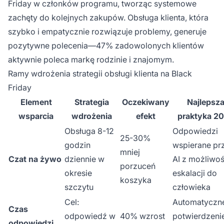
Friday w członków programu, tworząc systemowe
zachęty do kolejnych zakupów. Obsługa klienta, która
szybko i empatycznie rozwiązuje problemy, generuje
pozytywne polecenia—47% zadowolonych klientów
aktywnie poleca markę rodzinie i znajomym.
Ramy wdrożenia strategii obsługi klienta na Black
Friday
Element
Strategia
Oczekiwany
Najlepsz
wsparcia
wdrożenia
efekt
praktyka 2
Obsługa 8-12
Odpowiedzi
25-30%
godzin
wspierane pr
mniej
Czat na żywo
dziennie w
AI z możliwoś
porzuceń
okresie
eskalacji do
koszyka
szczytu
człowieka
Cel:
Automatyczn
Czas
odpowiedź w
40% wzrost
potwierdzeni
odpowiedzi