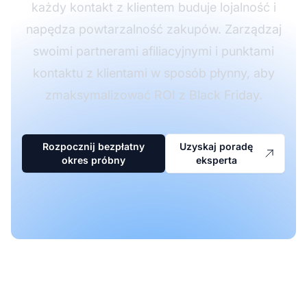
każdy kontakt z klientem buduje lojalność i
napędza powtarzalność zakupów. Zarządzaj
swoimi partnerami afiliacyjnymi i punktami
kontaktu z klientami w sposób płynny, aby
zmaksymalizować ROI z Black Friday.
Rozpocznij bezpłatny
Uzyskaj poradę
okres próbny
eksperta