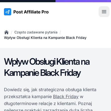
:site.title
Otw
/
/
Często zadawane pytania
Home
Wpływ Obsługi Klienta na Kampanie Black Friday
Wpływ Obsługi Klienta na
Kampanie Black Friday
Dowiedz się, jak strategiczna obsługa klienta
przekształca kampanie
Black Friday
w
długoterminowe relacje z klientami. Poznaj
najlepsze praktyki zarządzania dużą liczbą