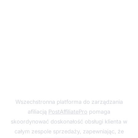
Zmień swoją strategię
obsługi klienta na Black
Friday
Wszechstronna platforma do zarządzania
afiliacją
PostAffiliatePro
pomaga
skoordynować doskonałość obsługi klienta w
całym zespole sprzedaży, zapewniając, że