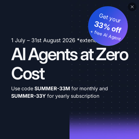
Get your
33% off
+ free AI Agent
1 July – 31st August 2026 *extended
AI Agents at Zero
Cost
Use code
SUMMER-33M
for monthly and
SUMMER-33Y
for yearly subscription