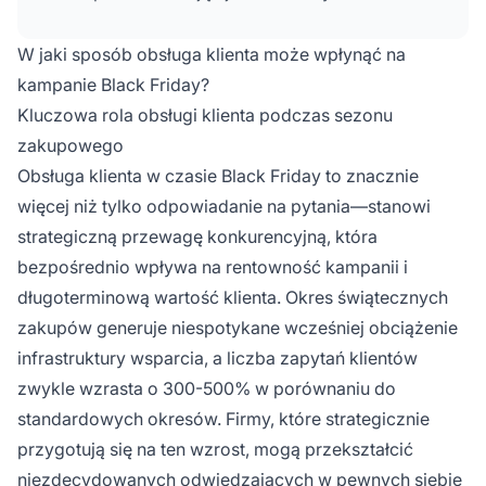
kupujących w lojalnych, powracających
klientów. Proaktywne wsparcie,
W jaki sposób obsługa klienta może wpłynąć na
spersonalizowane interakcje i sprawne
kampanie Black Friday?
rozwiązywanie problemów tworzą pozytywne
Kluczowa rola obsługi klienta podczas sezonu
doświadczenia, które zwiększają
zakupowego
współczynniki konwersji i zachęcają do
zaangażowania po zakupie.
Obsługa klienta w czasie Black Friday to znacznie
więcej niż tylko odpowiadanie na pytania—stanowi
strategiczną przewagę konkurencyjną, która
bezpośrednio wpływa na rentowność kampanii i
długoterminową wartość klienta. Okres świątecznych
zakupów generuje niespotykane wcześniej obciążenie
infrastruktury wsparcia, a liczba zapytań klientów
zwykle wzrasta o 300-500% w porównaniu do
standardowych okresów. Firmy, które strategicznie
przygotują się na ten wzrost, mogą przekształcić
niezdecydowanych odwiedzających w pewnych siebie