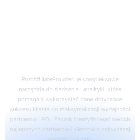
Gotowy, aby
zoptymalizować swój
program partnerski
dzięki analizie danych?
PostAffiliatePro oferuje kompleksowe
narzędzia do śledzenia i analityki, które
pomagają wykorzystać dane dotyczące
sukcesu klienta do maksymalizacji wydajności
partnerów i ROI. Zacznij identyfikować swoich
najlepszych partnerów i klientów o najwyższej
wartości już dziś.