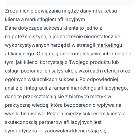
zapewnienie, że partnerzy afiliacyjni pozyskują
klientów o wysokiej wartości i niskim
Zrozumienie powiązania między danymi sukcesu
wskaźniku rezygnacji, co ostatecznie zwiększa
klienta a marketingiem afiliacyjnym
ROI.
Dane dotyczące sukcesu klienta to jedno z
najpotężniejszych, a jednocześnie niedostatecznie
wykorzystywanych narzędzi w strategii
marketingu
afiliacyjnego
. Obejmują one kompleksowe informacje o
tym, jak klienci korzystają z Twojego produktu lub
usługi, poziomie ich satysfakcji, wzorcach retencji oraz
ogólnych wskaźnikach sukcesu. Po odpowiedniej
analizie i integracji z ramami marketingu afiliacyjnego,
dane te przekształcają się z biernych metryk w
praktyczną wiedzę, która bezpośrednio wpływa na
wyniki finansowe. Relacja między sukcesem klienta a
skutecznością partnerów afiliacyjnych jest
symbiotyczna — zadowoleni klienci stają się