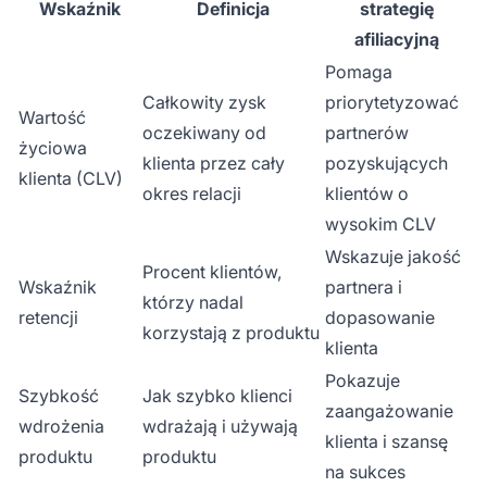
Wskaźnik
Definicja
strategię
afiliacyjną
Pomaga
Całkowity zysk
priorytetyzować
Wartość
oczekiwany od
partnerów
życiowa
klienta przez cały
pozyskujących
klienta (CLV)
okres relacji
klientów o
wysokim CLV
Wskazuje jakość
Procent klientów,
Wskaźnik
partnera i
którzy nadal
retencji
dopasowanie
korzystają z produktu
klienta
Pokazuje
Szybkość
Jak szybko klienci
zaangażowanie
wdrożenia
wdrażają i używają
klienta i szansę
produktu
produktu
na sukces