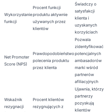
Świadczy o
Procent funkcji
satysfakcji
Wykorzystanie
produktu aktywnie
klienta i
funkcji
używanych przez
uzyskanych
klientów
korzyściach
Pozwala
zidentyfikować
Prawdopodobieństwo
potencjalnych
Net Promoter
polecenia produktu
ambasadorów
Score (NPS)
przez klienta
marki wśród
partnerów
afiliacyjnych
Ujawnia, którzy
partnerzy
Wskaźnik
Procent klientów
pozyskują
rezygnacji
rezygnujących z
klientów