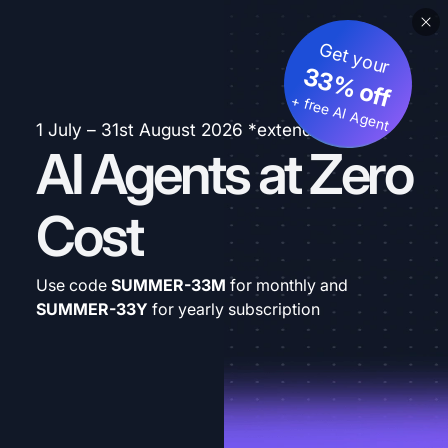
Get your
33% off
+ free AI Agent
1 July – 31st August 2026 *extended
AI Agents at Zero
Cost
Use code
SUMMER-33M
for monthly and
SUMMER-33Y
for yearly subscription