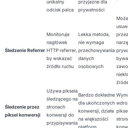
unikalny
przyjazne dla
odcisk palca
prywatności
Może
usuw
Monitoruje
Lekka metoda,
prze
nagłówek
nie wymaga
narz
Śledzenie Referrer
HTTP referrer,
przechowywania
prywa
by wskazać
danych
bywa
źródło ruchu
osobowych
zawo
niekt
źróde
Używa piksela
Bardzo dokładne
Wym
śledzącego na
dla ukończonych
wdro
Śledzenie przez
stronach
konwersji, działa
pikse
piksel konwersji
konwersji do
na większości
stron
przypisywania
platform
konwe