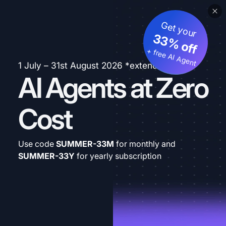
Get your
33% off
+ free AI Agent
1 July – 31st August 2026 *extended
AI Agents at Zero
Cost
Use code
SUMMER-33M
for monthly and
SUMMER-33Y
for yearly subscription