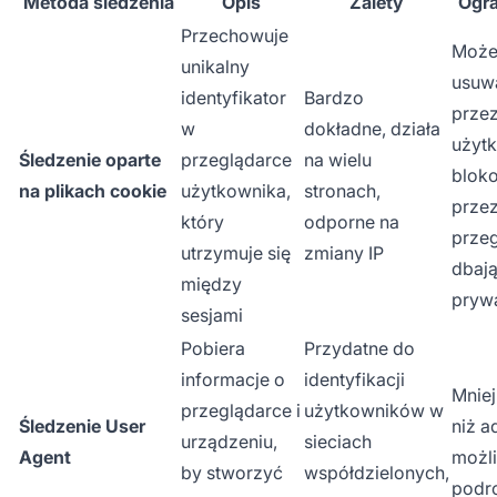
Metoda śledzenia
Opis
Zalety
Ogra
Przechowuje
Może
unikalny
usuw
identyfikator
Bardzo
prze
w
dokładne, działa
użyt
Śledzenie oparte
przeglądarce
na wielu
blok
na plikach cookie
użytkownika,
stronach,
prze
który
odporne na
przeg
utrzymuje się
zmiany IP
dbaj
między
pryw
sesjami
Pobiera
Przydatne do
informacje o
identyfikacji
Mniej
przeglądarce i
użytkowników w
Śledzenie User
niż a
urządzeniu,
sieciach
Agent
możl
by stworzyć
współdzielonych,
podr