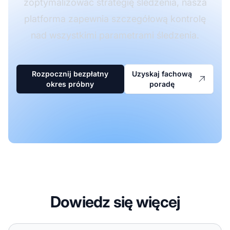
zoptymalizować strategię śledzenia, nasza
platforma zapewnia szczegółową kontrolę
nad wszystkimi parametrami śledzenia.
Rozpocznij bezpłatny
Uzyskaj fachową
okres próbny
poradę
Dowiedz się więcej
Śledzenie poleceń przez IP