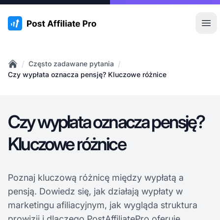
:site.title
Otw
/
/
Często zadawane pytania
Home
Czy wypłata oznacza pensję? Kluczowe różnice
Czy wypłata oznacza pensję?
Kluczowe różnice
Poznaj kluczową różnicę między wypłatą a
pensją. Dowiedz się, jak działają wypłaty w
marketingu afiliacyjnym, jak wygląda struktura
prowizji i dlaczego PostAffiliatePro oferuje