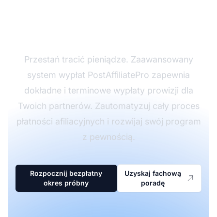
wypłaty afiliacyjne z
PostAffiliatePro
Przestań tracić pieniądze. Zaawansowany
system wypłat PostAffiliatePro zapewnia
dokładne i terminowe wypłaty prowizji dla
Twoich partnerów. Zautomatyzuj cały proces
płatności afiliacyjnych i rozwijaj swój program
z pewnością.
Rozpocznij bezpłatny
Uzyskaj fachową
okres próbny
poradę