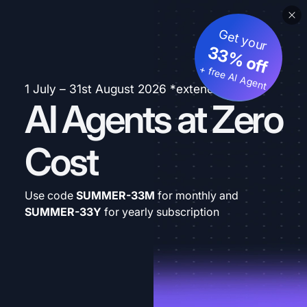
Get your
33% off
+ free AI Agent
1 July – 31st August 2026 *extended
AI Agents at Zero
Cost
Use code
SUMMER-33M
for monthly and
SUMMER-33Y
for yearly subscription