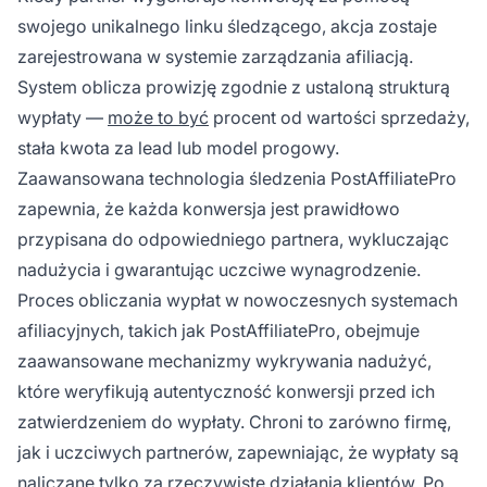
swojego unikalnego linku śledzącego, akcja zostaje
zarejestrowana w systemie zarządzania afiliacją.
System oblicza prowizję zgodnie z ustaloną strukturą
wypłaty —
może to być
procent od wartości sprzedaży,
stała kwota za lead lub model progowy.
Zaawansowana technologia śledzenia PostAffiliatePro
zapewnia, że każda konwersja jest prawidłowo
przypisana do odpowiedniego partnera, wykluczając
nadużycia i gwarantując uczciwe wynagrodzenie.
Proces obliczania wypłat w nowoczesnych systemach
afiliacyjnych, takich jak PostAffiliatePro, obejmuje
zaawansowane mechanizmy wykrywania nadużyć,
które weryfikują autentyczność konwersji przed ich
zatwierdzeniem do wypłaty. Chroni to zarówno firmę,
jak i uczciwych partnerów, zapewniając, że wypłaty są
naliczane tylko za rzeczywiste działania klientów. Po