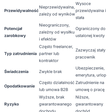
Wysoce
Nieprzewidywalna,
Przewidywalność
przewidywalna i
zależy od wyników
stała
Nieograniczony,
Potencjał
Ograniczony do
zależny od wysiłku
zarobkowy
ustalonej kwoty
i efektów
Często freelancer,
Zazwyczaj stały
Typ zatrudnienia
partner lub
pracownik
kontraktor
Ubezpieczenie,
Świadczenia
Zwykle brak
emerytura, urlop
Często działalność
Zatrudnienie na
Opodatkowanie
lub umowa B2B
umowę o pracę
Wyższe, brak
Niższe,
Ryzyko
gwarantowanego
gwarantowany
dochodu
dochód