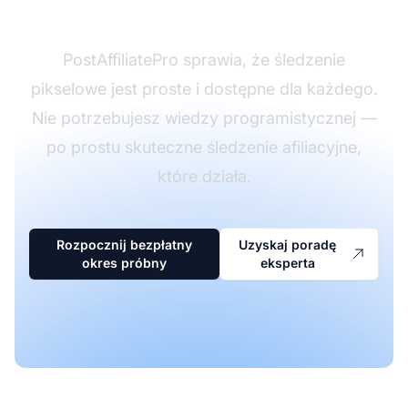
dziś
PostAffiliatePro sprawia, że śledzenie
pikselowe jest proste i dostępne dla każdego.
Nie potrzebujesz wiedzy programistycznej —
po prostu skuteczne śledzenie afiliacyjne,
które działa.
Rozpocznij bezpłatny
Uzyskaj poradę
okres próbny
eksperta