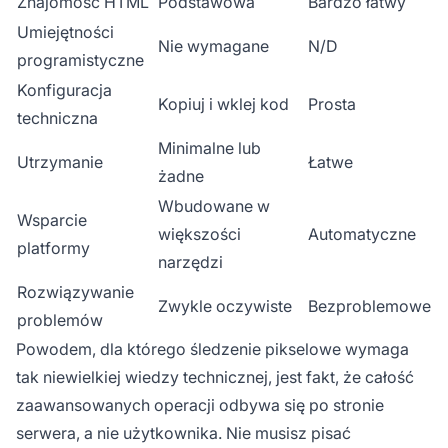
Znajomość HTML
Podstawowa
Bardzo łatwy
Umiejętności
Nie wymagane
N/D
programistyczne
Konfiguracja
Kopiuj i wklej kod
Prosta
techniczna
Minimalne lub
Utrzymanie
Łatwe
żadne
Wbudowane w
Wsparcie
większości
Automatyczne
platformy
narzędzi
Rozwiązywanie
Zwykle oczywiste
Bezproblemowe
problemów
Powodem, dla którego śledzenie pikselowe wymaga
tak niewielkiej wiedzy technicznej, jest fakt, że całość
zaawansowanych operacji odbywa się po stronie
serwera, a nie użytkownika. Nie musisz pisać