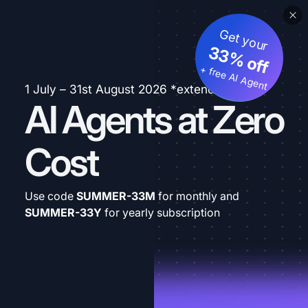
Get your
33% off
+ free AI Agent
1 July – 31st August 2026 *extended
AI Agents at Zero
Cost
Use code
SUMMER-33M
for monthly and
SUMMER-33Y
for yearly subscription