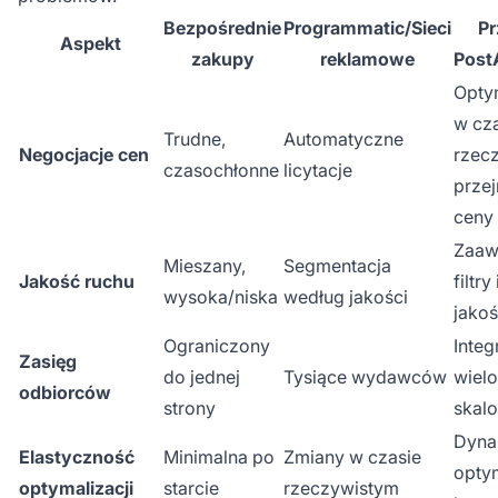
Bezpośrednie
Programmatic/Sieci
P
Aspekt
zakupy
reklamowe
PostA
Opty
w cz
Trudne,
Automatyczne
Negocjacje cen
rzecz
czasochłonne
licytacje
przej
ceny
Zaaw
Mieszany,
Segmentacja
Jakość ruchu
filtry
wysoka/niska
według jakości
jakoś
Ograniczony
Integ
Zasięg
do jednej
Tysiące wydawców
wielo
odbiorców
strony
skal
Dyna
Elastyczność
Minimalna po
Zmiany w czasie
opty
optymalizacji
starcie
rzeczywistym