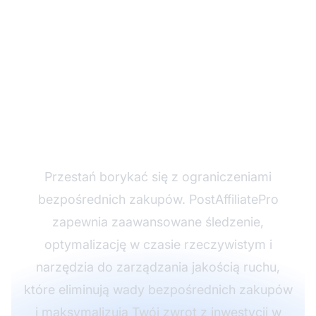
Optymalizuj ruch
afiliacyjny z
PostAffiliatePro
Przestań borykać się z ograniczeniami
bezpośrednich zakupów. PostAffiliatePro
zapewnia zaawansowane śledzenie,
optymalizację w czasie rzeczywistym i
narzędzia do zarządzania jakością ruchu,
które eliminują wady bezpośrednich zakupów
i maksymalizują Twój zwrot z inwestycji w