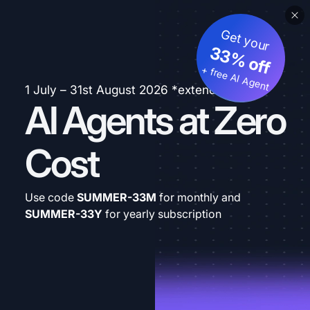
Get your
33% off
+ free AI Agent
1 July – 31st August 2026 *extended
AI Agents at Zero
Cost
Use code
SUMMER-33M
for monthly and
SUMMER-33Y
for yearly subscription