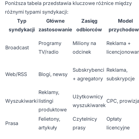
Poniższa tabela przedstawia kluczowe różnice między
różnymi typami syndykacji:
Typ
Główne
Zasięg
Model
syndykacji
zastosowanie
odbiorców
przychodow
Programy
Miliony na
Reklama +
Broadcast
TV/radio
odcinek
licencjonowan
Subskrybenci
Reklama,
Web/RSS
Blogi, newsy
+ agregatory
subskrypcje
Reklamy,
Użytkownicy
Wyszukiwarki
listingi
CPC, prowizj
wyszukiwarek
produktowe
Felietony,
Czytelnicy
Opłaty
Prasa
artykuły
prasy
licencyjne