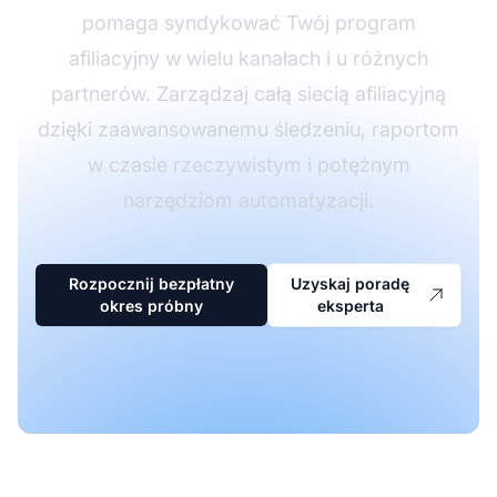
pomaga syndykować Twój program
afiliacyjny w wielu kanałach i u różnych
partnerów. Zarządzaj całą siecią afiliacyjną
dzięki zaawansowanemu śledzeniu, raportom
w czasie rzeczywistym i potężnym
narzędziom automatyzacji.
Rozpocznij bezpłatny
Uzyskaj poradę
okres próbny
eksperta