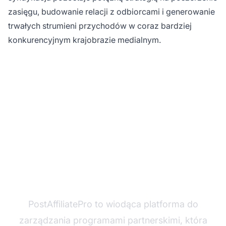
zasięgu, budowanie relacji z odbiorcami i generowanie
trwałych strumieni przychodów w coraz bardziej
konkurencyjnym krajobrazie medialnym.
Gotowy na rozwój
swojej sieci afiliacyjnej?
PostAffiliatePro to wiodąca platforma do
zarządzania programami partnerskimi, która