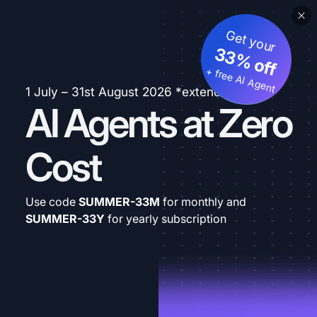
Get your
33% off
+ free AI Agent
1 July – 31st August 2026 *extended
AI Agents at Zero
Cost
Use code
SUMMER-33M
for monthly and
SUMMER-33Y
for yearly subscription