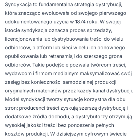
Syndykacja to fundamentalna strategia dystrybucji,
syndykacja w mediach społecznościowych
która znacząco ewoluowała od swojego pierwszego
(udostępnianie treści na różnych platformach)
udokumentowanego użycia w 1874 roku. W swojej
oraz syndykacja e-mailowa (newslettery).
istocie syndykacja oznacza proces sprzedaży,
licencjonowania lub dystrybuowania treści do wielu
odbiorców, platform lub sieci w celu ich ponownego
opublikowania lub retransmisji do szerszego grona
odbiorców. Takie podejście pozwala twórcom treści,
wydawcom i firmom medialnym maksymalizować swój
zasięg bez konieczności samodzielnej produkcji
oryginalnych materiałów przez każdy kanał dystrybucji.
Model syndykacji tworzy sytuację korzystną dla obu
stron: producenci treści zyskują szerszą dystrybucję i
dodatkowe źródła dochodu, a dystrybutorzy otrzymują
wysokiej jakości treści bez ponoszenia pełnych
kosztów produkcji. W dzisiejszym cyfrowym świecie