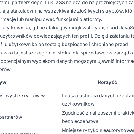
ramu partnerskiego. Luki XSS należą do najgroźniejszych z
ją atakującym na wstrzykiwanie złośliwych skryptów, któ
rmacje lub manipulować funkcjami platformy.
u użytkownika, gdzie atakujący mogli wstrzyknąć kod JavaSc
ytkowników odwiedzających ten profil. Dzięki załataniu tej
rofilu użytkownika pozostają bezpieczne i chronione przed
awka ta jest szczególnie istotna dla sprzedawców zarządz
a potencjalnym wyciekom danych mogącym ujawnić informa
erów.
yw
Korzyść
ośliwych skryptów w
Lepsza ochrona danych i zaufan
użytkowników
Zgodność z najlepszymi prakty
partnerów
bezpieczeństwa
Mniejsze ryzyko nieautoryzow