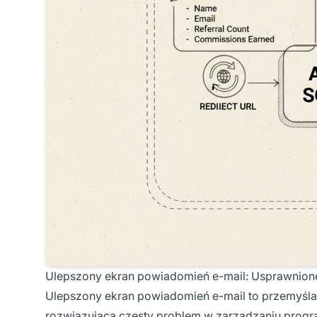
Ulepszony ekran powiadomień e-mail: Usprawnion
Ulepszony ekran powiadomień e-mail to przemyśla
rozwiązująca częsty problem w zarządzaniu progra