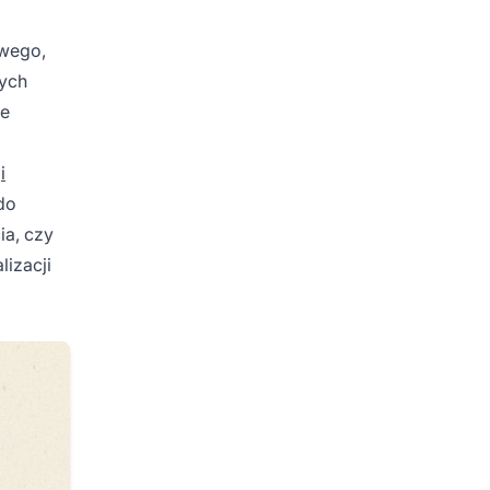
owego,
nych
re
i
do
ia, czy
lizacji