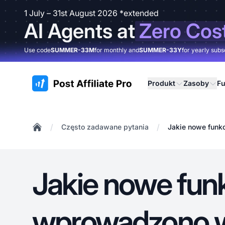
1 July – 31st August 2026 *extended
AI Agents at
Zero Cos
Use code
SUMMER-33M
for monthly and
SUMMER-33Y
for yearly subs
:site.title
Produkt
Zasoby
Fu
/
/
Często zadawane pytania
Jakie nowe funk
Home
Jakie nowe fun
wprowadzono w