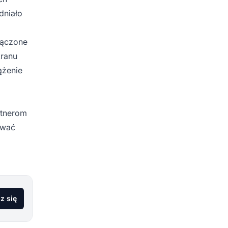
dniało
łączone
kranu
ążenie
rtnerom
ować
z się