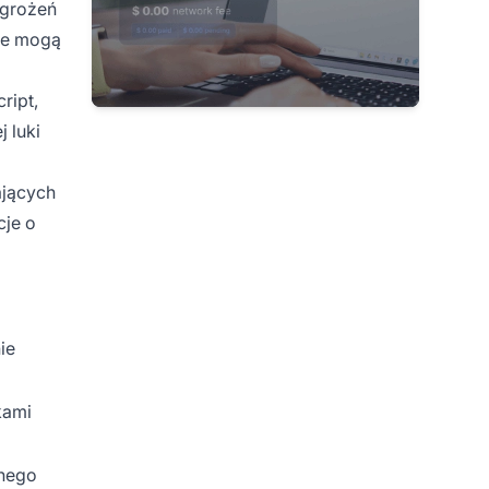
agrożeń
re mogą
ript,
 luki
ających
cje o
ie
kami
anego