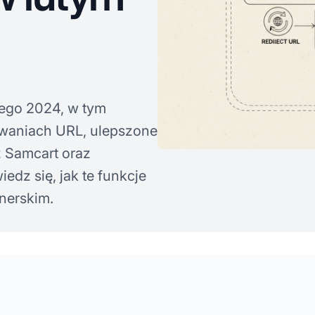
tego 2024, w tym
owaniach URL, ulepszone
z Samcart oraz
dz się, jak te funkcje
nerskim.