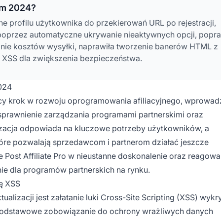
ym 2024?
 profilu użytkownika do przekierowań URL po rejestracji,
poprzez automatyczne ukrywanie nieaktywnych opcji, popra
anie kosztów wysyłki, naprawiła tworzenie banerów HTML z
ki XSS dla zwiększenia bezpieczeństwa.
2024
zący krok w rozwoju oprogramowania afiliacyjnego, wprowad
prawnienie zarządzania programami partnerskimi oraz
izacja odpowiada na kluczowe potrzeby użytkowników, a
tóre pozwalają sprzedawcom i partnerom działać jeszcze
Post Affiliate Pro w nieustanne doskonalenie oraz reagowa
nie dla programów partnerskich na rynku.
kę XSS
lizacji jest załatanie luki Cross-Site Scripting (XSS) wykr
i podstawowe zobowiązanie do ochrony wrażliwych danych