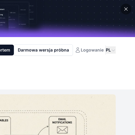
ertem
Darmowa wersja próbna
Logowanie
PL