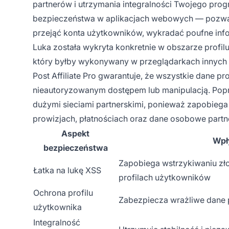
partnerów i utrzymania integralności Twojego prog
bezpieczeństwa w aplikacjach webowych — pozwala
przejąć konta użytkowników, wykradać poufne info
Luka została wykryta konkretnie w obszarze profil
który byłby wykonywany w przeglądarkach innych uż
Post Affiliate Pro gwarantuje, że wszystkie dane p
nieautoryzowanym dostępem lub manipulacją. Popr
dużymi sieciami partnerskimi, ponieważ zapobieg
prowizjach, płatnościach oraz dane osobowe partn
Aspekt
Wpł
bezpieczeństwa
Zapobiega wstrzykiwaniu zł
Łatka na lukę XSS
profilach użytkowników
Ochrona profilu
Zabezpiecza wrażliwe dane 
użytkownika
Integralność