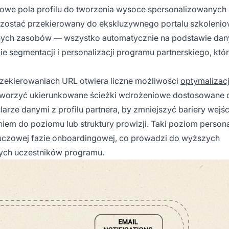
dowe pola profilu do tworzenia wysoce spersonalizowanych
 zostać przekierowany do ekskluzywnego portalu szkoleni
lnych zasobów — wszystko automatycznie na podstawie da
e segmentacji i personalizacji programu partnerskiego, któ
rzekierowaniach URL otwiera liczne możliwości
optymalizacj
tworzyć ukierunkowane ścieżki wdrożeniowe dostosowane 
rze danymi z profilu partnera, by zmniejszyć bariery wejśc
iem do poziomu lub struktury prowizji. Taki poziom persona
uczowej fazie onboardingowej, co prowadzi do wyższych
ych uczestników programu.