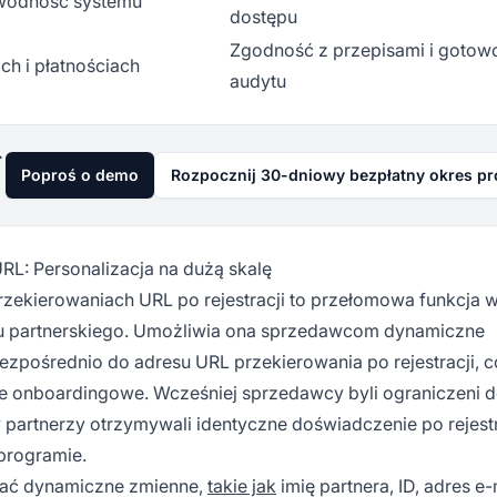
awodność systemu
dostępu
Zgodność z przepisami i gotow
ch i płatnościach
audytu
już dziś
Poproś o demo
Rozpocznij 30-dniowy bezpłatny okres p
RL: Personalizacja na dużą skalę
zekierowaniach URL po rejestracji to przełomowa funkcja 
mu partnerskiego. Umożliwia ona sprzedawcom dynamiczne
ezpośrednio do adresu URL przekierowania po rejestracji, c
e onboardingowe. Wcześniej sprzedawcy byli ograniczeni 
partnerzy otrzymywali identyczne doświadczenie po rejestr
programie.
wać dynamiczne zmienne,
takie jak
imię partnera, ID, adres e-