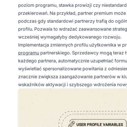
poziom programu, stawka prowizji czy niestandar
przekierowań. Na przykład, partner premium może
podczas gdy standardowi partnerzy trafią do ogó
profilu. Pozwala to wdrażać zaawansowane strategi
wcześniej wymagałyby dedykowanego rozwoju.
Implementacja zmiennych profilu użytkownika w p
programu
partnerskiego. Sprzedawcy mogą teraz 
każdego partnera, automatycznie uzupełniać formula
wyświetlać spersonalizowane powitania z odniesien
znacznie zwiększa zaangażowanie partnerów w kl
wskaźników aktywacji i szybszego wdrożenia now