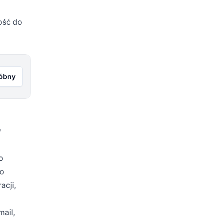
ość do
róbny
w
o
do
acji,
mail,