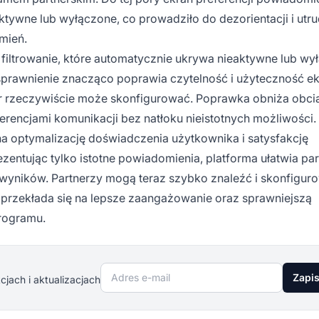
ktywne lub wyłączone, co prowadziło do dezorientacji i utru
mień.
 filtrowanie, które automatycznie ukrywa nieaktywne lub wy
sprawnienie znacząco poprawia czytelność i użyteczność e
rtner rzeczywiście może skonfigurować. Poprawka obniża obci
rencjami komunikacji bez natłoku nieistotnych możliwości.
 na optymalizację doświadczenia użytkownika i satysfakcję
zentując tylko istotne powiadomienia, platforma ułatwia pa
y wyników. Partnerzy mogą teraz szybko znaleźć i skonfigur
o przekłada się na lepsze zaangażowanie oraz sprawniejszą
rogramu.
Adres e-mail
Zapis
jach i aktualizacjach