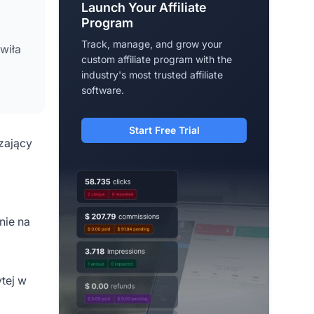
Launch Your Affiliate
Program
Track, manage, and grow your
wiła
custom affiliate program with the
industry's most trusted affiliate
software.
Start Free Trial
zający
nie na
ytej w