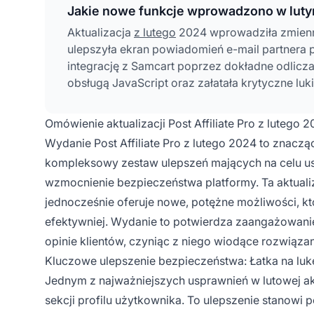
Jakie nowe funkcje wprowadzono w lut
Aktualizacja
z lutego
2024 wprowadziła zmienne
ulepszyła ekran powiadomień e-mail partnera 
integrację z Samcart poprzez dokładne odlicz
obsługą JavaScript oraz załatała krytyczne lu
Omówienie aktualizacji Post Affiliate Pro z lutego 
Wydanie Post Affiliate Pro z lutego 2024 to znac
kompleksowy zestaw ulepszeń mających na celu us
wzmocnienie bezpieczeństwa platformy. Ta aktual
jednocześnie oferuje nowe, potężne możliwości, k
efektywniej. Wydanie to potwierdza zaangażowanie 
opinie klientów, czyniąc z niego wiodące rozwiąza
Kluczowe ulepszenie bezpieczeństwa: Łatka na lu
Jednym z najważniejszych usprawnień w lutowej aktua
sekcji profilu użytkownika. To ulepszenie stanow