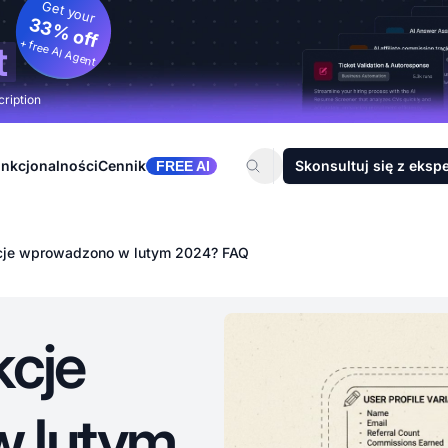
Get your
33% off
+ free AI Agent
t
cription
nkcjonalności
Cennik
Skonsultuj się z eksp
FREE AI
cje wprowadzono w lutym 2024? FAQ
kcje
 lutym