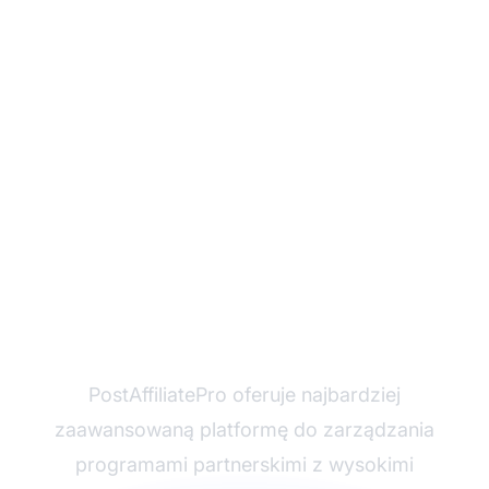
Zmaksymalizuj swoje
zarobki z programów
partnerskich z
wysokimi prowizjami
PostAffiliatePro oferuje najbardziej
zaawansowaną platformę do zarządzania
programami partnerskimi z wysokimi