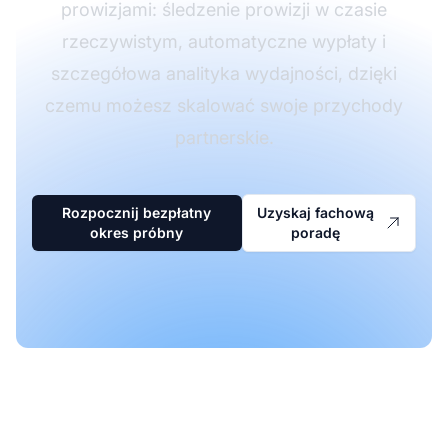
prowizjami: śledzenie prowizji w czasie
rzeczywistym, automatyczne wypłaty i
szczegółowa analityka wydajności, dzięki
czemu możesz skalować swoje przychody
partnerskie.
Rozpocznij bezpłatny
Uzyskaj fachową
okres próbny
poradę