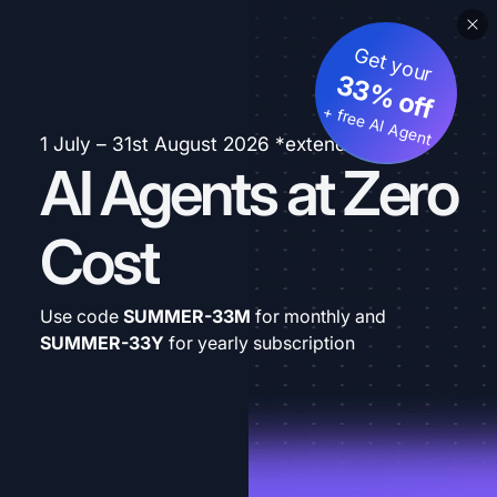
Get your
33% off
+ free AI Agent
1 July – 31st August 2026 *extended
AI Agents at Zero
Cost
Use code
SUMMER-33M
for monthly and
SUMMER-33Y
for yearly subscription