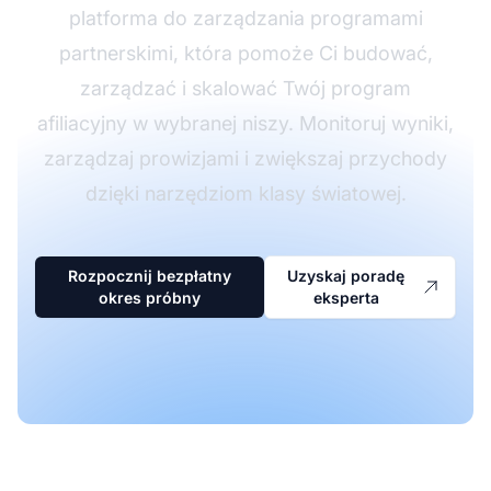
platforma do zarządzania programami
partnerskimi, która pomoże Ci budować,
zarządzać i skalować Twój program
afiliacyjny w wybranej niszy. Monitoruj wyniki,
zarządzaj prowizjami i zwiększaj przychody
dzięki narzędziom klasy światowej.
Rozpocznij bezpłatny
Uzyskaj poradę
okres próbny
eksperta