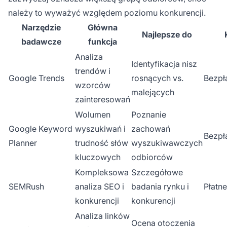
należy to wyważyć względem poziomu konkurencji.
Narzędzie
Główna
Najlepsze do
badawcze
funkcja
Analiza
Identyfikacja nisz
trendów i
Google Trends
rosnących vs.
Bezpł
wzorców
malejących
zainteresowań
Wolumen
Poznanie
Google Keyword
wyszukiwań i
zachowań
Bezpł
Planner
trudność słów
wyszukiwawczych
kluczowych
odbiorców
Kompleksowa
Szczegółowe
SEMRush
analiza SEO i
badania rynku i
Płatne
konkurencji
konkurencji
Analiza linków
Ocena otoczenia