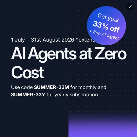
Get your
33% off
+ free AI Agent
1 July – 31st August 2026 *extended
AI Agents at Zero
Cost
Use code
SUMMER-33M
for monthly and
SUMMER-33Y
for yearly subscription