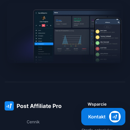
Wsparcie
Kontakt
Baza wiedzy
Cennik