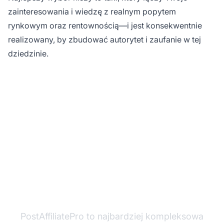
zainteresowania i wiedzę z realnym popytem
rynkowym oraz rentownością—i jest konsekwentnie
realizowany, by zbudować autorytet i zaufanie w tej
dziedzinie.
Gotowy, aby rozpocząć
biznes afiliacyjny?
PostAffiliatePro to najbardziej kompleksowa