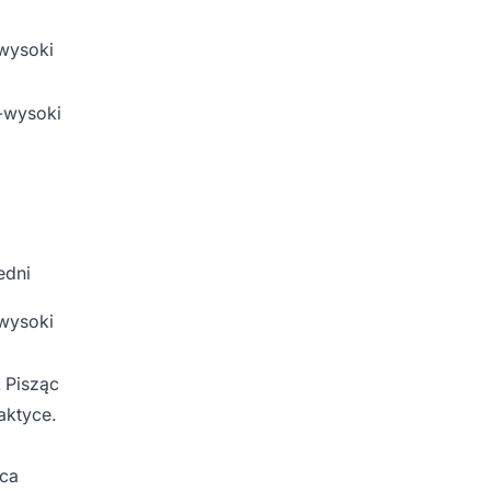
wysoki
-wysoki
edni
wysoki
. Pisząc
aktyce.
rca