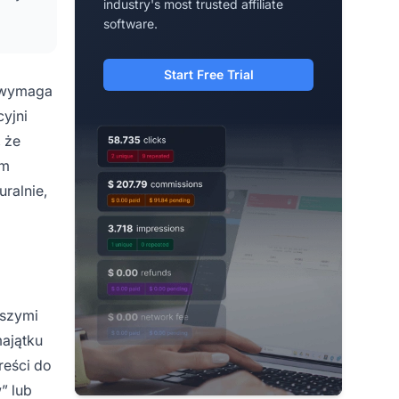
industry's most trusted affiliate
software.
Start Free Trial
ż wymaga
yjni
, że
im
uralnie,
wszymi
majątku
reści do
” lub