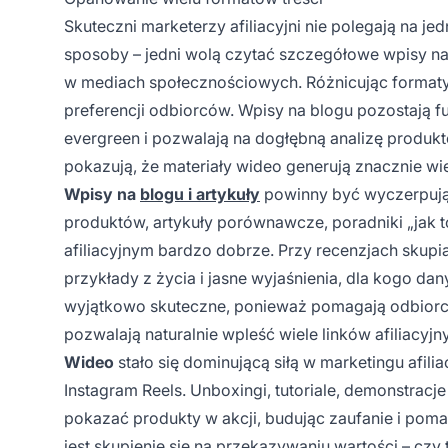
Skuteczni marketerzy afiliacyjni nie polegają na j
sposoby – jedni wolą czytać szczegółowe wpisy na b
w mediach społecznościowych. Różnicując formaty 
preferencji odbiorców. Wpisy na blogu pozostają 
evergreen i pozwalają na dogłębną analizę produk
pokazują, że materiały wideo generują znacznie wi
Wpisy na
blogu i artykuły
powinny być wyczerpują
produktów, artykuły porównawcze, poradniki „jak to
afiliacyjnym bardzo dobrze. Przy recenzjach skupia
przykłady z życia i jasne wyjaśnienia, dla kogo dan
wyjątkowo skuteczne, ponieważ pomagają odbior
pozwalają naturalnie wpleść wiele linków afiliacyjn
Wideo
stało się dominującą siłą w marketingu afil
Instagram Reels. Unboxingi, tutoriale, demonstracj
pokazać produkty w akcji, budując zaufanie i pom
jest skupienie się na przekazywaniu wartości – czy t