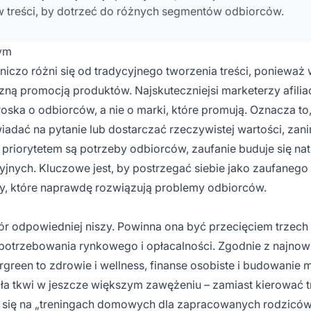
w treści, by dotrzeć do różnych segmentów odbiorców.
nym
dniczo różni się od tradycyjnego tworzenia treści, poniewa
ną promocją produktów. Najskuteczniejsi marketerzy afiliac
roska o odbiorców, a nie o marki, które promują. Oznacza to
dać na pytanie lub dostarczać rzeczywistej wartości, zan
 priorytetem są potrzeby odbiorców, zaufanie buduje się nat
cyjnych. Kluczowe jest, by postrzegać siebie jako zaufanego
y, które naprawdę rozwiązują problemy odbiorców.
bór odpowiedniej niszy. Powinna ona być przecięciem trzech
apotrzebowania rynkowego i opłacalności. Zgodnie z najno
green to zdrowie i wellness, finanse osobiste i budowanie 
iła tkwi w jeszcze większym zawężeniu – zamiast kierować t
ić się na „treningach domowych dla zapracowanych rodziców