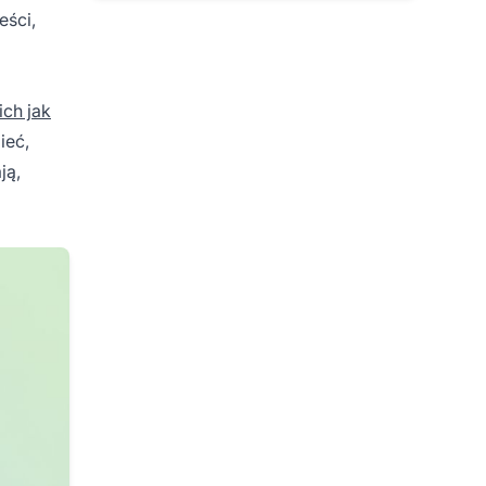
eści,
ich jak
ieć,
ją,