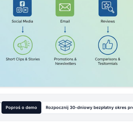
już dziś
Poproś o demo
Rozpocznij 30-dniowy bezpłatny okres p