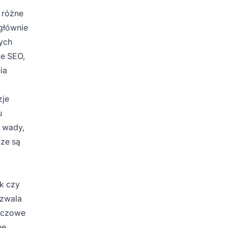
 różne
 głównie
nych
ne SEO,
ia
zje
u
i wady,
cze są
ok czy
ozwala
luczowe
ne