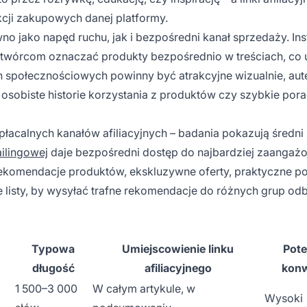
kcji zakupowych danej platformy.
no jako napęd ruchu, jak i bezpośredni kanał sprzedaży. In
 twórcom oznaczać produkty bezpośrednio w treściach, co 
 społecznościowych powinny być atrakcyjne wizualnie, aut
osobiste historie korzystania z produktów czy szybkie por
płacalnych kanałów afiliacyjnych – badania pokazują średni
ailingowej
daje bezpośredni dostęp do najbardziej zaanga
ekomendacje produktów, ekskluzywne oferty, praktyczne p
e listy, by wysyłać trafne rekomendacje do różnych grup od
Typowa
Umiejscowienie linku
Pote
długość
afiliacyjnego
konw
1 500–3 000
W całym artykule, w
Wysoki