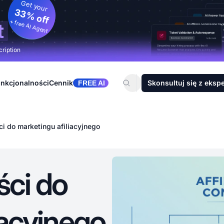
Get your
33% off
+ free AI Agent
t
cription
nkcjonalności
Cennik
Skonsultuj się z eksp
FREE AI
ci do marketingu afiliacyjnego
ści do
iacyjnego