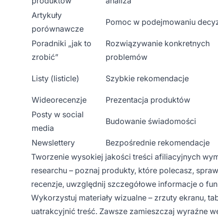
produktów
analiza
Artykuły
Pomoc w podejmowaniu decyz
porównawcze
Poradniki „jak to
Rozwiązywanie konkretnych
zrobić”
problemów
Listy (listicle)
Szybkie rekomendacje
Wideorecenzje
Prezentacja produktów
Posty w social
Budowanie świadomości
media
Newslettery
Bezpośrednie rekomendacje
Tworzenie wysokiej jakości treści afiliacyjnych 
researchu – poznaj produkty, które polecasz, spra
recenzje, uwzględnij szczegółowe informacje o fun
Wykorzystuj materiały wizualne – zrzuty ekranu, t
uatrakcyjnić treść. Zawsze zamieszczaj wyraźne we