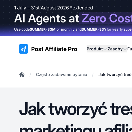
1 July – 31st August 2026 *extended
AI Agents at
Zero Cos
Use code
SUMMER-33M
for monthly and
SUMMER-33Y
for yearly subs
:site.title
Produkt
Zasoby
Fu
/
/
Często zadawane pytania
Jak tworzyć treś
Home
Jak tworzyć tre
marketingu afil