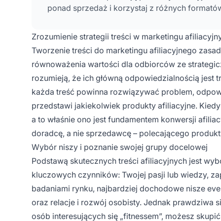
ponad sprzedaż i korzystaj z różnych formató
Zrozumienie strategii treści w marketingu afiliacyj
Tworzenie treści do marketingu afiliacyjnego zasa
równoważenia wartości dla odbiorców ze strategicz
rozumieją, że ich główną odpowiedzialnością jest t
każda treść powinna rozwiązywać problem, odpowia
przedstawi jakiekolwiek produkty afiliacyjne. Kiedy
a to właśnie ono jest fundamentem konwersji afilia
doradcę, a nie sprzedawcę – polecającego produkt
Wybór niszy i poznanie swojej grupy docelowej
Podstawą skutecznych treści afiliacyjnych jest wy
kluczowych czynników: Twojej pasji lub wiedzy, z
badaniami rynku, najbardziej dochodowe nisze ever
oraz relacje i rozwój osobisty. Jednak prawdziwa s
osób interesujących się „fitnessem”, możesz skup