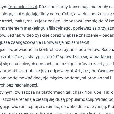
ednym
formacie treści
. Różni odbiorcy konsumują materiały na
logu, inni oglądają filmy na YouTube, a wielu angażuje się
treści, maksymalizujesz zasięg i dopasowujesz się do róż
fundamentem marketingu afiliacyjnego, ponieważ są przyjaz
tów. Jednak wideo zyskuje coraz większe znaczenie – badan
ększe zaangażowanie i konwersje niż sam tekst.
ce i odpowiadać na konkretne zapytania odbiorców. Recen
 zrobić” czy listy typu „top 10” sprawdzają się w marketing
j się na uczciwych ocenach, pokazując zarówno zalety, jak 
y produkt jest (lub nie jest) odpowiedni. Artykuły porównaw
com podejmować decyzje między podobnymi produktami i
ych bez nachalności.
iacyjnym, zwłaszcza na platformach takich jak YouTube, TikT
e i szczere recenzje cieszą się dużą popularnością. Wideo p
agając widzom lepiej zrozumieć, co dokładnie otrzymają. K
o przez rozrywkę, edukację, czy inspirację – a linki afiliacyj