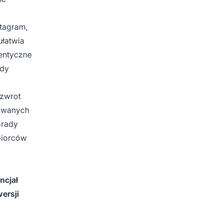
stagram,
ułatwia
entyczne
ady
 zwrot
żowanych
orady
biorców
ncjał
ersji