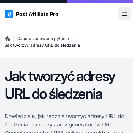
:site.title
Otw
/
/
Często zadawane pytania
Home
Jak tworzyć adresy URL do śledzenia
Jak tworzyć adresy
URL do śledzenia
Dowiedz się, jak ręcznie tworzyć adresy URL do
śledzenia lub korzystać z generatorów URL.
Opanuj parametry UTM, najlepsze praktyki oraz