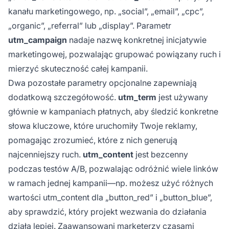
kanału marketingowego, np. „social”, „email”, „cpc”,
„organic”, „referral” lub „display”. Parametr
utm_campaign
nadaje nazwę konkretnej inicjatywie
marketingowej, pozwalając grupować powiązany ruch i
mierzyć skuteczność całej kampanii.
Dwa pozostałe parametry opcjonalne zapewniają
dodatkową szczegółowość.
utm_term
jest używany
głównie w kampaniach płatnych, aby śledzić konkretne
słowa kluczowe, które uruchomiły Twoje reklamy,
pomagając zrozumieć, które z nich generują
najcenniejszy ruch.
utm_content
jest bezcenny
podczas testów A/B, pozwalając odróżnić wiele linków
w ramach jednej kampanii—np. możesz użyć różnych
wartości utm_content dla „button_red” i „button_blue”,
aby sprawdzić, który projekt wezwania do działania
działa lepiej. Zaawansowani marketerzy czasami