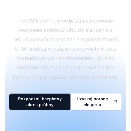
afilianta?
PostAffiliatePro oferuje zaawansowane
tworzenie adresów URL do śledzenia z
wbudowanym zarządzaniem parametrami
UTM, analizą w czasie rzeczywistym oraz
rozbudowanym raportowaniem. Uprość
śledzenie afiliacyjne i zmaksymalizuj ROI
kampanii dzięki naszej wiodącej platformie.
Rozpocznij bezpłatny
Uzyskaj poradę
okres próbny
eksperta