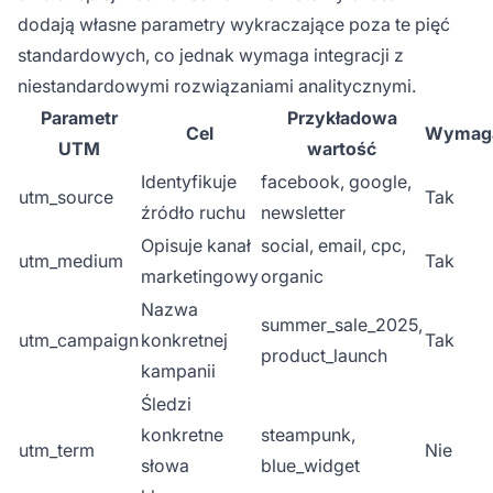
dodają własne parametry wykraczające poza te pięć
standardowych, co jednak wymaga integracji z
niestandardowymi rozwiązaniami analitycznymi.
Parametr
Przykładowa
Cel
Wymag
UTM
wartość
Identyfikuje
facebook, google,
utm_source
Tak
źródło ruchu
newsletter
Opisuje kanał
social, email, cpc,
utm_medium
Tak
marketingowy
organic
Nazwa
summer_sale_2025,
utm_campaign
konkretnej
Tak
product_launch
kampanii
Śledzi
konkretne
steampunk,
utm_term
Nie
słowa
blue_widget