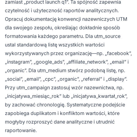
zamiast „product launch q1”. Ta spójność zapewnia
czytelność i użyteczność raportów analitycznych.
Opracuj dokumentację konwencji nazewniczych UTM
dla swojego zespołu, określając dokładnie sposób
formatowania każdego parametru. Dla utm_source
ustal standardową listę wszystkich wartości
wykorzystywanych przez organizację—np. „facebook”,
„instagram”, „google_ads”, „affiliate_network”, „email” i
„organic”. Dla utm_medium stwórz podobną listę, np.
„social”, „email”, „cpc”, „organic”, „referral” i „display”.
Przy utm_campaign zastosuj wzór nazewnictwa, np.
„inicjatywa_miesiąc_rok” lub „inicjatywa_kwartał_rok”,
by zachować chronologię. Systematyczne podejście
zapobiega duplikatom i konfliktom wartości, które
mogłyby rozproszyć dane analityczne i utrudnić
raportowanie.