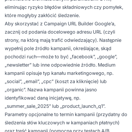
eliminując ryzyko błędów składniowych czy pomyłek,
które mogłyby zakłócić śledzenie.
Aby skorzystać z Campaign URL Builder Google’a,
zacznij od podania docelowego adresu URL (czyli
strony, na którą mają trafić odwiedzający). Następnie
wypełnij pole źródło kampanii, określające, skąd
pochodzi ruch—może to być „facebook”, „google”,
„newsletter” lub inne odpowiednie źródło. Medium
kampanii opisuje typ kanału marketingowego, np.
„social”, „email”, „cpc” (koszt za kliknięcie) lub
„organic”. Nazwa kampanii powinna jasno
identyfikować daną inicjatywę, np.
„summer_sale_2025” lub „product_launch_q1”.
Parametry opcjonalne to termin kampanii (przydatny do
śledzenia słów kluczowych w kampaniach płatnych)
oraz treść kampanii (pomocna przy testach A/B