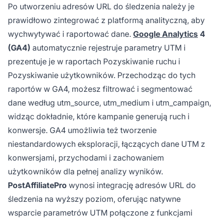
Po utworzeniu adresów URL do śledzenia należy je
prawidłowo zintegrować z platformą analityczną, aby
wychwytywać i raportować dane.
Google Analytics
4
(GA4)
automatycznie rejestruje parametry UTM i
prezentuje je w raportach Pozyskiwanie ruchu i
Pozyskiwanie użytkowników. Przechodząc do tych
raportów w GA4, możesz filtrować i segmentować
dane według utm_source, utm_medium i utm_campaign,
widząc dokładnie, które kampanie generują ruch i
konwersje. GA4 umożliwia też tworzenie
niestandardowych eksploracji, łączących dane UTM z
konwersjami, przychodami i zachowaniem
użytkowników dla pełnej analizy wyników.
PostAffiliatePro
wynosi integrację adresów URL do
śledzenia na wyższy poziom, oferując natywne
wsparcie parametrów UTM połączone z funkcjami