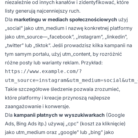
niezależnie od innych kanałów i zidentyfikować, które
listy generują najcenniejszy ruch.
Dla
marketingu w mediach społecznościowych
użyj
„social” jako utm_medium i nazwę konkretnej platformy
jako utm_source—„facebook”, „instagram”, „linkedin”,
„twitter” lub „tiktok”. Jeśli prowadzisz kilka kampanii na
tym samym portalu, użyj utm_content, by rozróżnić
różne posty lub warianty reklam. Przykład:
https://www.example.com/?
utm_source=instagram&utm_medium=social&utm_
Takie szczegółowe śledzenie pozwala zrozumieć,
które platformy i kreacje przynoszą najlepsze
zaangażowanie i konwersje.
Dla
kampanii płatnych w wyszukiwarkach
(Google
Ads, Bing Ads itp.) używaj „cpc” (koszt za kliknięcie)
jako utm_medium oraz „google” lub „bing” jako