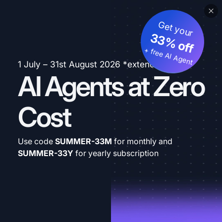
Get your
33% off
+ free AI Agent
1 July – 31st August 2026 *extended
AI Agents at Zero
Cost
Use code
SUMMER-33M
for monthly and
SUMMER-33Y
for yearly subscription