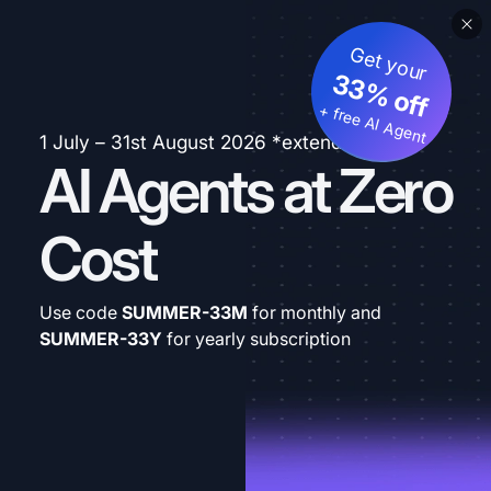
Get your
33% off
+ free AI Agent
1 July – 31st August 2026 *extended
AI Agents at Zero
Cost
Use code
SUMMER-33M
for monthly and
SUMMER-33Y
for yearly subscription