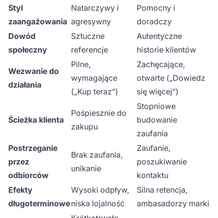
Styl
Natarczywy i
Pomocny i
zaangażowania
agresywny
doradczy
Dowód
Sztuczne
Autentyczne
społeczny
referencje
historie klientów
Pilne,
Zachęcające,
Wezwanie do
wymagające
otwarte („Dowiedz
działania
(„Kup teraz”)
się więcej”)
Stopniowe
Pośpiesznie do
Ścieżka klienta
budowanie
zakupu
zaufania
Postrzeganie
Zaufanie,
Brak zaufania,
przez
poszukiwanie
unikanie
odbiorców
kontaktu
Efekty
Wysoki odpływ,
Silna retencja,
długoterminowe
niska lojalność
ambasadorzy marki