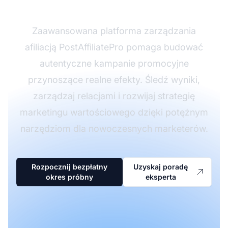
właściwy sposób?
Zaawansowana platforma zarządzania
afiliacją PostAffiliatePro pomaga budować
autentyczne kampanie promocyjne
przynoszące realne efekty. Śledź wyniki,
zarządzaj relacjami i rozwijaj strategię
marketingu wartościowego dzięki potężnym
narzędziom dla nowoczesnych marketerów.
Rozpocznij bezpłatny
Uzyskaj poradę
okres próbny
eksperta