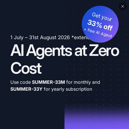
Get your
33% off
+ free AI Agent
1 July – 31st August 2026 *extended
AI Agents at Zero
Cost
Use code
SUMMER-33M
for monthly and
SUMMER-33Y
for yearly subscription