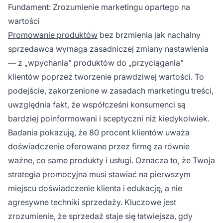
rozwiązujące realne problemy, dziel się
Fundament: Zrozumienie marketingu opartego na
autentycznymi historiami i dowodami
wartości
społecznymi oraz naturalnie kieruj klientów ku
Promowanie produktów
bez brzmienia jak nachalny
rozwiązaniom, zamiast naciskać na
sprzedawca wymaga zasadniczej zmiany nastawienia
natychmiastowy zakup.
— z „wpychania” produktów do „przyciągania”
klientów poprzez tworzenie prawdziwej wartości. To
podejście, zakorzenione w zasadach marketingu treści,
uwzględnia fakt, że współcześni konsumenci są
bardziej poinformowani i sceptyczni niż kiedykolwiek.
Badania pokazują, że 80 procent klientów uważa
doświadczenie oferowane przez firmę za równie
ważne, co same produkty i usługi. Oznacza to, że Twoja
strategia promocyjna musi stawiać na pierwszym
miejscu doświadczenie klienta i edukację, a nie
agresywne techniki sprzedaży. Kluczowe jest
zrozumienie, że sprzedaż staje się łatwiejsza, gdy