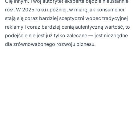
Cię innym. Twój autorytet eksperta będzie nieustannie
rósł. W 2025 roku i później, w miarę jak konsumenci
stają się coraz bardziej sceptyczni wobec tradycyjnej
reklamy i coraz bardziej cenią autentyczną wartość, to
podejście nie jest już tylko zalecane — jest niezbędne
dla zrównoważonego rozwoju biznesu.
Gotowy, by promować
swoje produkty we