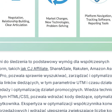
iami do śledzenia to podstawowy wymóg dla współczesnych
form, takich
jak CJ Affiliate
, ShareASale, Rakuten, Amazon As
atePro, pozwala sprawnie wyszukiwać, zarządzać i optymali
nia linków śledzących, w tym parametrów UTM i czasu działa
edaży i optymalizację działań promocyjnych. Wiedza techni
 w tym HTML/CSS, pozwala wdrażać kody śledzące, optymal
ytkownika. Ekspertyza w optymalizacji współczynnika konw
rzedażowych i wdrażać ulepszenia zwiększające liczbę kon