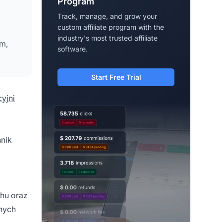
Program
Track, manage, and grow your
custom affiliate program with the
industry's most trusted affiliate
em,
software.
Start Free Trial
cyjni
nnik
chu oraz
fnych