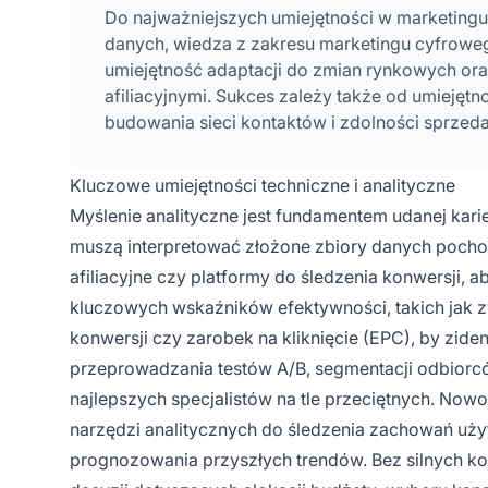
Do najważniejszych umiejętności w marketingu a
danych, wiedza z zakresu marketingu cyfroweg
umiejętność adaptacji do zmian rynkowych ora
afiliacyjnymi. Sukces zależy także od umiejętn
budowania sieci kontaktów i zdolności sprze
Kluczowe umiejętności techniczne i analityczne
Myślenie analityczne jest fundamentem udanej kari
muszą interpretować złożone zbiory danych pochodz
afiliacyjne czy platformy do śledzenia konwersji, 
kluczowych wskaźników efektywności, takich jak zwr
konwersji czy zarobek na kliknięcie (EPC), by zid
przeprowadzania testów A/B, segmentacji odbiorcó
najlepszych specjalistów na tle przeciętnych. Now
narzędzi analitycznych do śledzenia zachowań użyt
prognozowania przyszłych trendów. Bez silnych ko