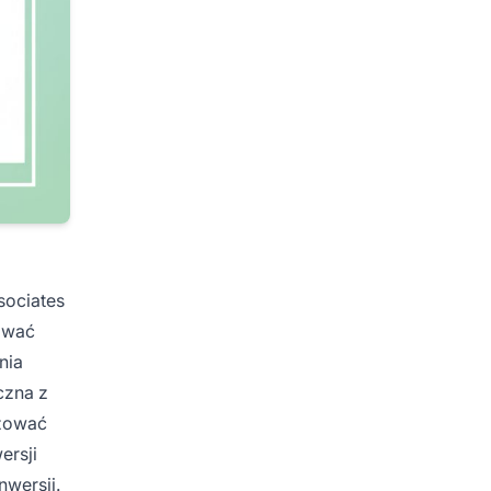
sociates
zować
nia
czna z
izować
ersji
wersji.