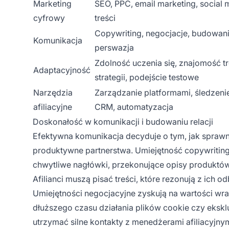
Marketing
SEO, PPC, email marketing, social m
cyfrowy
treści
Copywriting, negocjacje, budowanie
Komunikacja
perswazja
Zdolność uczenia się, znajomość t
Adaptacyjność
strategii, podejście testowe
Narzędzia
Zarządzanie platformami, śledzeni
afiliacyjne
CRM, automatyzacja
Doskonałość w komunikacji i budowaniu relacji
Efektywna komunikacja decyduje o tym, jak sprawni
produktywne partnerstwa. Umiejętność copywritin
chwytliwe nagłówki, przekonujące opisy produktów i
Afilianci muszą pisać treści, które rezonują z ich 
Umiejętności negocjacyjne zyskują na wartości wr
dłuższego czasu działania plików cookie czy eks
utrzymać silne kontakty z menedżerami afiliacyjnym