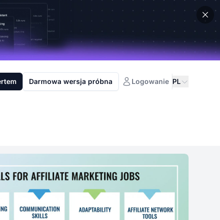
ertem
Darmowa wersja próbna
Logowanie
PL