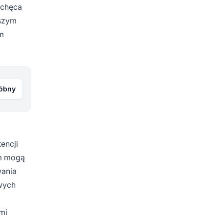
achęca
jszym
m
róbny
encji
rm mogą
wania
owych
mi