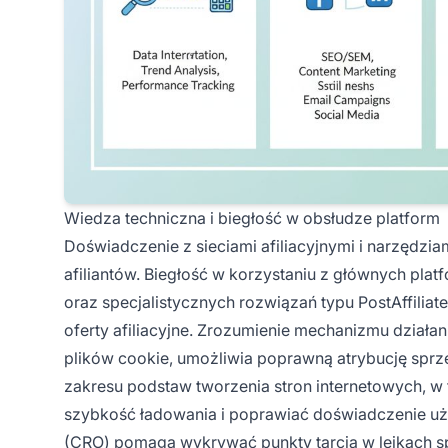
Wiedza techniczna i biegłość w obsłudze platform
Doświadczenie z sieciami afiliacyjnymi i narzędz
afiliantów. Biegłość w korzystaniu z głównych plat
oraz specjalistycznych rozwiązań typu PostAffili
oferty afiliacyjne. Zrozumienie mechanizmu działa
plików cookie, umożliwia poprawną atrybucję sprz
zakresu podstaw tworzenia stron internetowych,
szybkość ładowania i poprawiać doświadczenie uż
(CRO) pomaga wykrywać punkty tarcia w lejkach sp