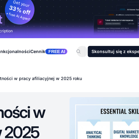
Get your
33% off
+ free AI Agent
t
cription
nkcjonalności
Cennik
Skonsultuj się z eksp
FREE AI
ności w pracy afiliacyjnej w 2025 roku
ności w
 w 2025