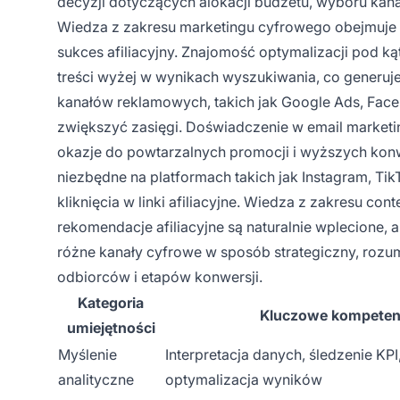
decyzji dotyczących alokacji budżetu, wyboru kana
Wiedza z zakresu marketingu cyfrowego obejmuje 
sukces afiliacyjny. Znajomość optymalizacji pod 
treści wyżej w wynikach wyszukiwania, co generuj
kanałów reklamowych, takich jak Google Ads, Fac
zwiększyć zasięgi. Doświadczenie w email market
okazje do powtarzalnych promocji i wyższych kon
niezbędne na platformach takich jak Instagram, Tik
kliknięcia w linki afiliacyjne. Wiedza z zakresu c
rekomendacje afiliacyjne są naturalnie wplecione, 
różne kanały cyfrowe w sposób strategiczny, rozu
odbiorców i etapów konwersji.
Kategoria
Kluczowe kompeten
umiejętności
Myślenie
Interpretacja danych, śledzenie KPI,
analityczne
optymalizacja wyników