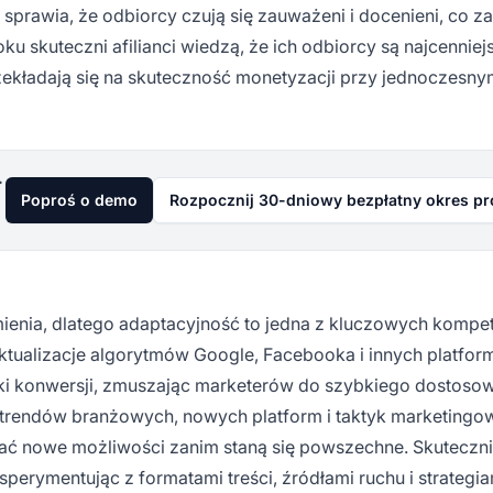
 sprawia, że odbiorcy czują się zauważeni i docenieni, co z
 skuteczni afilianci wiedzą, że ich odbiorcy są najcennie
ekładają się na skuteczność monetyzacji przy jednoczesny
już dziś
Poproś o demo
Rozpocznij 30-dniowy bezpłatny okres p
ienia, dlatego adaptacyjność to jedna z kluczowych kompet
Aktualizacje algorytmów Google, Facebooka i innych platfo
iki konwersji, zmuszając marketerów do szybkiego dostoso
ie trendów branżowych, nowych platform i taktyk marketing
ć nowe możliwości zanim staną się powszechne. Skuteczni
perymentując z formatami treści, źródłami ruchu i strategia