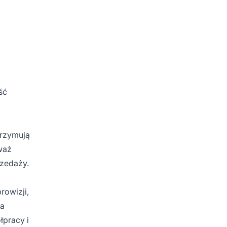
ść
trzymują
waż
rzedaży.
rowizji,
ga
łpracy i