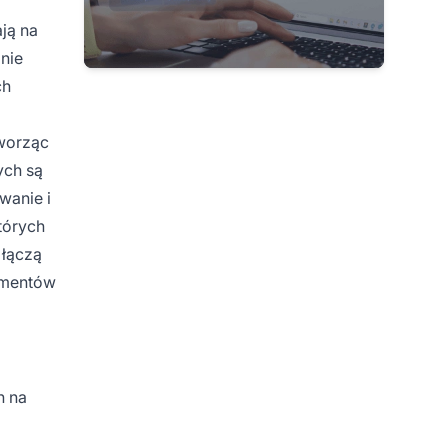
ją na
nie
ch
tworząc
ych są
wanie i
tórych
 łączą
gmentów
h na