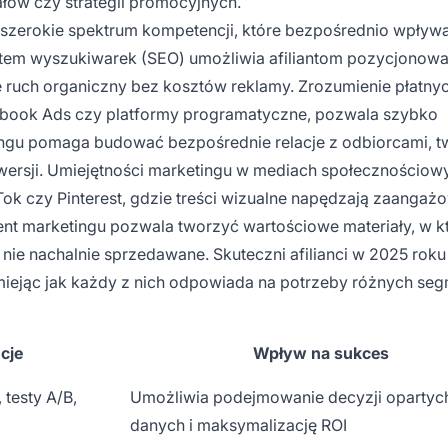
łów czy strategii promocyjnych.
szerokie spektrum kompetencji, które bezpośrednio wpływa
kątem wyszukiwarek (SEO) umożliwia afiliantom pozycjonowa
e ruch organiczny bez kosztów reklamy. Zrozumienie płatny
ebook Ads czy platformy programatyczne, pozwala szybko
ingu pomaga budować bezpośrednie relacje z odbiorcami, 
wersji. Umiejętności marketingu w mediach społecznościow
Tok czy Pinterest, gdzie treści wizualne napędzają zaangażo
ontent marketingu pozwala tworzyć wartościowe materiały, w k
a nie nachalnie sprzedawane. Skuteczni afilianci w 2025 roku
miejąc jak każdy z nich odpowiada na potrzeby różnych se
cje
Wpływ na sukces
 testy A/B,
Umożliwia podejmowanie decyzji opartyc
danych i maksymalizację ROI