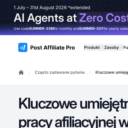
1 July – 31st August 2026 *extended
AI Agents at
Zero Cos
Use code
SUMMER-33M
for monthly and
SUMMER-33Y
for yearly subs
:site.title
Produkt
Zasoby
Fu
/
/
Często zadawane pytania
Kluczowe umiejęt
Home
Kluczowe umiejęt
pracy afiliacyjnej