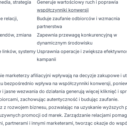
edia, strategia
Generuje wartościowy ruch i poprawia
współczynniki konwersji
 relacji,
Buduje zaufanie odbiorców i wzmacnia
partnerstwa
rendów, zmiana
Zapewnia przewagę konkurencyjną w
dynamicznym środowisku
e linków, systemy
Usprawnia operacje i zwiększa efektywno
kampanii
e marketerzy afiliacyjni wpływają na decyzje zakupowe i u
gu bezpośrednio wpływa na współczynniki konwersji, ponie
 jasne wezwania do działania generują więcej kliknięć i sp
odbiorcami, zachowując autentyczność i budując zaufanie.
az z rozwojem biznesu, pozwalając na uzyskanie wyższych p
kluzywnych promocji od marek. Zarządzanie relacjami poma
i, partnerami i innymi marketerami, tworząc okazje do wspó