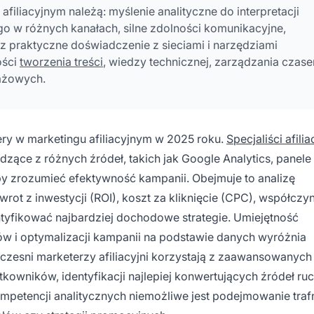
filiacyjnym należą: myślenie analityczne do interpretacji
o w różnych kanałach, silne zdolności komunikacyjne,
z praktyczne doświadczenie z sieciami i narzędziami
ości
tworzenia treści
, wiedzy technicznej, zarządzania czas
dażowych.
ery w marketingu afiliacyjnym w 2025 roku.
Specjaliści afilia
ące z różnych źródeł, takich jak Google Analytics, panele
aby zrozumieć efektywność kampanii. Obejmuje to analizę
ot z inwestycji (ROI), koszt za kliknięcie (CPC), współczy
entyfikować najbardziej dochodowe strategie. Umiejętność
w i optymalizacji kampanii na podstawie danych wyróżnia
oczesni marketerzy afiliacyjni korzystają z zaawansowanych
kowników, identyfikacji najlepiej konwertujących źródeł ru
mpetencji analitycznych niemożliwe jest podejmowanie tra