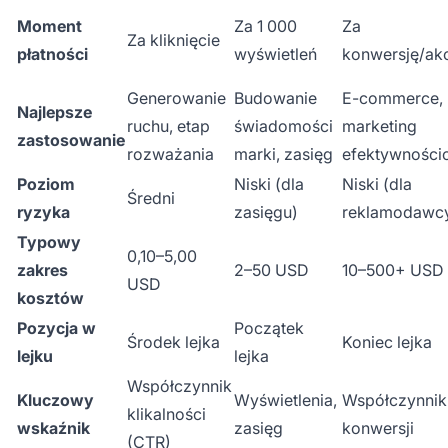
Moment
Za 1 000
Za
Za kliknięcie
płatności
wyświetleń
konwersję/ak
Generowanie
Budowanie
E-commerce,
Najlepsze
ruchu, etap
świadomości
marketing
zastosowanie
rozważania
marki, zasięg
efektywności
Poziom
Niski (dla
Niski (dla
Średni
ryzyka
zasięgu)
reklamodawc
Typowy
0,10–5,00
zakres
2–50 USD
10–500+ USD
USD
kosztów
Pozycja w
Początek
Środek lejka
Koniec lejka
lejku
lejka
Współczynnik
Kluczowy
Wyświetlenia,
Współczynnik
klikalności
wskaźnik
zasięg
konwersji
(CTR)