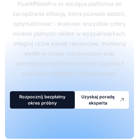
PostAffiliatePro to wiodąca platforma do
zarządzania afiliacją, która pozwala śledzić,
optymalizować i skalować wszystkie cztery
modele płatnych reklam w wyszukiwarkach.
Integruj różne kanały reklamowe, monitoruj
wyniki w czasie rzeczywistym oraz
automatyzuj wyliczanie prowizji zgodnie z
wybranym modelem rozliczeniowym.
Rozpocznij bezpłatny
Uzyskaj poradę
okres próbny
eksperta