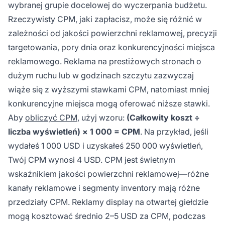
wybranej grupie docelowej do wyczerpania budżetu.
Rzeczywisty CPM, jaki zapłacisz, może się różnić w
zależności od jakości powierzchni reklamowej, precyzji
targetowania, pory dnia oraz konkurencyjności miejsca
reklamowego. Reklama na prestiżowych stronach o
dużym ruchu lub w godzinach szczytu zazwyczaj
wiąże się z wyższymi stawkami CPM, natomiast mniej
konkurencyjne miejsca mogą oferować niższe stawki.
Aby
obliczyć CPM
, użyj wzoru:
(Całkowity koszt ÷
liczba wyświetleń) × 1 000 = CPM
. Na przykład, jeśli
wydałeś 1 000 USD i uzyskałeś 250 000 wyświetleń,
Twój CPM wynosi 4 USD. CPM jest świetnym
wskaźnikiem jakości powierzchni reklamowej—różne
kanały reklamowe i segmenty inventory mają różne
przedziały CPM. Reklamy display na otwartej giełdzie
mogą kosztować średnio 2–5 USD za CPM, podczas