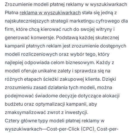
akcję; oraz Cost-per-Lead (CPL), gdzie płacisz
Zrozumienie modeli płatnej reklamy w wyszukiwarkach
za każdy pozyskany, kwalifikowany lead.
Płatna
reklama w wyszukiwarkach
stała się jedną z
najskuteczniejszych strategii marketingu cyfrowego dla
firm, które chcą kierować ruch do swojej witryny i
generować konwersje. Podstawą każdej skutecznej
kampanii płatnych reklam jest zrozumienie dostępnych
modeli rozliczeniowych oraz wybór tego, który
najlepiej odpowiada celom biznesowym. Każdy z
modeli oferuje unikalne zalety i sprawdza się na
różnych etapach ścieżki zakupowej klienta. Dzięki
zrozumieniu zasad działania tych modeli, można
podejmować świadome decyzje dotyczące alokacji
budżetu oraz optymalizacji kampanii, aby
zmaksymalizować zwrot z inwestycji.
Cztery główne typy modeli płatnej reklamy w
wyszukiwarkach—Cost-per-Click (CPC), Cost-per-