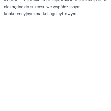
niezbędne do sukcesu we współczesnym
konkurencyjnym marketingu cyfrowym.
Zmaksymalizuj ROI
marketingu
afiliacyjnego z
PostAffiliatePro