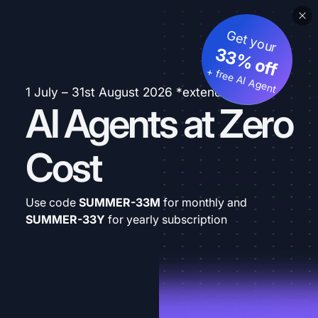
Get your
33% off
+ free AI Agent
1 July – 31st August 2026 *extended
AI Agents at Zero
Cost
Use code
SUMMER-33M
for monthly and
SUMMER-33Y
for yearly subscription