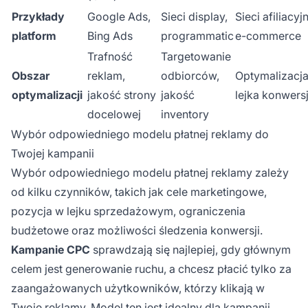
Przykłady
Google Ads,
Sieci display,
Sieci afiliacyj
platform
Bing Ads
programmatic
e-commerce
Trafność
Targetowanie
Obszar
reklam,
odbiorców,
Optymalizacj
optymalizacji
jakość strony
jakość
lejka konwersj
docelowej
inventory
Wybór odpowiedniego modelu płatnej reklamy do
Twojej kampanii
Wybór odpowiedniego modelu płatnej reklamy zależy
od kilku czynników, takich jak cele marketingowe,
pozycja w lejku sprzedażowym, ograniczenia
budżetowe oraz możliwości śledzenia konwersji.
Kampanie CPC
sprawdzają się najlepiej, gdy głównym
celem jest generowanie ruchu, a chcesz płacić tylko za
zaangażowanych użytkowników, którzy klikają w
Twoje reklamy. Model ten jest idealny dla kampanii