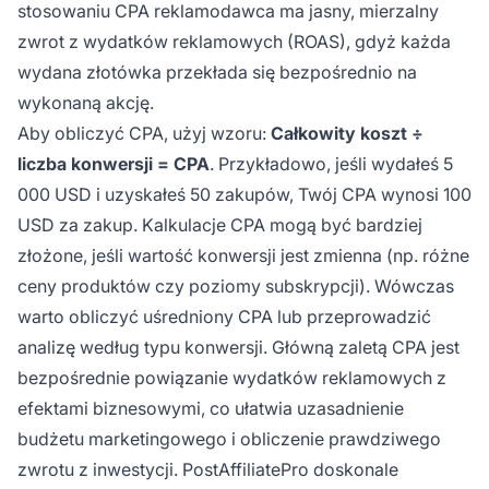
stosowaniu CPA reklamodawca ma jasny, mierzalny
zwrot z wydatków reklamowych (ROAS), gdyż każda
wydana złotówka przekłada się bezpośrednio na
wykonaną akcję.
Aby obliczyć CPA, użyj wzoru:
Całkowity koszt ÷
liczba konwersji = CPA
. Przykładowo, jeśli wydałeś 5
000 USD i uzyskałeś 50 zakupów, Twój CPA wynosi 100
USD za zakup. Kalkulacje CPA mogą być bardziej
złożone, jeśli wartość konwersji jest zmienna (np. różne
ceny produktów czy poziomy subskrypcji). Wówczas
warto obliczyć uśredniony CPA lub przeprowadzić
analizę według typu konwersji. Główną zaletą CPA jest
bezpośrednie powiązanie wydatków reklamowych z
efektami biznesowymi, co ułatwia uzasadnienie
budżetu marketingowego i obliczenie prawdziwego
zwrotu z inwestycji. PostAffiliatePro doskonale