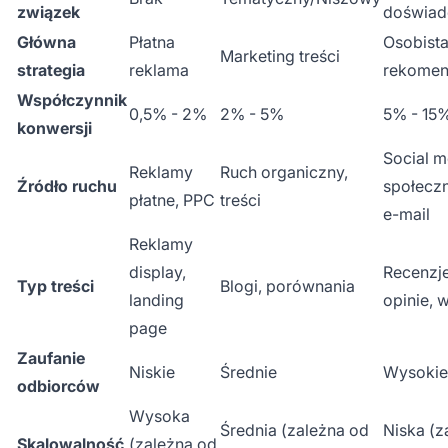
związek
doświad
Główna
Płatna
Osobist
Marketing treści
strategia
reklama
rekomen
Współczynnik
0,5% - 2%
2% - 5%
5% - 15
konwersji
Social m
Reklamy
Ruch organiczny,
Źródło ruchu
społecz
płatne, PPC
treści
e-mail
Reklamy
display,
Recenzje
Typ treści
Blogi, porównania
landing
opinie, 
page
Zaufanie
Niskie
Średnie
Wysokie
odbiorców
Wysoka
Średnia (zależna od
Niska (z
Skalowalność
(zależna od