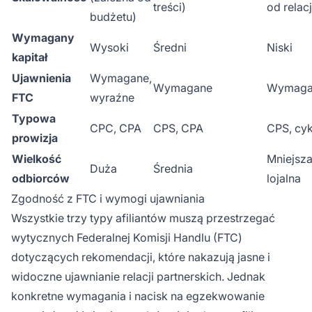
treści)
od relacj
budżetu)
Wymagany
Wysoki
Średni
Niski
kapitał
Ujawnienia
Wymagane,
Wymagane
Wymaga
FTC
wyraźne
Typowa
CPC, CPA
CPS, CPA
CPS, cyk
prowizja
Wielkość
Mniejsza
Duża
Średnia
odbiorców
lojalna
Zgodność z FTC i wymogi ujawniania
Wszystkie trzy typy afiliantów muszą przestrzegać
wytycznych Federalnej Komisji Handlu (FTC)
dotyczących rekomendacji, które nakazują jasne i
widoczne ujawnianie relacji partnerskich. Jednak
konkretne wymagania i nacisk na egzekwowanie