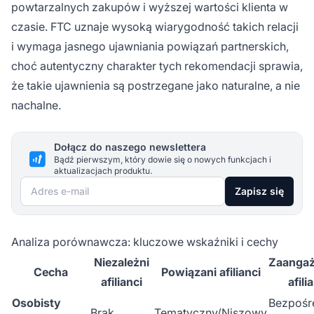
powtarzalnych zakupów i wyższej wartości klienta w
czasie. FTC uznaje wysoką wiarygodność takich relacji
i wymaga jasnego ujawniania powiązań partnerskich,
choć autentyczny charakter tych rekomendacji sprawia,
że takie ujawnienia są postrzegane jako naturalne, a nie
nachalne.
Dołącz do naszego newslettera
Bądź pierwszym, który dowie się o nowych funkcjach i
aktualizacjach produktu.
Adres e-mail
Zapisz się
Analiza porównawcza: kluczowe wskaźniki i cechy
Niezależni
Zaanga
Cecha
Powiązani afilianci
afilianci
afili
Osobisty
Bezpośr
Brak
Tematyczny/Niszowy