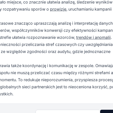
ało miejsce, co znacznie ułatwia analizę, śledzenie wyników 
rzy rozpatrywaniu sporów o
prowizje
, uruchamianiu kampanii
zasowe znacząco upraszczają analizę i interpretację danych
erów, współczynników konwersji czy efektywności kampani
strefie ułatwia rozpoznawanie wzorców,
trendów i anomalii
.
ieczności przeliczania stref czasowych czy uwzględniania
na ze względów zgodności oraz audytu, gdzie jednoznaczne
rawia także koordynację i komunikację w zespole. Omawiaj
społu nie muszą przeliczać czasu między różnymi strefami a
momentu. To redukuje nieporozumienia, przyspiesza proces
globalnych sieci partnerskich jest to nieoceniona korzyść, 
stkich.