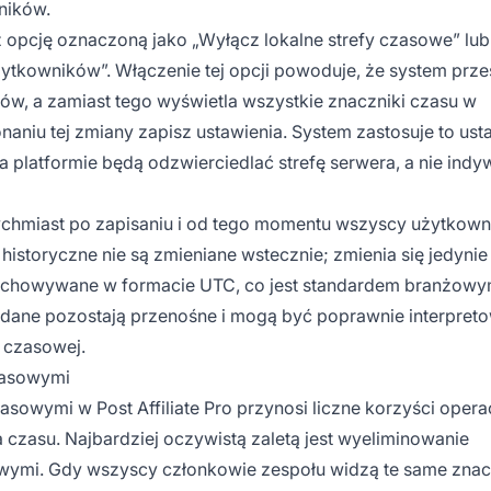
ników.
z opcję oznaczoną jako „Wyłącz lokalne strefy czasowe” lub
ytkowników”. Włączenie tej opcji powoduje, że system prze
w, a zamiast tego wyświetla wszystkie znaczniki czasu w
aniu tej zmiany zapisz ustawienia. System zastosuje to ust
na platformie będą odzwierciedlać strefę serwera, a nie indy
ychmiast po zapisaniu i od tego momentu wszyscy użytkown
 historyczne nie są zmieniane wstecznie; zmienia się jedynie
zechowywane w formacie UTC, co jest standardem branżowy
 dane pozostają przenośne i mogą być poprawnie interpret
y czasowej.
zasowymi
sowymi w Post Affiliate Pro przynosi liczne korzyści opera
czasu. Najbardziej oczywistą zaletą jest wyeliminowanie
owymi. Gdy wszyscy członkowie zespołu widzą te same znac