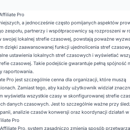
ffiliate Pro
niejszych, a jednocześnie często pomijanych aspektów pro
ego zespołu, partnerzy i współpracownicy są rozproszeni w 
w swojej lokalnej strefie czasowej, powstają poważne wyzw
m dzięki zaawansowanej funkcji ujednolicenia stref czasow
lne ustawienia lokalnych stref czasowych i wyświetlać wszy
refie czasowej. Takie podejście gwarantuje pełną spójność n
sy raportowania.
ate Pro jest szczególnie cenna dla organizacji, które muszą
ionach. Zamiast tego, aby każdy użytkownik widział znaczn
em wyświetla wszystkie czasy w skonfigurowanej strefie cza
ich danych czasowych. Jest to szczególnie ważne przy śled
nii, analizie czasów konwersji oraz koordynacji działań w 
iliate Pro
Affiliate Pro, system zasadniczo zmienia sposób przetwarza