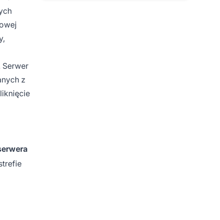
nych
sowej
y,
. Serwer
anych z
iknięcie
serwera
trefie