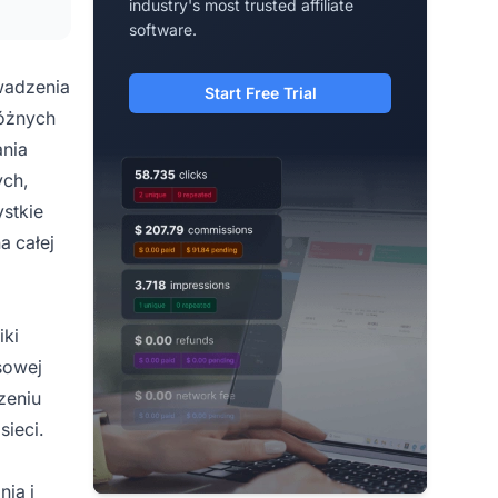
industry's most trusted affiliate
software.
wadzenia
Start Free Trial
różnych
ania
ych,
stkie
a całej
iki
sowej
zeniu
sieci.
nia i