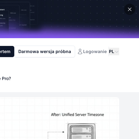
ertem
Darmowa wersja próbna
Logowanie
PL
 Pro?