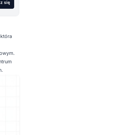
z się
która
esowym.
entrum
h.