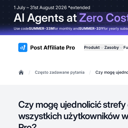
1 July – 31st August 2026 *extended
AI Agents at
Zero Cos
Use code
SUMMER-33M
for monthly and
SUMMER-33Y
for yearly subs
:site.title
Produkt
Zasoby
Fu
/
/
Często zadawane pytania
Czy mogę ujednol
Home
Czy mogę ujednolicić strefy
wszystkich użytkowników w P
Pro?