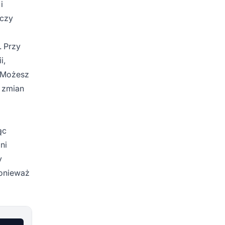
i
 czy
. Przy
i,
 Możesz
 zmian
ąc
ni
y
ponieważ