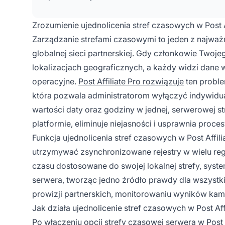
Zrozumienie ujednolicenia stref czasowych w Post A
Zarządzanie strefami czasowymi to jeden z najważ
globalnej sieci partnerskiej. Gdy członkowie Twoj
lokalizacjach geograficznych, a każdy widzi dane 
operacyjne.
Post Affiliate Pro rozwiązuje
ten proble
która pozwala administratorom wyłączyć indywidua
wartości daty oraz godziny w jednej, serwerowej st
platformie, eliminuje niejasności i usprawnia proce
Funkcja ujednolicenia stref czasowych w Post Affili
utrzymywać zsynchronizowane rejestry w wielu reg
czasu dostosowane do swojej lokalnej strefy, syst
serwera, tworząc jedno źródło prawdy dla wszystk
prowizji partnerskich, monitorowaniu wyników kampa
Jak działa ujednolicenie stref czasowych w Post Aff
Po włączeniu opcji strefy czasowej serwera w Post 