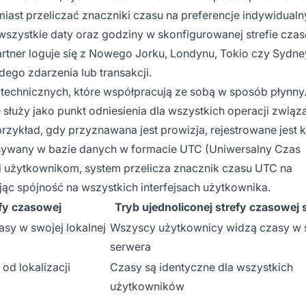
iast przeliczać znaczniki czasu na preferencje indywidual
wszystkie daty oraz godziny w skonfigurowanej strefie cza
artner loguje się z Nowego Jorku, Londynu, Tokio czy Sydne
ego zdarzenia lub transakcji.
 technicznych, które współpracują ze sobą w sposób płynny
 służy jako punkt odniesienia dla wszystkich operacji związ
zykład, gdy przyznawana jest prowizja, rejestrowane jest kl
pisywany w bazie danych w formacie UTC (Uniwersalny Czas
i użytkownikom, system przelicza znacznik czasu UTC na
ąc spójność na wszystkich interfejsach użytkownika.
efy czasowej
Tryb ujednoliconej strefy czasowej 
sy w swojej lokalnej
Wszyscy użytkownicy widzą czasy w s
serwera
od lokalizacji
Czasy są identyczne dla wszystkich
użytkowników