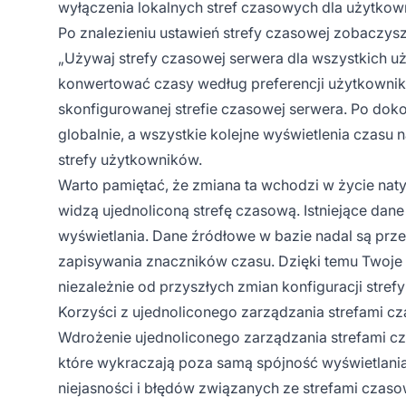
wyłączenia lokalnych stref czasowych dla użytkow
Po znalezieniu ustawień strefy czasowej zobaczys
„Używaj strefy czasowej serwera dla wszystkich uż
konwertować czasy według preferencji użytkownikó
skonfigurowanej strefie czasowej serwera. Po dokon
globalnie, a wszystkie kolejne wyświetlenia czasu 
strefy użytkowników.
Warto pamiętać, że zmiana ta wchodzi w życie nat
widzą ujednoliconą strefę czasową. Istniejące dane
wyświetlania. Dane źródłowe w bazie nadal są pr
zapisywania znaczników czasu. Dzięki temu Twoje
niezależnie od przyszłych zmian konfiguracji stref
Korzyści z ujednoliconego zarządzania strefami c
Wdrożenie ujednoliconego zarządzania strefami cza
które wykraczają poza samą spójność wyświetlania 
niejasności i błędów związanych ze strefami czas