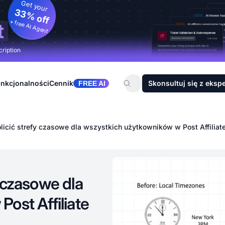
Get your
33% off
+ free AI Agent
t
cription
nkcjonalności
Cennik
Skonsultuj się z eksp
FREE AI
icić strefy czasowe dla wszystkich użytkowników w Post Affiliate
 czasowe dla
ost Affiliate