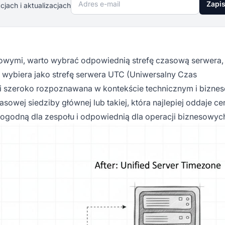
Adres e-mail
Zapis
jach i aktualizacjach
owymi, warto wybrać odpowiednią strefę czasową serwera, 
rm wybiera jako strefę serwera UTC (Uniwersalny Czas
a i szeroko rozpoznawana w kontekście technicznym i bizn
sowej siedziby głównej lub takiej, która najlepiej oddaje c
 dogodną dla zespołu i odpowiednią dla operacji biznesowyc