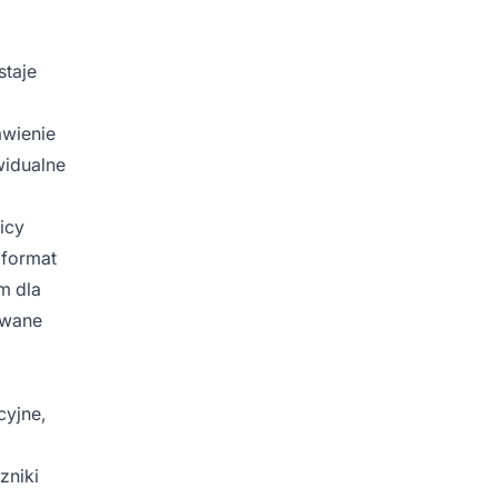
staje
awienie
widualne
icy
 format
m dla
owane
cyjne,
zniki