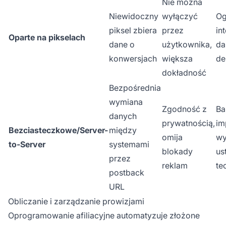
Nie można
Niewidoczny
wyłączyć
Og
piksel zbiera
przez
in
Oparte na pikselach
dane o
użytkownika,
da
konwersjach
większa
de
dokładność
Bezpośrednia
wymiana
Zgodność z
Ba
danych
prywatnością,
im
Bezciasteczkowe/Server-
między
omija
w
to-Server
systemami
blokady
us
przez
reklam
te
postback
URL
Obliczanie i zarządzanie prowizjami
Oprogramowanie afiliacyjne automatyzuje złożone