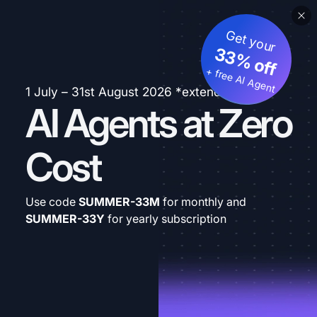
Get your
33% off
+ free AI Agent
1 July – 31st August 2026 *extended
AI Agents at Zero
Cost
Use code
SUMMER-33M
for monthly and
SUMMER-33Y
for yearly subscription