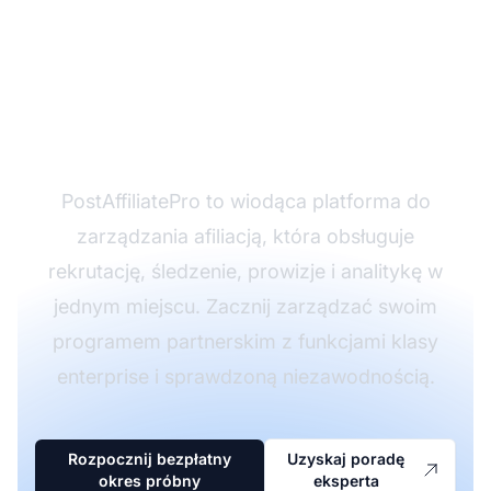
Gotowy na
automatyzację
swojego programu
afiliacyjnego?
PostAffiliatePro to wiodąca platforma do
zarządzania afiliacją, która obsługuje
rekrutację, śledzenie, prowizje i analitykę w
jednym miejscu. Zacznij zarządzać swoim
programem partnerskim z funkcjami klasy
enterprise i sprawdzoną niezawodnością.
Rozpocznij bezpłatny
Uzyskaj poradę
okres próbny
eksperta