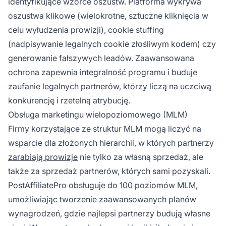
identyfikujące wzorce oszustw. Platforma wykrywa
oszustwa klikowe (wielokrotne, sztuczne kliknięcia w
celu wyłudzenia prowizji), cookie stuffing
(nadpisywanie legalnych cookie złośliwym kodem) czy
generowanie fałszywych leadów. Zaawansowana
ochrona zapewnia integralność programu i buduje
zaufanie legalnych partnerów, którzy liczą na uczciwą
konkurencję i rzetelną atrybucję.
Obsługa marketingu wielopoziomowego (MLM)
Firmy korzystające ze struktur MLM mogą liczyć na
wsparcie dla złożonych hierarchii, w których partnerzy
zarabiają prowizje
nie tylko za własną sprzedaż, ale
także za sprzedaż partnerów, których sami pozyskali.
PostAffiliatePro obsługuje do 100 poziomów MLM,
umożliwiając tworzenie zaawansowanych planów
wynagrodzeń, gdzie najlepsi partnerzy budują własne