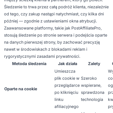
Śledzenie to trwa przez całą podróż klienta, niezależnie
od tego, czy zakup nastąpi natychmiast, czy kilka dni
później — zgodnie z ustawieniami okna atrybucji.
Zaawansowane platformy, takie jak PostAffiliatePro,
stosują śledzenie po stronie serwera i podejścia oparte
na danych pierwszej strony, by zachować precyzję
nawet w środowiskach z blokadami reklam i
rygorystycznymi zasadami prywatności.
Metoda śledzenia
Jak działa
Zalety
Umieszcza
Wy
plik cookie w
Szeroko
co
przeglądarce
wspierane,
og
Oparte na cookie
po kliknięciu
sprawdzona
pr
linku
technologia
kw
afiliacyjnego
pr