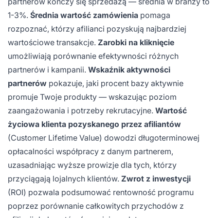
partnerów kończy się sprzedażą — średnia w branży to
1-3%.
Średnia wartość zamówienia
pomaga
rozpoznać, którzy afilianci pozyskują najbardziej
wartościowe transakcje.
Zarobki na kliknięcie
umożliwiają porównanie efektywności różnych
partnerów i kampanii.
Wskaźnik aktywności
partnerów
pokazuje, jaki procent bazy aktywnie
promuje Twoje produkty — wskazując poziom
zaangażowania i potrzeby rekrutacyjne.
Wartość
życiowa klienta pozyskanego przez afiliantów
(Customer Lifetime Value) dowodzi długoterminowej
opłacalności współpracy z danym partnerem,
uzasadniając wyższe prowizje dla tych, którzy
przyciągają lojalnych klientów.
Zwrot z inwestycji
(ROI) pozwala podsumować rentowność programu
poprzez porównanie całkowitych przychodów z