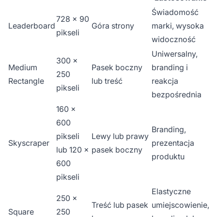
Świadomość
728 x 90
Leaderboard
Góra strony
marki, wysoka
pikseli
widoczność
Uniwersalny,
300 x
Medium
Pasek boczny
branding i
250
Rectangle
lub treść
reakcja
pikseli
bezpośrednia
160 x
600
Branding,
pikseli
Lewy lub prawy
Skyscraper
prezentacja
lub 120 x
pasek boczny
produktu
600
pikseli
Elastyczne
250 x
Treść lub pasek
umiejscowienie,
Square
250