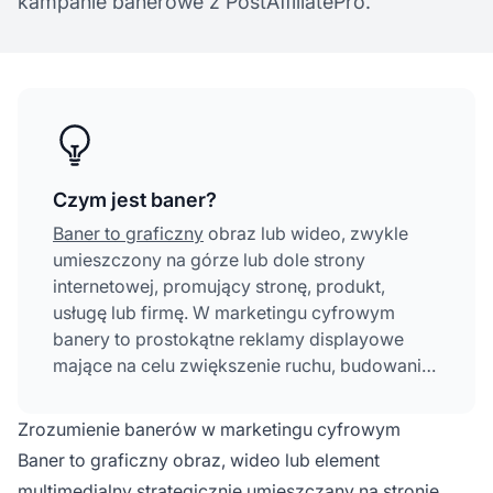
kampanie banerowe z PostAffiliatePro.
Czym jest baner?
Baner to graficzny
obraz lub wideo, zwykle
umieszczony na górze lub dole strony
internetowej, promujący stronę, produkt,
usługę lub firmę. W marketingu cyfrowym
banery to prostokątne reklamy displayowe
mające na celu zwiększenie ruchu, budowanie
świadomości marki i zachęcanie do
zaangażowania użytkowników poprzez
Zrozumienie banerów w marketingu cyfrowym
strategiczne umiejscowienie i atrakcyjny
Baner to graficzny obraz, wideo lub element
projekt kreatywny.
multimedialny strategicznie umieszczany na stronie