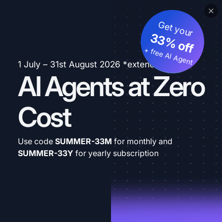
Get your
33% off
+ free AI Agent
1 July – 31st August 2026 *extended
AI Agents at Zero
Cost
Use code
SUMMER-33M
for monthly and
SUMMER-33Y
for yearly subscription