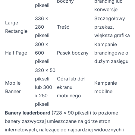
boczny
branding lub
pikseli
konwersje
336 x
Szczegółowy
Large
280
Treść
przekaz,
Rectangle
pikseli
większa grafika
300 x
Kampanie
Half Page
600
Pasek boczny
brandingowe o
pikseli
dużym zasięgu
320 x 50
pikseli
Góra lub dół
Mobile
Kampanie
lub 300
ekranu
Banner
mobilne
x 250
mobilnego
pikseli
Banery leaderboard
(728 x 90 pikseli) to poziome
banery zazwyczaj umieszczane na górze stron
internetowych, należące do najbardziej widocznych i