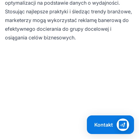
optymalizacji na podstawie danych o wydajności.
Stosując najlepsze praktyki i śledząc trendy branżowe,
marketerzy mogą wykorzystać reklamę banerową do
efektywnego docierania do grupy docelowej i
osiągania celów biznesowych.
Gotowy, aby
zmaksymalizować ROI
Kontakt
z reklamy banerowej?