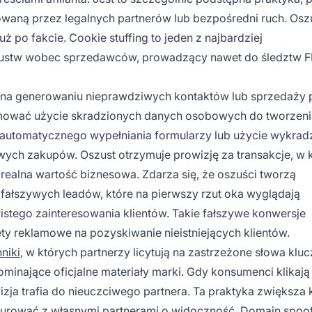
waną przez legalnych partnerów lub bezpośredni ruch. Osz
uż po fakcie. Cookie stuffing to jeden z najbardziej
zustw wobec sprzedawców, prowadzący nawet do śledztw FB
 na generowaniu nieprawdziwych kontaktów lub sprzedaży 
mować użycie skradzionych danych osobowych do tworzeni
 automatycznego wypełniania formularzy lub użycie wykrad
ych zakupów. Oszust otrzymuje prowizję za transakcje, w 
a realna wartość biznesowa. Zdarza się, że oszuści tworzą
fałszywych leadów, które na pierwszy rzut oka wyglądają
istego zainteresowania klientów. Takie fałszywe konwersje
ety reklamowe na pozyskiwanie nieistniejących klientów.
niki
, w których partnerzy licytują na zastrzeżone słowa klu
inające oficjalne materiały marki. Gdy konsumenci klikają 
owizja trafia do nieuczciwego partnera. Ta praktyka zwiększa
kurować z własnymi partnerami o widoczność. Domain spoof