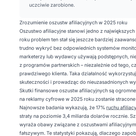
uczciwie zarobione.
Zrozumienie oszustw afiliacyjnych w 2025 roku
Oszustwo afiliacyjne stanowi jedno z największy
roku problem ten stał się jeszcze bardziej zaawans
trudno wykryć bez odpowiednich systemów monitor
marketerzy lub wydawcy używają podstępnych, ni
z programów partnerskich – niezależnie od tego, 
prawdziwego klienta. Taka działalność wykorzystuj
skuteczności i prowadząc do nieuzasadnionych wyp
Skutki finansowe oszustw afiliacyjnych są ogrom
na reklamy cyfrowe w 2025 roku zostanie stracone 
Najnowsze badania wykazują, że 17%
ruchu afiliac
straty na poziomie 3,4 miliarda dolarów rocznie. S
wyraża obawy związane z oszustwami afiliacyjnymi
fałszywym. Te statystyki pokazują, dlaczego zapob