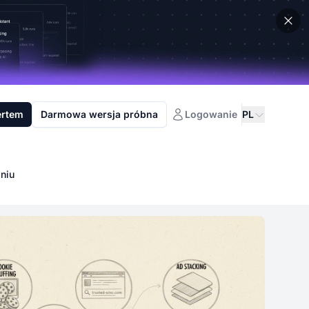
ertem
Darmowa wersja próbna
Logowanie
PL
niu