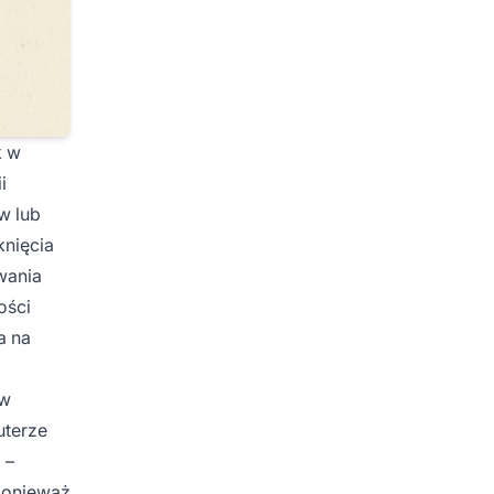
k w
i
w lub
knięcia
wania
ości
a na
 w
uterze
 –
 ponieważ