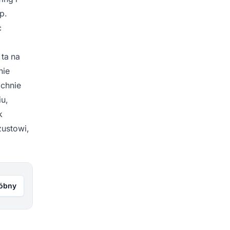
p.
c
 ta na
nie
zchnie
u,
k
zustowi,
róbny