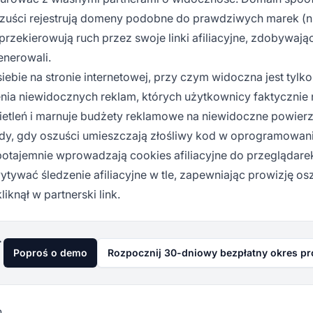
oszuści rejestrują domeny podobne do prawdziwych marek (n
rzekierowują ruch przez swoje linki afiliacyjne, zdobywają
enerowali.
iebie na stronie internetowej, przy czym widoczna jest tylko
nia niewidocznych reklam, których użytkownicy faktycznie 
wietleń i marnuje budżety reklamowe na niewidoczne powier
dy, gdy oszuści umieszczają złośliwy kod w oprogramowani
 potajemnie wprowadzają cookies afiliacyjne do przeglądare
wać śledzenie afiliacyjne w tle, zapewniając prowizję os
iknął w partnerski link.
już dziś
Poproś o demo
Rozpocznij 30-dniowy bezpłatny okres p
h