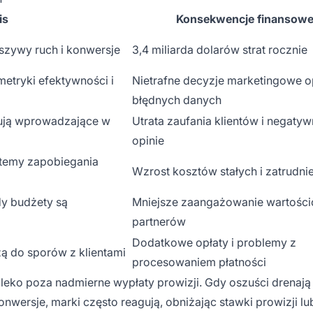
is
Konsekwencje finansow
szywy ruch i konwersje
3,4 miliarda dolarów strat rocznie
etryki efektywności i
Nietrafne decyzje marketingowe o
błędnych danych
sują wprowadzające w
Utrata zaufania klientów i negaty
opinie
stemy zapobiegania
Wzrost kosztów stałych i zatrudni
dy budżety są
Mniejsze zaangażowanie wartośc
partnerów
Dodatkowe opłaty i problemy z
 do sporów z klientami
procesowaniem płatności
leko poza nadmierne wypłaty prowizji. Gdy oszuści drenają
wersje, marki często reagują, obniżając stawki prowizji lu