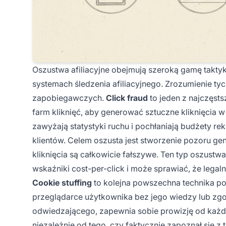
Oszustwa afiliacyjne obejmują szeroką gamę taktyk
systemach śledzenia afiliacyjnego. Zrozumienie ty
zapobiegawczych.
Click fraud
to jeden z najczęst
farm kliknięć, aby generować sztuczne kliknięcia w 
zawyżają statystyki ruchu i pochłaniają budżety 
klientów. Celem oszusta jest stworzenie pozoru g
kliknięcia są całkowicie fałszywe. Ten typ oszust
wskaźniki cost-per-click i może sprawiać, że legal
Cookie stuffing
to kolejna powszechna technika po
przeglądarce użytkownika bez jego wiedzy lub zg
odwiedzającego, zapewnia sobie prowizję od każ
niezależnie od tego, czy faktycznie zapoznał się z 