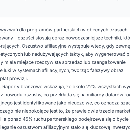
ch wyzwań dla programów partnerskich w obecnych czasach
owany – oszuści stosują coraz nowocześniejsze techniki, kt
ujących. Oszustwo afiliacyjne występuje wtedy, gdy zewnę
eetycznych lub nadużywających taktyk, aby wygenerować p
czy miała miejsce rzeczywista sprzedaż lub zaangażowanie
e luki w systemach afiliacyjnych, tworząc fałszywy obraz
łat prowizji.
ne. Raporty branżowe wskazują, że około 22% wszystkich w
z powodu oszustw, co przekłada się na miliardy dolarów ro
yjnego
jest identyfikowane jako nieuczciwe, co oznacza sz
zczególnie niepokojące jest to, że prawie dwie trzecie mark
, a ponad 45% ruchu partnerskiego podejrzewa się o bycie
ieganie oszustwom afiliacyjnym stało się kluczową inwestyc