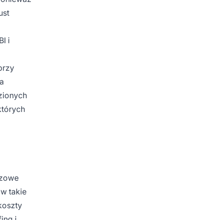
ust
I i
przy
a
zionych
których
czowe
w takie
 koszty
ing i