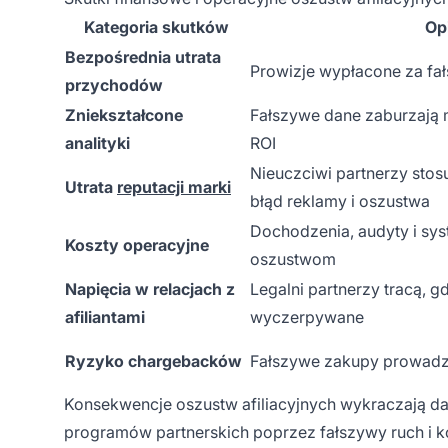
Kategoria skutków
Op
Bezpośrednia utrata
Prowizje wypłacone za fał
przychodów
Zniekształcone
Fałszywe dane zaburzają m
analityki
ROI
Nieuczciwi partnerzy sto
Utrata
reputacji marki
błąd reklamy i oszustwa
Dochodzenia, audyty i sy
Koszty operacyjne
oszustwom
Napięcia w relacjach z
Legalni partnerzy tracą, g
afiliantami
wyczerpywane
Ryzyko chargebacków
Fałszywe zakupy prowadzą
Konsekwencje oszustw afiliacyjnych wykraczają da
programów partnerskich poprzez fałszywy ruch i kon