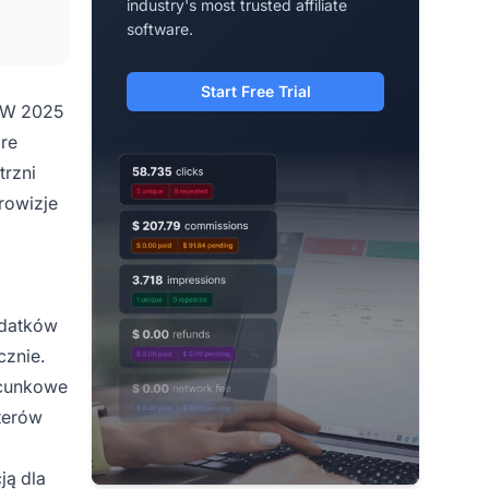
industry's most trusted affiliate
software.
Start Free Trial
. W 2025
óre
trzni
rowizje
ydatków
cznie.
acunkowe
eterów
ją dla