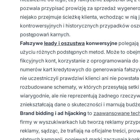
pozwala przypisać prowizję za sprzedaż wygenero
niejako przejmuje ścieżkę klienta, wchodząc w nią j
kontrowersyjnych i historycznych przypadków os
postępowań karnych.
Fałszywe
leady i oszustwa
konwersyjne
polegają
użyciu różnych podstępnych metod. Może to obej
fikcyjnych kont, korzystanie z oprogramowania do
numerów kart kredytowych do generowania fałszyw
nie uczestniczyli prawdziwi klienci ani nie powstał
rozbudowane schematy, w których przesyłają setki 
wiarygodnie, ale nie reprezentują żadnego rzeczyw
zniekształcają dane o skuteczności i marnują budż
Brand bidding i ad hijacking
to
zaawansowane tech
firmy w wyszukiwarkach lub tworzą reklamy przypom
reklamy, sądząc, że trafiają na oficjalne treści, pr
płatnych kampanii, ponieważ marki zaczynają kon