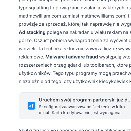
typosquatting to powiązane działania, w których 
mattmcwilliam.com zamiast mattmcwilliams.com) i p
prowizje za sprzedaż, której tak naprawdę nie wyg
Ad stacking
polega na nakładaniu wielu reklam na s
górze. Oszust pobiera wynagrodzenie za wyświetle
widzieli. Ta technika sztucznie zawyża liczbę wyś
reklamowe.
Malware i adware fraud
występują wte
rozszerzeniach przeglądarki lub toolbarach, które
użytkowników. Tego typu programy mogą przechwyty
niezależnie od tego, czy użytkownik kiedykolwiek kl
Uruchom swój program partnerski 
Skonfiguruj zaawansowane śledzenie w kilka
minut. Karta kredytowa nie jest wymagana.
Skutki finansowe i operacyjne oszustw afiliacyjnyc