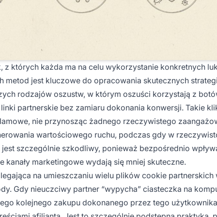
, z których każda ma na celu wykorzystanie konkretnych lu
ch metod jest kluczowe do opracowania skutecznych strategi
szych rodzajów oszustw, w którym oszuści korzystają z botó
linki partnerskie bez zamiaru dokonania konwersji. Takie kli
reklamowe, nie przynosząc żadnego rzeczywistego zaangażo
enerowania wartościowego ruchu, podczas gdy w rzeczywist
wa jest szczególnie szkodliwy, ponieważ bezpośrednio wpływ
ne kanały marketingowe wydają się mniej skuteczne.
legająca na umieszczaniu wielu plików cookie partnerskich
ody. Gdy nieuczciwy partner “wypycha” ciasteczka na komp
dego kolejnego zakupu dokonanego przez tego użytkownika
treściami afilianta. Jest to szczególnie podstępna praktyka,