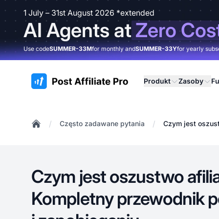
1 July – 31st August 2026 *extended
AI Agents at
Zero Cos
Use code
SUMMER-33M
for monthly and
SUMMER-33Y
for yearly subs
:site.title
Produkt
Zasoby
Fu
/
/
Często zadawane pytania
Czym jest oszus
Home
Czym jest oszustwo afili
Kompletny przewodnik 