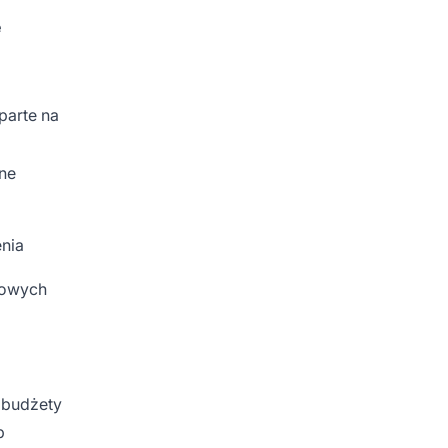
e
parte na
wne
enia
iowych
 budżety
b