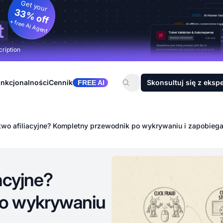
Get your
33% off
+ free AI Agent
t
cription
nkcjonalności
Cennik
Skonsultuj się z eksp
FREE AI
two afiliacyjne? Kompletny przewodnik po wykrywaniu i zapobiega
acyjne?
po wykrywaniu