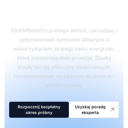
swoją strategię treści
afiliacyjnych?
PostAffiliatePro pomaga śledzić, zarządzać i
optymalizować kampanie afiliacyjne z
wykorzystaniem strategii treści evergreen,
które zapewniają stałe prowizje. Zbuduj
trwały biznes afiliacyjny dzięki naszym
zaawansowanym narzędziom do analityki i
monitorowania.
Rozpocznij bezpłatny
Uzyskaj poradę
okres próbny
eksperta