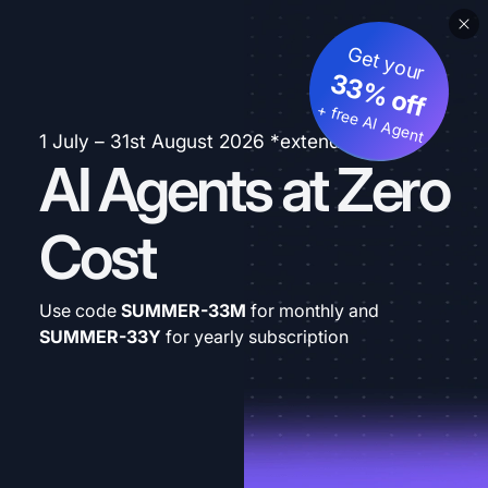
Get your
33% off
+ free AI Agent
1 July – 31st August 2026 *extended
AI Agents at Zero
Cost
Use code
SUMMER-33M
for monthly and
SUMMER-33Y
for yearly subscription