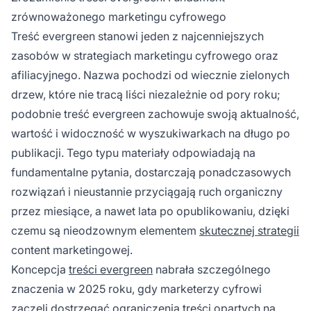
trwały zasób generujący długoterminowy ruch
zrównoważonego marketingu cyfrowego
i zaangażowanie.
Treść evergreen stanowi jeden z najcenniejszych
zasobów w strategiach marketingu cyfrowego oraz
afiliacyjnego. Nazwa pochodzi od wiecznie zielonych
drzew, które nie tracą liści niezależnie od pory roku;
podobnie treść evergreen zachowuje swoją aktualność,
wartość i widoczność w wyszukiwarkach na długo po
publikacji. Tego typu materiały odpowiadają na
fundamentalne pytania, dostarczają ponadczasowych
rozwiązań i nieustannie przyciągają ruch organiczny
przez miesiące, a nawet lata po opublikowaniu, dzięki
czemu są nieodzownym elementem
skutecznej strategii
content marketingowej.
Koncepcja
treści evergreen
nabrała szczególnego
znaczenia w 2025 roku, gdy marketerzy cyfrowi
zaczęli dostrzegać ograniczenia treści opartych na