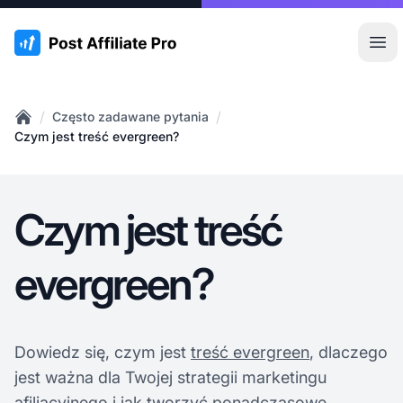
:site.title
Otw
/
/
Często zadawane pytania
Home
Czym jest treść evergreen?
Czym jest treść
evergreen?
Dowiedz się, czym jest
treść evergreen
, dlaczego
jest ważna dla Twojej strategii marketingu
afiliacyjnego i jak tworzyć ponadczasowe