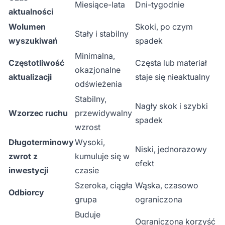
Miesiące-lata
Dni-tygodnie
aktualności
Wolumen
Skoki, po czym
Stały i stabilny
wyszukiwań
spadek
Minimalna,
Częstotliwość
Częsta lub materiał
okazjonalne
aktualizacji
staje się nieaktualny
odświeżenia
Stabilny,
Nagły skok i szybki
Wzorzec ruchu
przewidywalny
spadek
wzrost
Długoterminowy
Wysoki,
Niski, jednorazowy
zwrot z
kumuluje się w
efekt
inwestycji
czasie
Szeroka, ciągła
Wąska, czasowo
Odbiorcy
grupa
ograniczona
Buduje
Ograniczona korzyść