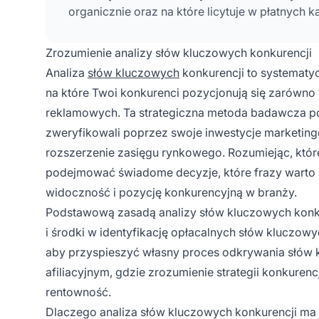
organicznie oraz na które licytuje w płatnych
Zrozumienie analizy słów kluczowych konkurencji
Analiza
słów kluczowych
konkurencji to systematy
na które Twoi konkurenci pozycjonują się zarówno
reklamowych. Ta strategiczna metoda badawcza po
zweryfikowali poprzez swoje inwestycje marketin
rozszerzenie zasięgu rynkowego. Rozumiejąc, któr
podejmować świadome decyzje, które frazy warto u
widoczność i pozycję konkurencyjną w branży.
Podstawową zasadą analizy słów kluczowych konkur
i środki w identyfikację opłacalnych słów kluczow
aby przyspieszyć własny proces odkrywania słów k
afiliacyjnym, gdzie zrozumienie strategii konkuren
rentowność.
Dlaczego analiza słów kluczowych konkurencji ma