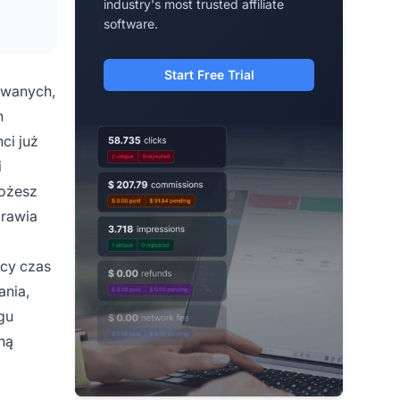
industry's most trusted affiliate
software.
Start Free Trial
iwanych,
h
ci już
i
możesz
prawia
ący czas
ania,
gu
ną