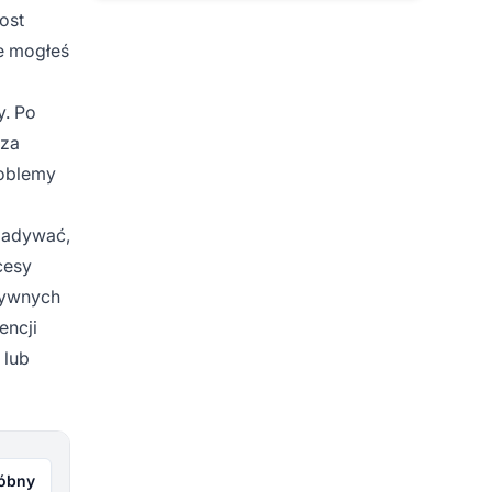
ost
re mogłeś
y. Po
 za
roblemy
zgadywać,
cesy
tywnych
encji
 lub
róbny