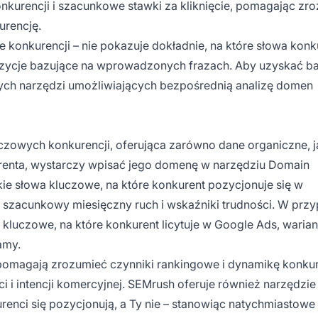
kurencji i szacunkowe stawki za kliknięcie, pomagając zr
urencję.
 konkurencji – nie pokazuje dokładnie, na które słowa konk
opozycje bazujące na wprowadzonych frazach. Aby uzyskać ba
ch narzędzi umożliwiających bezpośrednią analizę domen
czowych konkurencji, oferująca zarówno dane organiczne, ja
renta, wystarczy wpisać jego domenę w narzędziu Domain
ie słowa kluczowe, na które konkurent pozycjonuje się w
 szacunkowy miesięczny ruch i wskaźniki trudności. W prz
kluczowe, na które konkurent licytuje w Google Ads, warian
amy.
 pomagają zrozumieć czynniki rankingowe i dynamikę konku
 i intencji komercyjnej. SEMrush oferuje również narzędzie
urenci się pozycjonują, a Ty nie – stanowiąc natychmiastowe