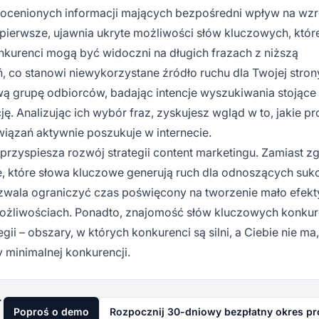
eocenionych informacji mających bezpośredni wpływ na wzr
 pierwsze, ujawnia ukryte możliwości słów kluczowych, któ
kurenci mogą być widoczni na długich frazach z niższą
 co stanowi niewykorzystane źródło ruchu dla Twojej stron
wą grupę odbiorców, badając intencje wyszukiwania stojące
 Analizując ich wybór fraz, zyskujesz wgląd w to, jakie p
iązań aktywnie poszukuje w internecie.
rzyspiesza rozwój strategii content marketingu. Zamiast 
, które słowa kluczowe generują ruch dla odnoszących suk
ozwala ograniczyć czas poświęcony na tworzenie mało efek
 możliwościach. Ponadto, znajomość słów kluczowych konkur
ii – obszary, w których konkurenci są silni, a Ciebie nie ma,
minimalnej konkurencji.
już dziś
Poproś o demo
Rozpocznij 30-dniowy bezpłatny okres p