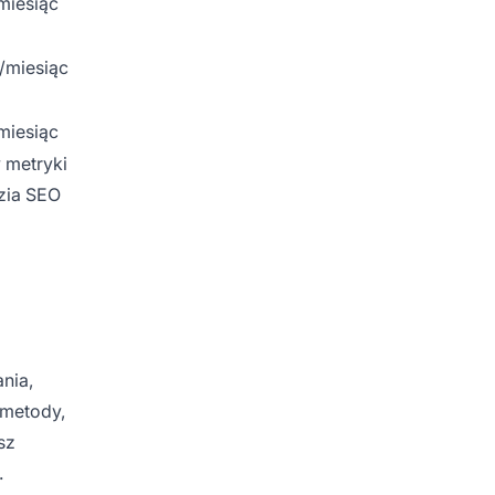
miesiąc
/miesiąc
miesiąc
 metryki
dzia SEO
nia,
 metody,
sz
.