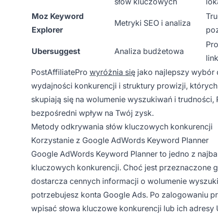
słów kluczowych
lok
Moz Keyword
Tru
Metryki SEO i analiza
Explorer
po
Pro
Ubersuggest
Analiza budżetowa
lin
PostAffiliatePro
wyróżnia się
jako najlepszy wybór 
wydajności konkurencji i struktury prowizji, który
skupiają się na wolumenie wyszukiwań i trudności, Po
bezpośredni wpływ na Twój zysk.
Metody odkrywania słów kluczowych konkurencji
Korzystanie z Google AdWords Keyword Planner
Google AdWords Keyword Planner to jedno z najba
kluczowych konkurencji. Choć jest przeznaczone 
dostarcza cennych informacji o wolumenie wyszukiw
potrzebujesz konta Google Ads. Po zalogowaniu pr
wpisać słowa kluczowe konkurencji lub ich adres