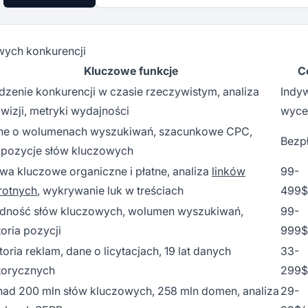
wych konkurencji
Kluczowe funkcje
C
dzenie konkurencji w czasie rzeczywistym, analiza
Indy
wizji, metryki wydajności
wyce
ne o wolumenach wyszukiwań, szacunkowe CPC,
Bezp
opozycje słów kluczowych
wa kluczowe organiczne i płatne, analiza
linków
99-
rotnych
, wykrywanie luk w treściach
499$
udność słów kluczowych, wolumen wyszukiwań,
99-
toria pozycji
999$
toria reklam, dane o licytacjach, 19 lat danych
33-
torycznych
299$
ad 200 mln słów kluczowych, 258 mln domen, analiza
29-