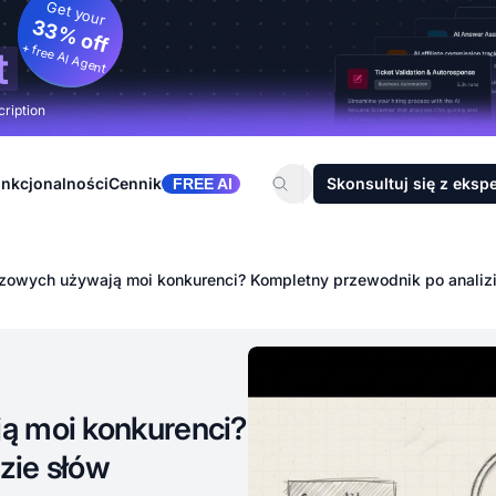
Get your
33% off
+ free AI Agent
t
cription
nkcjonalności
Cennik
Skonsultuj się z eksp
FREE AI
czowych używają moi konkurenci? Kompletny przewodnik po analiz
ą moi konkurenci?
zie słów