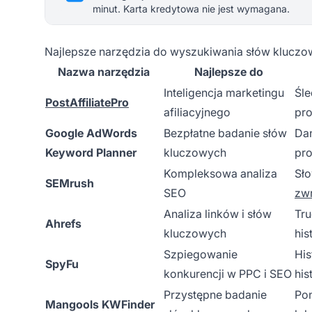
minut. Karta kredytowa nie jest wymagana.
Najlepsze narzędzia do wyszukiwania słów kluczo
Nazwa narzędzia
Najlepsze do
Inteligencja marketingu
Śle
PostAffiliatePro
afiliacyjnego
pro
Google AdWords
Bezpłatne badanie słów
Da
Keyword Planner
kluczowych
pr
Kompleksowa analiza
Sło
SEMrush
SEO
zw
Analiza linków i słów
Tr
Ahrefs
kluczowych
his
Szpiegowanie
His
SpyFu
konkurencji w PPC i SEO
his
Przystępne badanie
Pon
Mangools KWFinder