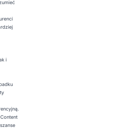
ozumieć
urenci
rdziej
k i
ypadku
ty
rencyjną.
 Content
 szanse