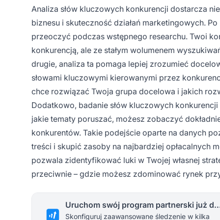
Analiza słów kluczowych konkurencji dostarcza ni
biznesu i skuteczność działań marketingowych. Po
przeoczyć podczas wstępnego researchu. Twoi kon
konkurencją, ale ze stałym wolumenem wyszukiwań,
drugie, analiza ta pomaga lepiej zrozumieć docelo
słowami kluczowymi kierowanymi przez konkurencję.
chce rozwiązać Twoja grupa docelowa i jakich rozw
Dodatkowo, badanie słów kluczowych konkurencji p
jakie tematy poruszać, możesz zobaczyć dokładnie
konkurentów. Takie podejście oparte na danych p
treści i skupić zasoby na najbardziej opłacalnych
pozwala zidentyfikować luki w Twojej własnej strateg
przeciwnie – gdzie możesz zdominować rynek przy 
Uruchom swój program partnerski 
Skonfiguruj zaawansowane śledzenie w kilka