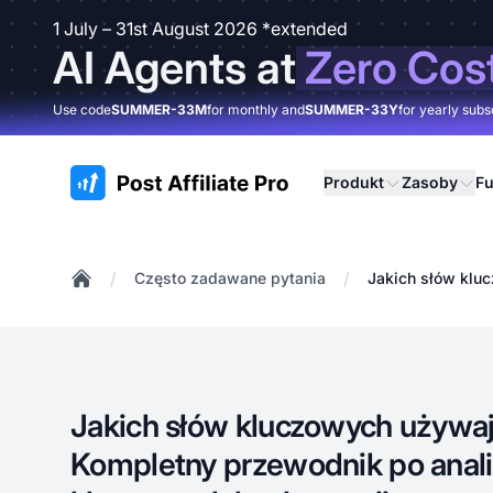
1 July – 31st August 2026 *extended
AI Agents at
Zero Cos
Use code
SUMMER-33M
for monthly and
SUMMER-33Y
for yearly subs
:site.title
Produkt
Zasoby
Fu
/
/
Często zadawane pytania
Jakich słów klu
Home
Jakich słów kluczowych używaj
Kompletny przewodnik po anali