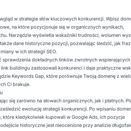
 wgląd w strategie słów kluczowych konkurencji. Wpisz do
zowe, na które pozycjonuje się w organicznych wynikach,
hu. Narzędzie wyświetla wskaźniki trudności, wolumen wy
także dane historyczne pozycji, pozwalając śledzić, jak fra
zmiany w ich strategii SEO.
ść sprawdzenia dokładnych linków zwrotnych wspierających
e link buildingu zastosowali konkurenci i daje praktyczne w
ędzie Keywords Gap, które porównuje Twoją domenę z wie
ch Ci brakuje.
Fu
iając się zarówno na słowach organicznych, jak i płatnych. P
ześledzić ewolucję strategii konkurencji. Po wpisaniu dome
 które kiedykolwiek kupowali w Google Ads, ich pozycje
odejście historyczne jest nieocenione przy analizie długof