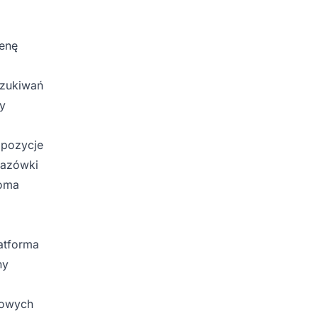
menę
szukiwań
zy
 pozycje
skazówki
loma
latforma
ny
alowych