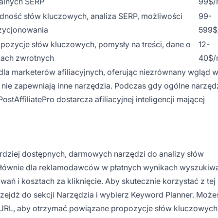
alnych SERP
99$/
dność słów kluczowych, analiza SERP, możliwości
99-
zycjonowania
599$
pozycje słów kluczowych, pomysły na treści, dane o
12-
kach zwrotnych
40$/
dla marketerów afiliacyjnych, oferując niezrównany wgląd w
ch nie zapewniają inne narzędzia. Podczas gdy ogólne narzę
stAffiliatePro dostarcza afiliacyjnej inteligencji mającej
rdziej dostępnych, darmowych narzędzi do analizy słów
głównie dla reklamodawców w płatnych wynikach wyszukiwa
ań i kosztach za kliknięcie. Aby skutecznie korzystać z tej
zejdź do sekcji Narzędzia i wybierz Keyword Planner. Może
y URL, aby otrzymać powiązane propozycje słów kluczowych