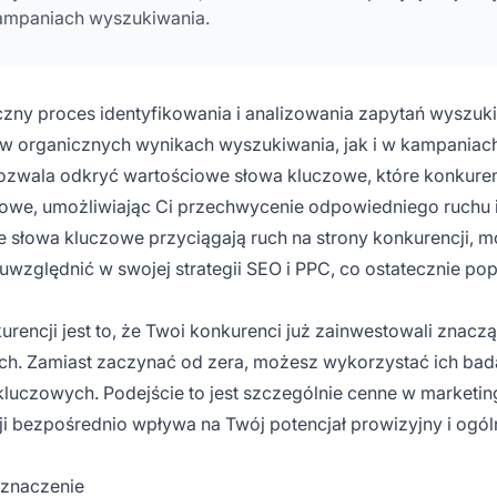
 kampaniach wyszukiwania.
czny proces identyfikowania i analizowania zapytań wyszuk
 w organicznych wynikach wyszukiwania, jak i w kampaniac
zwala odkryć wartościowe słowa kluczowe, które konkuren
gowe, umożliwiając Ci przechwycenie odpowiedniego ruchu 
e słowa kluczowe przyciągają ruch na strony konkurencji, 
względnić w swojej strategii SEO i PPC, co ostatecznie po
encji jest to, że Twoi konkurenci już zainwestowali znacz
ych. Zamiast zaczynać od zera, możesz wykorzystać ich bad
luczowych. Podejście to jest szczególnie cenne w marketin
cji bezpośrednio wpływa na Twój potencjał prowizyjny i ogól
 znaczenie