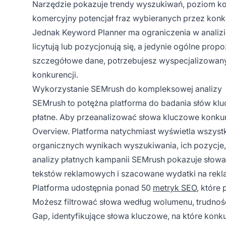
Narzędzie pokazuje trendy wyszukiwań, poziom kon
komercyjny potencjał fraz wybieranych przez konk
Jednak Keyword Planner ma ograniczenia w analizie
licytują lub pozycjonują się, a jedynie ogólne pr
szczegółowe dane, potrzebujesz wyspecjalizowany
konkurencji.
Wykorzystanie SEMrush do kompleksowej analizy
SEMrush to potężna platforma do badania słów klu
płatne. Aby przeanalizować słowa kluczowe konku
Overview. Platforma natychmiast wyświetla wszystk
organicznych wynikach wyszukiwania, ich pozycje,
analizy płatnych kampanii SEMrush pokazuje słowa 
tekstów reklamowych i szacowane wydatki na rekl
Platforma udostępnia ponad 50
metryk SEO
, które
Możesz filtrować słowa według wolumenu, trudności
Gap, identyfikujące słowa kluczowe, na które konk