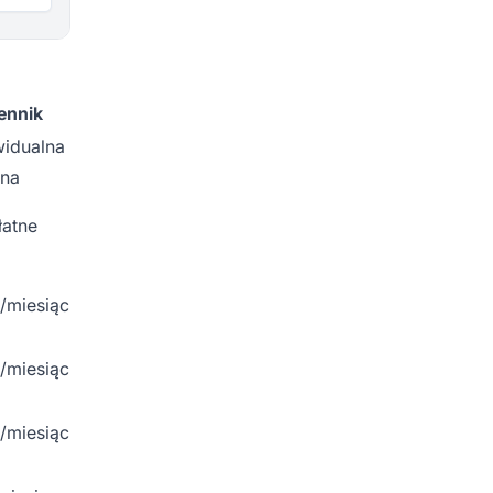
ennik
widualna
na
łatne
/miesiąc
/miesiąc
/miesiąc