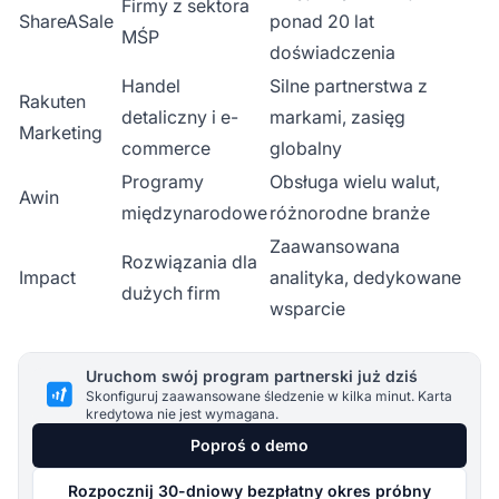
Firmy z sektora
ShareASale
ponad 20 lat
MŚP
doświadczenia
Handel
Silne partnerstwa z
Rakuten
detaliczny i e-
markami, zasięg
Marketing
commerce
globalny
Programy
Obsługa wielu walut,
Awin
międzynarodowe
różnorodne branże
Zaawansowana
Rozwiązania dla
Impact
analityka, dedykowane
dużych firm
wsparcie
Uruchom swój program partnerski już dziś
Skonfiguruj zaawansowane śledzenie w kilka minut. Karta
kredytowa nie jest wymagana.
Poproś o demo
Rozpocznij 30-dniowy bezpłatny okres próbny