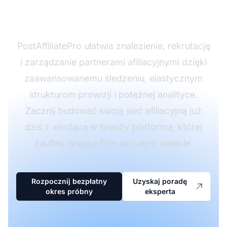
partnerskiego?
PostAffiliatePro ułatwia znalezienie, rekrutację
i zarządzanie partnerami afiliacyjnymi dzięki
zaawansowanemu śledzeniu, elastycznym
strukturom prowizji i potężnej analityce.
Zacznij budować swoją sieć afiliacyjną już
dziś z wiodącą w branży platformą, której
zaufały tysiące firm na całym świecie.
Rozpocznij bezpłatny
Uzyskaj poradę
okres próbny
eksperta