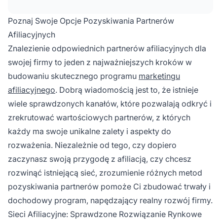
twórcami treści, platformy społecznościowe,
strony internetowe firm oraz katalogi
Poznaj Swoje Opcje Pozyskiwania Partnerów
programów partnerskich. Każda z metod
Afiliacyjnych
oferuje inne korzyści w zależności od potrzeb i
Znalezienie odpowiednich partnerów afiliacyjnych dla
zasobów Twojego biznesu.
swojej firmy to jeden z najważniejszych kroków w
budowaniu skutecznego programu
marketingu
afiliacyjnego
. Dobrą wiadomością jest to, że istnieje
wiele sprawdzonych kanałów, które pozwalają odkryć i
zrekrutować wartościowych partnerów, z których
każdy ma swoje unikalne zalety i aspekty do
rozważenia. Niezależnie od tego, czy dopiero
zaczynasz swoją przygodę z afiliacją, czy chcesz
rozwinąć istniejącą sieć, zrozumienie różnych metod
pozyskiwania partnerów pomoże Ci zbudować trwały i
dochodowy program, napędzający realny rozwój firmy.
Sieci Afiliacyjne: Sprawdzone Rozwiązanie Rynkowe