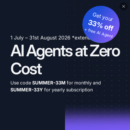
Get your
33% off
+ free AI Agent
1 July – 31st August 2026 *extended
AI Agents at Zero
Cost
Use code
SUMMER-33M
for monthly and
SUMMER-33Y
for yearly subscription