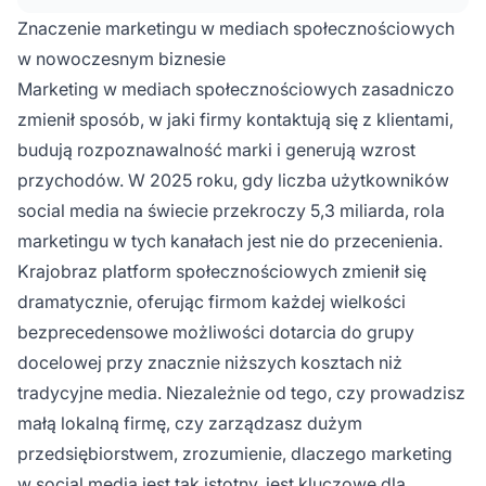
napędzanie bezpośredniej sprzedaży. Ponad
Znaczenie marketingu w mediach społecznościowych
5,3 miliarda użytkowników social media na
w nowoczesnym biznesie
świecie w 2025 roku to ogromna szansa na
Marketing w mediach społecznościowych zasadniczo
pozyskiwanie i utrzymanie klientów –
zmienił sposób, w jaki firmy kontaktują się z klientami,
ignorowanie tych kanałów oznacza rezygnację
z olbrzymich możliwości biznesowych.
budują rozpoznawalność marki i generują wzrost
przychodów. W 2025 roku, gdy liczba użytkowników
social media na świecie przekroczy 5,3 miliarda, rola
marketingu w tych kanałach jest nie do przecenienia.
Krajobraz platform społecznościowych zmienił się
dramatycznie, oferując firmom każdej wielkości
bezprecedensowe możliwości dotarcia do grupy
docelowej przy znacznie niższych kosztach niż
tradycyjne media. Niezależnie od tego, czy prowadzisz
małą lokalną firmę, czy zarządzasz dużym
przedsiębiorstwem, zrozumienie, dlaczego marketing
w social media jest tak istotny, jest kluczowe dla