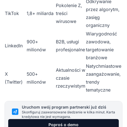
Odkrywanie
Pokolenie Z,
przez algorytm,
TikTok
1,8+ miliarda
treści
zasięg
wirusowe
organiczny
Wiarygodność
900+
B2B, usługi
zawodowa,
LinkedIn
milionów
profesjonalne
targetowanie
branżowe
Natychmiastowe
Aktualności w
X
500+
zaangażowanie,
czasie
(Twitter)
milionów
trendy
rzeczywistym
tematyczne
Uruchom swój program partnerski już dziś
Skonfiguruj zaawansowane śledzenie w kilka minut. Karta
kredytowa nie jest wymagana.
Poproś o demo