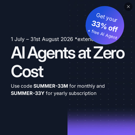
Get your
33% off
+ free AI Agent
1 July – 31st August 2026 *extended
AI Agents at Zero
Cost
Use code
SUMMER-33M
for monthly and
SUMMER-33Y
for yearly subscription