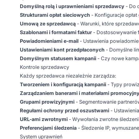
Domyślną rolą i uprawnieniami sprzedawcy
- Do 
Strukturami opłat sieciowych
- Konfiguracje opłat
Umową ze sprzedawcą
- Warunki, które sprzeda
Szablonami i formatami faktur
- Dostosowywanie f
Powiadomieniami e-mail
- Ustawienia powiadomień
Ustawieniami kont przedpłaconych
- Domyślne lim
Domyślnym statusem kampanii
- Czy nowe kampa
Kontrole sprzedawcy
Każdy sprzedawca niezależnie zarządza:
Tworzeniem i konfiguracją kampanii
- Typy prowiz
Zarządzaniem banerami i materiałami promocyjn
Grupami prowizyjnymi
- Segmentowanie partnerów
Regułami ochrony przed oszustwami
- Ustawieni
URL-ami zwrotnymi
- Wywołania zwrotne śledzenia
Preferencjami śledzenia
- Śledzenie IP, wymuszan
System uprawnień