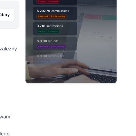
róbny
ezależny
twami
żdego