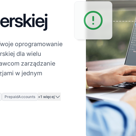
erskiej
Twoje oprogramowanie
rskiej dla wielu
dawcom zarządzanie
izjami w jednym
+1 więcej
PrepaidAccounts