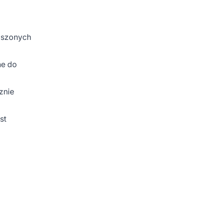
jszonych
ne do
znie
st