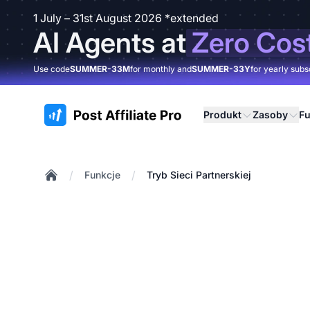
1 July – 31st August 2026 *extended
AI Agents at
Zero Cos
Use code
SUMMER-33M
for monthly and
SUMMER-33Y
for yearly subs
:site.title
Produkt
Zasoby
Fu
/
/
Funkcje
Tryb Sieci Partnerskiej
Home