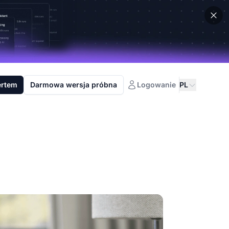
ertem
Darmowa wersja próbna
Logowanie
PL