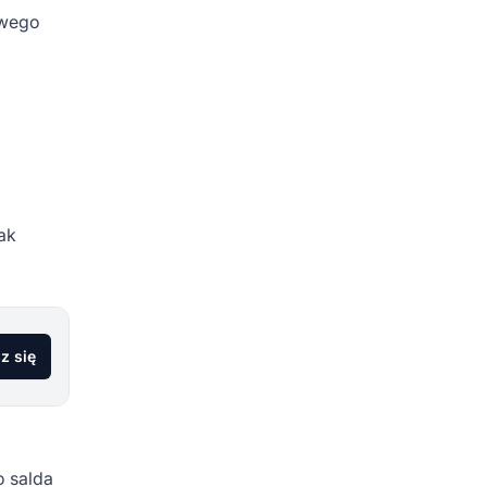
owego
ak
z się
 salda