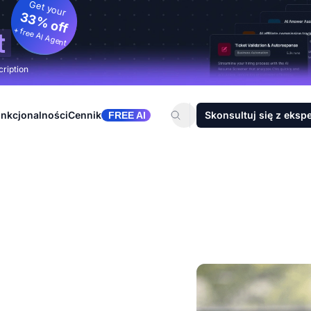
Get your
33% off
+ free AI Agent
t
cription
nkcjonalności
Cennik
Skonsultuj się z eksp
FREE AI