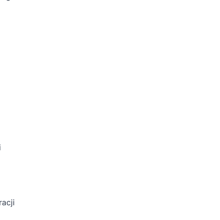
i
acji