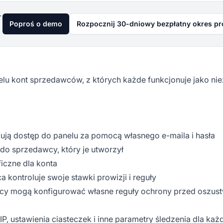
już dziś
Poproś o demo
Rozpocznij 30-dniowy bezpłatny okres p
elu kont sprzedawców, z których każde funkcjonuje jako ni
ją dostęp do panelu za pomocą własnego e-maila i hasła
do sprzedawcy, który je utworzył
iczne dla konta
kontroluje swoje stawki prowizji i reguły
cy mogą konfigurować własne reguły ochrony przed oszus
IP, ustawienia ciasteczek i inne parametry śledzenia dla ka