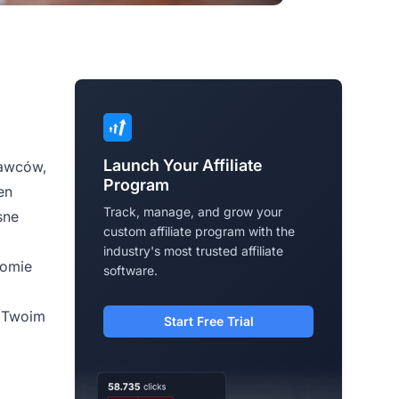
Launch Your Affiliate
dawców,
Program
en
Track, manage, and grow your
sne
custom affiliate program with the
industry's most trusted affiliate
iomie
software.
y Twoim
Start Free Trial