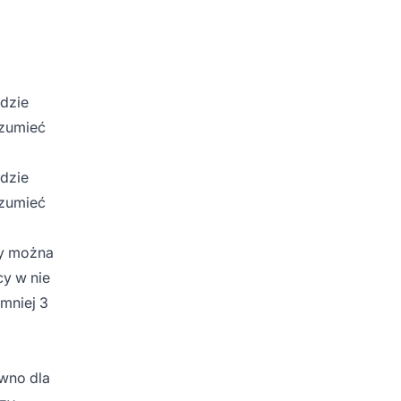
dzie
ozumieć
dzie
ozumieć
my można
cy w nie
jmniej 3
ówno dla