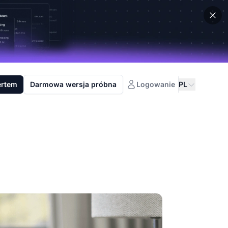
ertem
Darmowa wersja próbna
Logowanie
PL