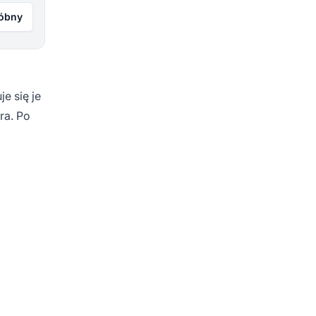
róbny
e się je
ra. Po