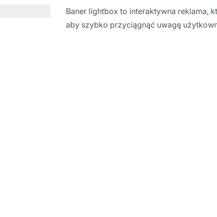
Baner lightbox to interaktywna reklama, k
aby szybko przyciągnąć uwagę użytkown
w indywidualną roz