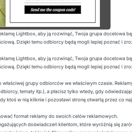
klamę Lightbox, aby ją rozwinąć, Twoja grupa docelowa bę
ciową. Dzięki temu odbiorcy będą mogli lepiej poznać i zr
klamę Lightbox, aby ją rozwinąć, Twoja grupa docelowa bę
ciową. Dzięki temu odbiorcy będą mogli lepiej poznać i zr
do właściwej grupy odbiorców we właściwym czasie. Rekla
biorcy, tematy itp.), a płacisz tylko wtedy, gdy odwiedzają
y ktoś w nią kliknie i pozostawi stronę otwartą przez co na
sować format reklamy do swoich celów reklamowych.
ngażujących doświadczeń klientom, które wyróżnią się zar