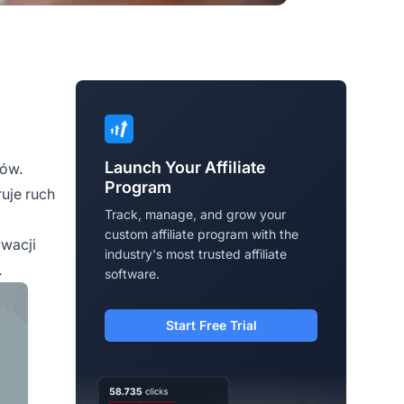
Launch Your Affiliate
ków.
Program
uje ruch
Track, manage, and grow your
custom affiliate program with the
ywacji
industry's most trusted affiliate
.
software.
Start Free Trial