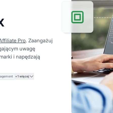
x
ffiliate Pro
. Zaangażuj
ągającym uwagę
marki i napędzają
+1 więcej
gagement