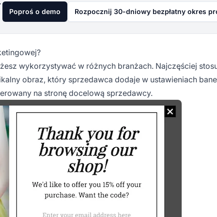
już dziś
Poproś o demo
Rozpocznij 30-dniowy bezpłatny okres p
ketingowej?
żesz wykorzystywać w różnych branżach. Najczęściej stosuj
ikalny obraz, który sprzedawca dodaje w ustawieniach bane
ekierowany na stronę docelową sprzedawcy.