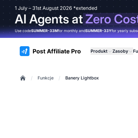
1 July – 31st August 2026 *extended
AI Agents at
Zero Cos
Use code
SUMMER-33M
for monthly and
SUMMER-33Y
for yearly subs
:site.title
Produkt
Zasoby
Fu
/
/
Funkcje
Banery Lightbox
Home