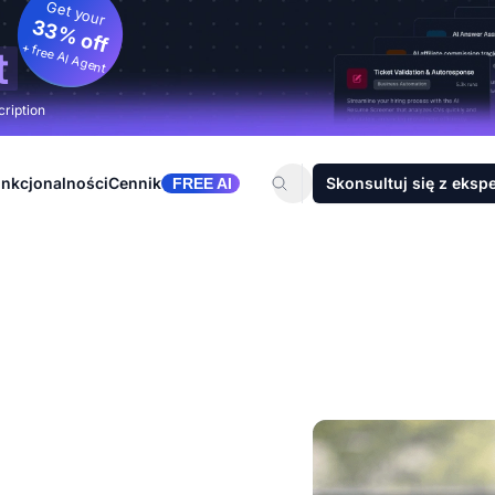
Get your
33% off
+ free AI Agent
t
cription
nkcjonalności
Cennik
Skonsultuj się z eksp
FREE AI