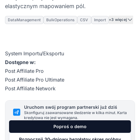
elastycznym mapowaniem pól.
+3 więcej
DataManagement
BulkOperations
CSV
Import
System Importu/Eksportu
Dostępne w:
Post Affiliate Pro
Post Affiliate Pro Ultimate
Post Affiliate Network
Uruchom swój program partnerski już dziś
Skonfiguruj zaawansowane śledzenie w kilka minut. Karta
kredytowa nie jest wymagana.
Poproś o demo
Rozpocznij 30-dniowy bezpłatny okres próbny