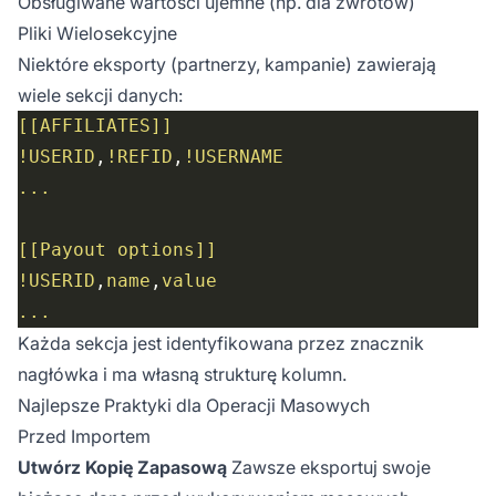
Obsługiwane wartości ujemne (np. dla zwrotów)
Pliki Wielosekcyjne
Niektóre eksporty (partnerzy, kampanie) zawierają
wiele sekcji danych:
[[AFFILIATES]]
!USERID
,
!REFID
,
!USERNAME
...
[[Payout options]]
!USERID
,
name
,
value
...
Każda sekcja jest identyfikowana przez znacznik
nagłówka i ma własną strukturę kolumn.
Najlepsze Praktyki dla Operacji Masowych
Przed Importem
Utwórz Kopię Zapasową
Zawsze eksportuj swoje