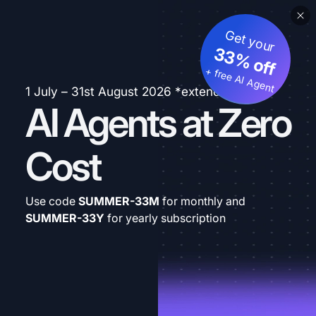
Get your
33% off
+ free AI Agent
1 July – 31st August 2026 *extended
AI Agents at Zero
Cost
Use code
SUMMER-33M
for monthly and
SUMMER-33Y
for yearly subscription