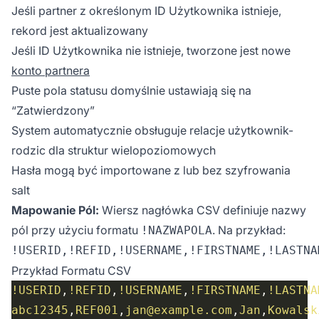
Jeśli partner z określonym ID Użytkownika istnieje,
rekord jest aktualizowany
Jeśli ID Użytkownika nie istnieje, tworzone jest nowe
konto partnera
Puste pola statusu domyślnie ustawiają się na
“Zatwierdzony”
System automatycznie obsługuje relacje użytkownik-
rodzic dla struktur wielopoziomowych
Hasła mogą być importowane z lub bez szyfrowania
salt
Mapowanie Pól:
Wiersz nagłówka CSV definiuje nazwy
pól przy użyciu formatu
. Na przykład:
!NAZWAPOLA
Przykład Formatu CSV
!USERID
,
!REFID
,
!USERNAME
,
!FIRSTNAME
,
!LASTNA
abc12345
,
REF001
,
jan@example.com
,
Jan
,
Kowalsk