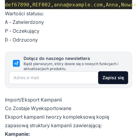
def67890
,
REF002
,
anna@example.com
,
Anna
,
Nowak
Wartości statusu:
- Zatwierdzony
A
- Oczekujący
P
- Odrzucony
D
Dołącz do naszego newslettera
Bądź pierwszym, który dowie się o nowych funkcjach i
aktualizacjach produktu.
Adres e-mail
Zapisz się
Import/Eksport Kampanii
Co Zostaje Wyeksportowane
Eksport kampanii tworzy kompleksową kopię
zapasową struktury kampanii zawierającą:
Kampanie: