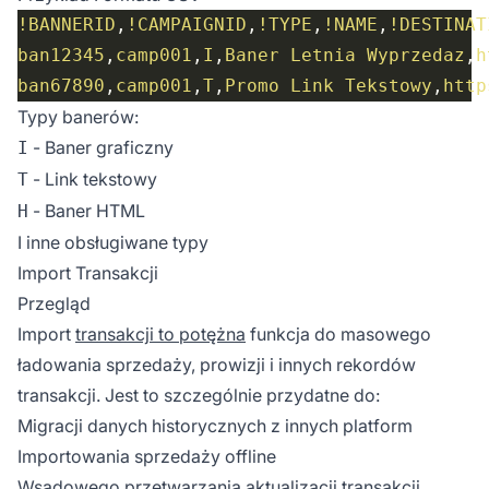
!BANNERID
,
!CAMPAIGNID
,
!TYPE
,
!NAME
,
!DESTINAT
ban12345
,
camp001
,
I
,
Baner Letnia Wyprzedaz
,
h
ban67890
,
camp001
,
T
,
Promo Link Tekstowy
,
http
Typy banerów:
- Baner graficzny
I
- Link tekstowy
T
- Baner HTML
H
I inne obsługiwane typy
Import Transakcji
Przegląd
Import
transakcji to potężna
funkcja do masowego
ładowania sprzedaży, prowizji i innych rekordów
transakcji. Jest to szczególnie przydatne do:
Migracji danych historycznych z innych platform
Importowania sprzedaży offline
Wsadowego przetwarzania aktualizacji transakcji