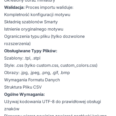
Walidacja:
Proces importu waliduje:
Kompletność konfiguracji motywu
Składnię szablonów Smarty
Istnienie oryginalnego motywu
Ograniczenia typu pliku (tylko dozwolone
rozszerzenia)
Obsługiwane Typy Plików:
Szablony: .tpl, .stpl
Style: .css (tylko custom.css, custom_colors.css)
Obrazy: .jpg, .jpeg, .png, .gif, .bmp
Wymagania Formatu Danych
Struktura Pliku CSV
Ogólne Wymagania:
Używaj kodowania UTF-8 do prawidłowej obsługi
znaków
Pierwszy wiersz powinien zawierać nagłówki kolumn