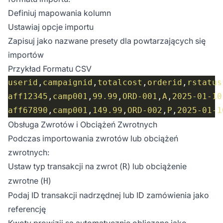
Definiuj mapowania kolumn
Ustawiaj opcje importu
Zapisuj jako nazwane presety dla powtarzających się
importów
Przykład Formatu CSV
userid
,
campaignid
,
totalcost
,
orderid
,
rstatus
aff12345
,
camp001
,
99.99
,
ORD-001
,
A
,
2025-01-10
aff67890
,
camp001
,
149.99
,
ORD-002
,
P
,
2025-01-1
Obsługa Zwrotów i Obciążeń Zwrotnych
Podczas importowania zwrotów lub obciążeń
zwrotnych:
Ustaw typ transakcji na zwrot (
) lub obciążenie
R
zwrotne (
)
H
Podaj ID transakcji nadrzędnej lub ID zamówienia jako
referencję
Kwoty prowizji są automatycznie obliczane jako