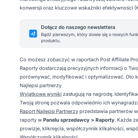
konwersji oraz
kluczowe wskaźniki efektywności
(K
Dołącz do naszego newslettera
Bądź pierwszym, który dowie się o nowych funkc
produktu.
Co możesz zobaczyć w raportach Post Affiliate Pr
Raporty dostarczają precyzyjnych informacji o Two
porównywać, modyfikować i optymalizować. Oto ki
Najlepsi partnerzy
Wyjątkowe wyniki
zasługują na nagrodę. Identyfik
Twoją stronę pozwala odpowiednio ich wynagradzać 
Raport Najlepsi Partnerzy
przedstawia partnerów w
raporty w
Panelu sprzedawcy > Raporty
. Każde z
prowizje, kliknięcia, współczynnik klikalności, wspó
Współczynnik klikalności