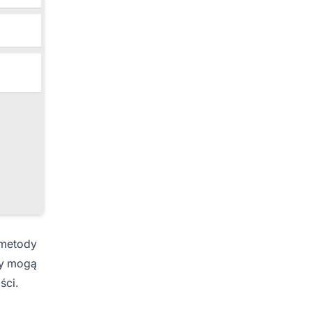
 metody
my mogą
ści.