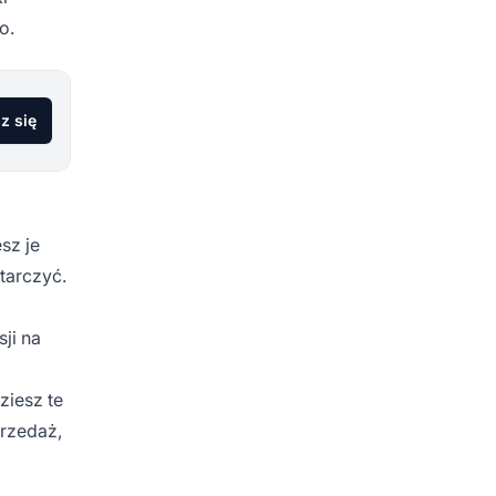
o.
z się
sz je
tarczyć.
ji na
ziesz te
przedaż,