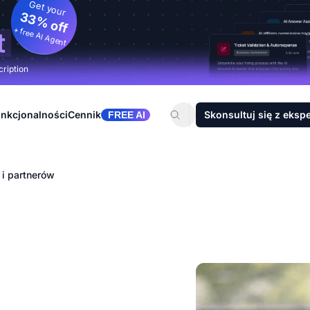
Get your
33% off
+ free AI Agent
t
cription
nkcjonalności
Cennik
Skonsultuj się z eksp
FREE AI
 i partnerów