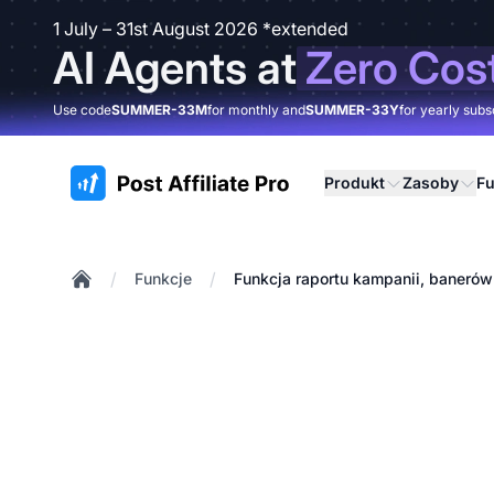
1 July – 31st August 2026 *extended
AI Agents at
Zero Cos
Use code
SUMMER-33M
for monthly and
SUMMER-33Y
for yearly subs
:site.title
Produkt
Zasoby
Fu
/
/
Funkcje
Funkcja raportu kampanii, banerów
Home