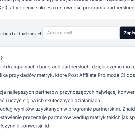
PI), aby ocenić sukces i rentowność programu partnerskieg
Adres e-mail
Zapis
jach i aktualizacjach
o?
ich kampaniach i banerach partnerskich, dzięki czemu może
lka przykładów metryk, które
Post Affiliate Pro
może Ci dos
acja najlepszych
partnerów
przynoszących najwięcej konwers
i uczyć się na ich skutecznych działaniach.
edług wyników uzyskanych w programie partnerskim. Znajd
estawienie prezentuje partnerów według metryk takich jak s
łczynnik konwersji itd.