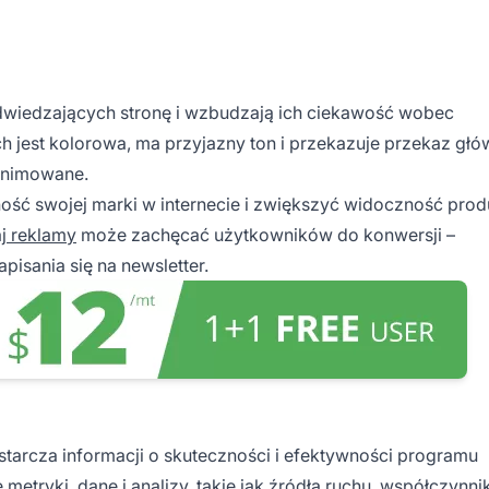
wiedzających stronę i wzbudzają ich ciekawość wobec
 jest kolorowa, ma przyjazny ton i przekazuje przekaz głó
 animowane.
ość swojej marki w internecie i zwiększyć widoczność pro
j reklamy
może zachęcać użytkowników do konwersji –
isania się na newsletter.
ostarcza informacji o skuteczności i efektywności programu
metryki, dane i analizy, takie jak źródła ruchu, współczynnik