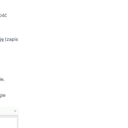
ność
ję (zapis
ie.
gie