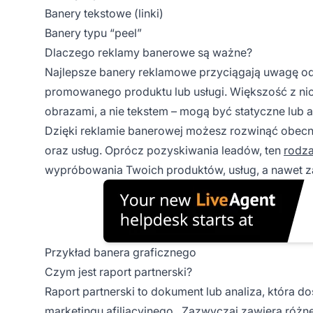
Banery tekstowe (linki)
Banery typu “peel”
Dlaczego reklamy banerowe są ważne?
Najlepsze banery reklamowe
przyciągają uwagę od
promowanego produktu lub usługi. Większość z nich
obrazami, a nie tekstem – mogą być statyczne lub
Dzięki reklamie banerowej możesz rozwinąć obecn
oraz usług. Oprócz pozyskiwania leadów, ten
rodza
wypróbowania Twoich produktów, usług, a nawet zap
Przykład banera graficznego
Czym jest raport partnerski?
Raport partnerski to dokument lub analiza, która d
marketingu afiliacyjnego
. Zazwyczaj zawiera różne 