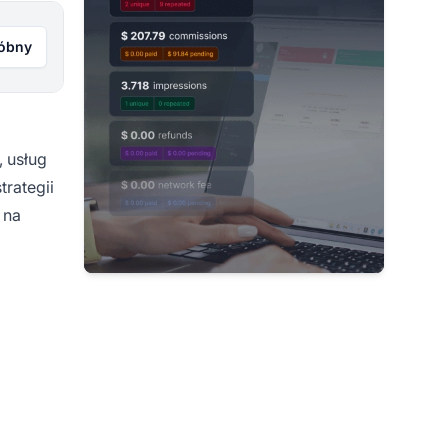
róbny
 usług
rategii
 na