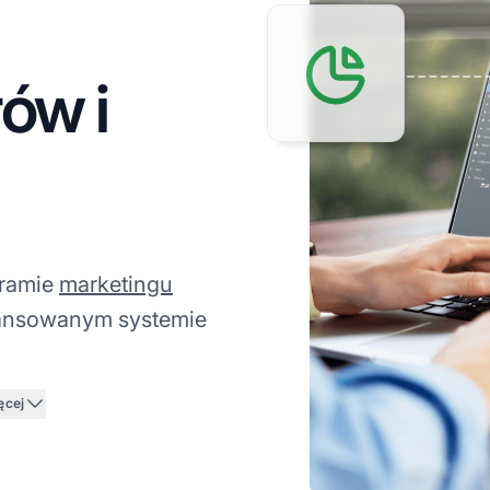
ów i
gramie
marketingu
wansowanym systemie
ęcej