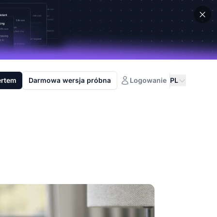
ertem
Darmowa wersja próbna
Logowanie
PL