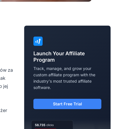
Launch Your Affiliate
Program
Track, manage, and grow your
rów za
custom affiliate program with the
jak
industry's most trusted affiliate
 jej
software.
Start Free Trial
dżer