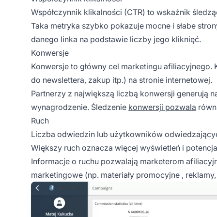
Współczynnik klikalności
(CTR) to wskaźnik śledząc
Taka metryka szybko pokazuje mocne i słabe stro
danego linka na podstawie liczby jego kliknięć.
Konwersje
Konwersje
to główny cel marketingu afiliacyjnego
do newslettera, zakup itp.) na stronie internetowej.
Partnerzy z największą liczbą konwersji generują n
wynagrodzenie. Śledzenie
konwersji pozwala
równi
Ruch
Liczba odwiedzin lub użytkowników odwiedzających 
Większy ruch oznacza więcej wyświetleń i potencjal
Informacje o ruchu pozwalają marketerom afiliacyj
marketingowe (np.
materiały promocyjne
, reklamy, 