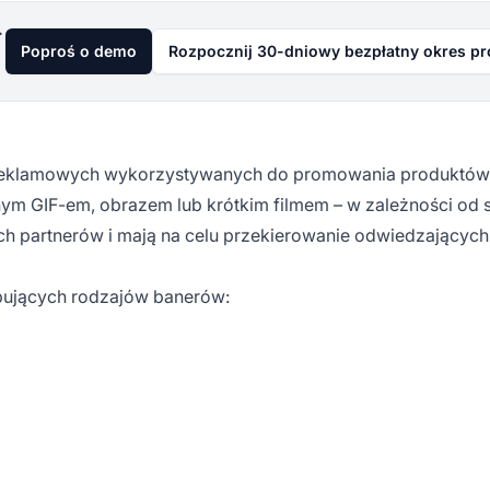
już dziś
Poproś o demo
Rozpocznij 30-dniowy bezpłatny okres p
 reklamowych wykorzystywanych do promowania produktów,
ym GIF-em, obrazem lub krótkim filmem – w zależności od st
ch partnerów
i mają na celu przekierowanie odwiedzających
ępujących rodzajów banerów: