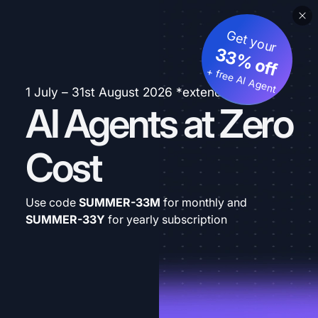
Get your
33% off
+ free AI Agent
1 July – 31st August 2026 *extended
AI Agents at Zero
Cost
Use code
SUMMER-33M
for monthly and
SUMMER-33Y
for yearly subscription