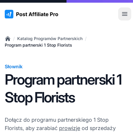
:site.title
Otw
/
/
Katalog Programów Partnerskich
Home
Program partnerski 1 Stop Florists
Słownik
Program partnerski 1
Stop Florists
Dołącz do programu partnerskiego 1 Stop
Florists, aby zarabiać
prowizje
od sprzedaży