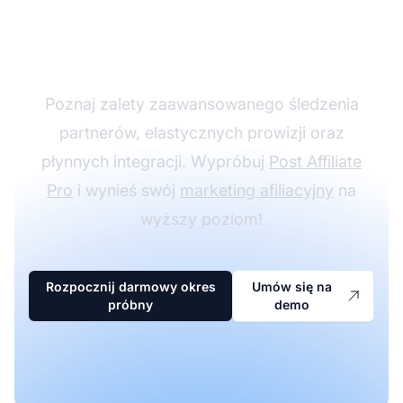
partnerski z Post
Affiliate Pro
Poznaj zalety zaawansowanego śledzenia
partnerów, elastycznych prowizji oraz
płynnych integracji. Wypróbuj
Post Affiliate
Pro
i wynieś swój
marketing afiliacyjny
na
wyższy poziom!
Rozpocznij darmowy okres
Umów się na
próbny
demo