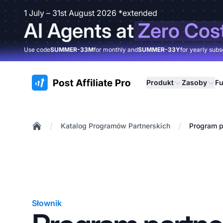
1 July – 31st August 2026 *extended
AI Agents at
Zero Cos
Use code
SUMMER-33M
for monthly and
SUMMER-33Y
for yearly subs
:site.title
Produkt
Zasoby
Fu
/
/
Katalog Programów Partnerskich
Program p
Home
Słownik