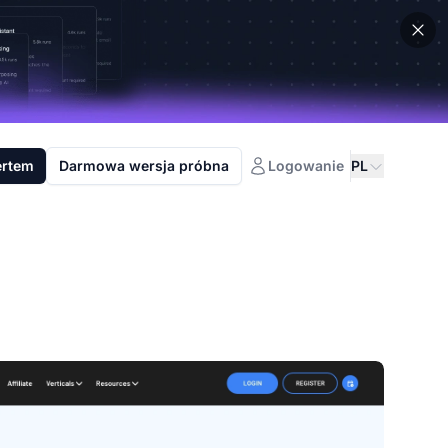
ertem
Darmowa wersja próbna
Logowanie
PL