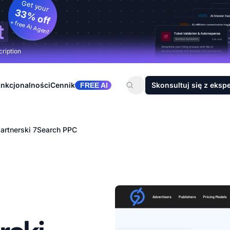
Get your
33% off
+ free AI Agent
t
cription
nkcjonalności
Cennik
Skonsultuj się z eksp
FREE AI
artnerski 7Search PPC