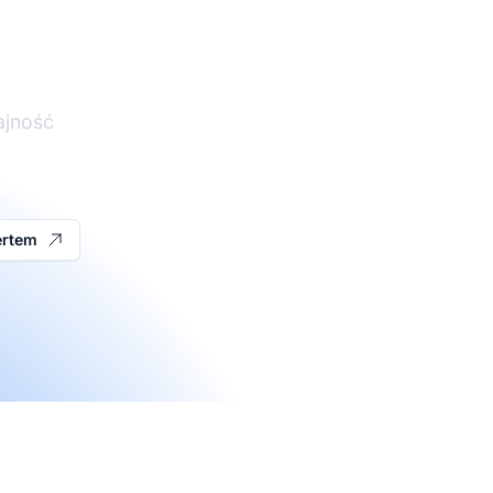
ajność
ertem