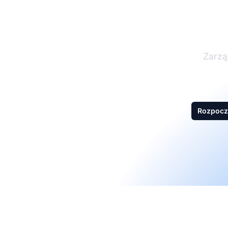
Zarzą
Rozpocz