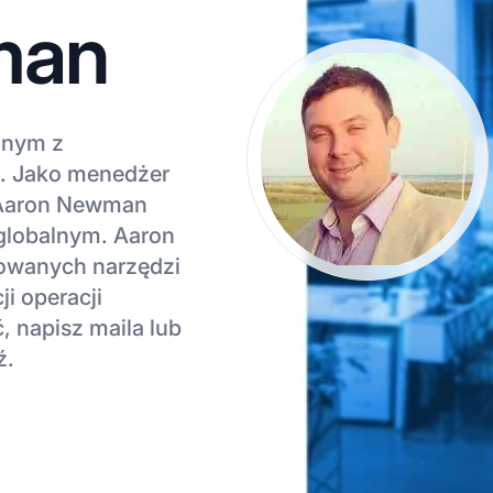
man
jnym z
. Jako menedżer
 Aaron Newman
 globalnym. Aaron
owanych narzędzi
i operacji
, napisz maila lub
ź.