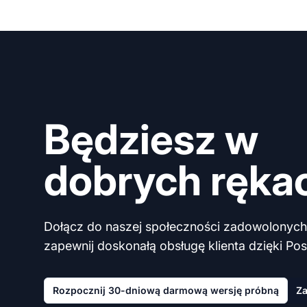
Będziesz w
dobrych ręka
Dołącz do naszej społeczności zadowolonych 
zapewnij doskonałą obsługę klienta dzięki Post
Rozpocznij 30-dniową darmową wersję próbną
Za