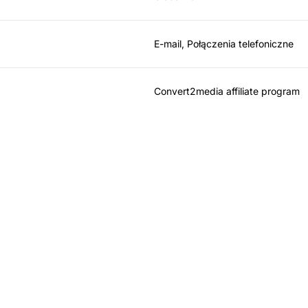
E-mail, Połączenia telefoniczne
Convert2media affiliate program
ider w oprogramowan