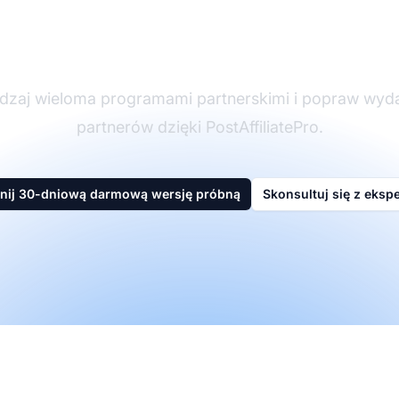
partnerskim
dzaj wieloma programami partnerskimi i popraw wyd
partnerów dzięki PostAffiliatePro.
nij 30-dniową darmową wersję próbną
Skonsultuj się z eksp