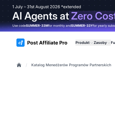
1 July – 31st August 2026 *extended
AI Agents at
Zero Cos
Use code
SUMMER-33M
for monthly and
SUMMER-33Y
for yearly subs
:site.title
Produkt
Zasoby
Fu
/
Katalog Menedżerów Programów Partnerskich
Home