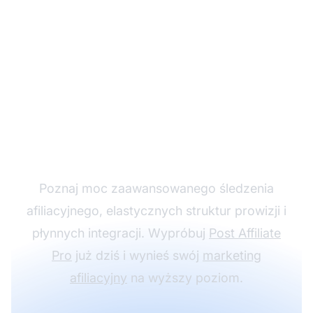
Rozwijaj swój program
partnerski z Post
Affiliate Pro
Poznaj moc zaawansowanego śledzenia
afiliacyjnego, elastycznych struktur prowizji i
płynnych integracji. Wypróbuj
Post Affiliate
Pro
już dziś i wynieś swój
marketing
afiliacyjny
na wyższy poziom.