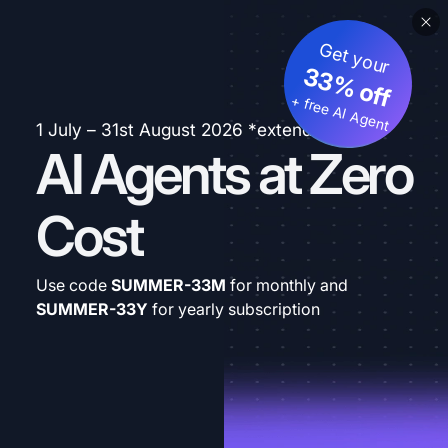
Get your
33% off
+ free AI Agent
1 July – 31st August 2026 *extended
AI Agents at Zero
Cost
Use code
SUMMER-33M
for monthly and
SUMMER-33Y
for yearly subscription