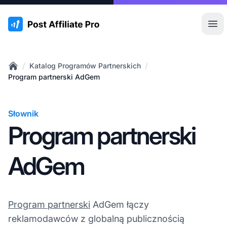
:site.title
Otw
/
/
Katalog Programów Partnerskich
Home
Program partnerski AdGem
Słownik
Program partnerski
AdGem
Program partnerski
AdGem łączy
reklamodawców z globalną publicznością