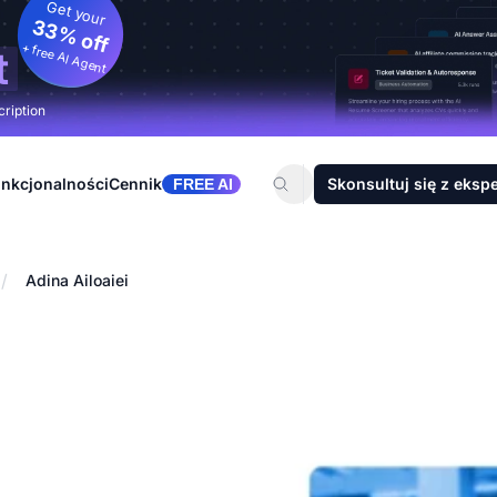
Get your
33% off
+ free AI Agent
t
cription
nkcjonalności
Cennik
Skonsultuj się z eksp
FREE AI
/
Adina Ailoaiei