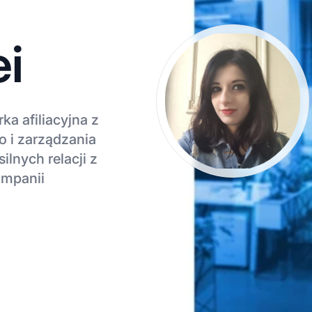
ei
a afiliacyjna z
o i zarządzania
lnych relacji z
ampanii