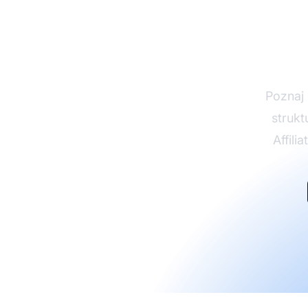
part
Poznaj 
strukt
Affili