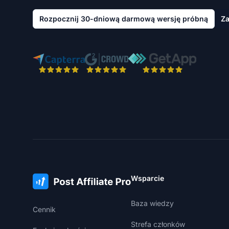
Rozpocznij 30-dniową darmową wersję próbną
Za
Wsparcie
Baza wiedzy
Cennik
Strefa członków