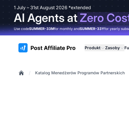
1 July – 31st August 2026 *extended
AI Agents at
Zero Cos
Use code
SUMMER-33M
for monthly and
SUMMER-33Y
for yearly subs
:site.title
Produkt
Zasoby
Fu
/
Katalog Menedżerów Programów Partnerskich
Home