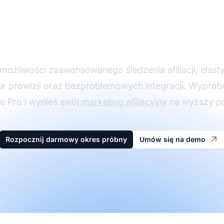
Rozwijaj swój progra
nerski z Post Affiliat
możliwości zaawansowanego śledzenia afiliacji, elas
ur prowizji oraz bezproblemowych integracji. Wyprób
ate Pro i wynieś swój
marketing afiliacyjny
na wyższy p
Rozpocznij darmowy okres próbny
Umów się na demo