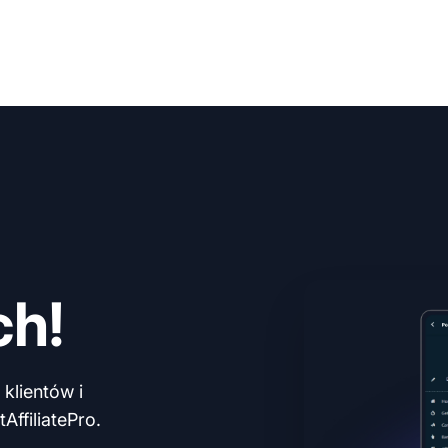
ch!
klientów i
AffiliatePro.