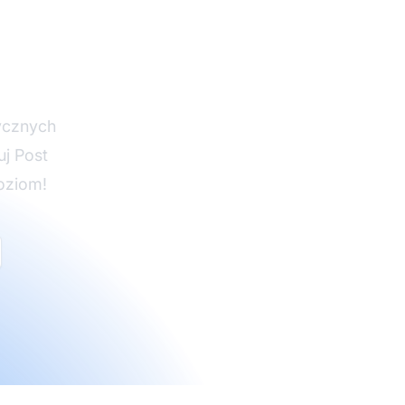
m
e Pro
tycznych
uj Post
oziom!