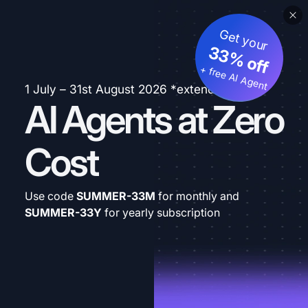
Get your
33% off
+ free AI Agent
1 July – 31st August 2026 *extended
AI Agents at Zero
Cost
Use code
SUMMER-33M
for monthly and
SUMMER-33Y
for yearly subscription