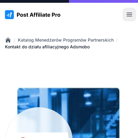
:site.title
Otw
/
/
Katalog Menedżerów Programów Partnerskich
Home
Kontakt do działu afiliacyjnego Adsmobo