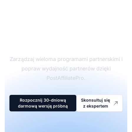
Lider w
oprogramowaniu
partnerskim
Zarządzaj wieloma programami partnerskimi i
popraw wydajność partnerów dzięki
PostAffiliatePro.
Rozpocznij 30-dniową
Skonsultuj się
darmową wersję próbną
z ekspertem