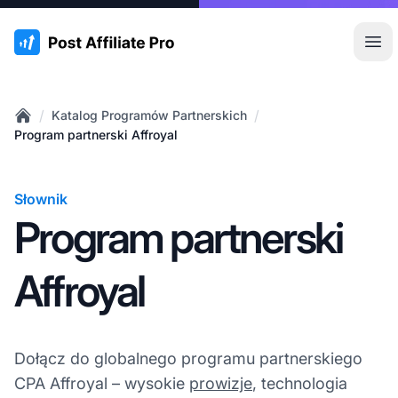
:site.title
Otw
/
/
Katalog Programów Partnerskich
Home
Program partnerski Affroyal
Słownik
Program partnerski
Affroyal
Dołącz do globalnego programu partnerskiego
CPA Affroyal – wysokie
prowizje
, technologia