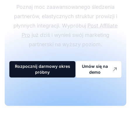
Poznaj moc zaawansowanego śledzenia
partnerów, elastycznych struktur prowizji i
płynnych integracji. Wypróbuj
Post Affiliate
Pro
już dziś i wynieś swój marketing
partnerski na wyższy poziom.
Rozpocznij darmowy okres
Umów się na
próbny
demo