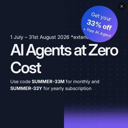
Get your
33% off
+ free AI Agent
1 July – 31st August 2026 *extended
AI Agents at Zero
Cost
Use code
SUMMER-33M
for monthly and
SUMMER-33Y
for yearly subscription