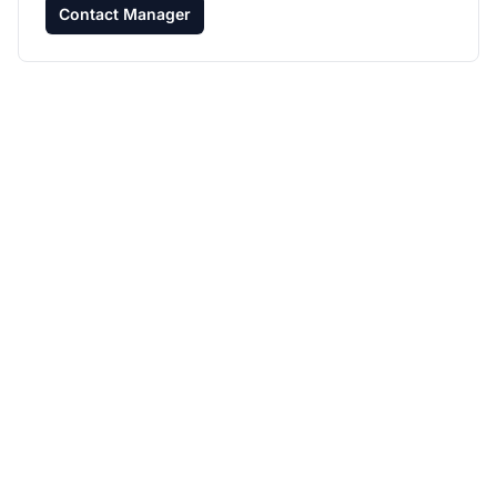
Contact Manager
Rozwijaj swój program
partnerski z Post
Affiliate Pro